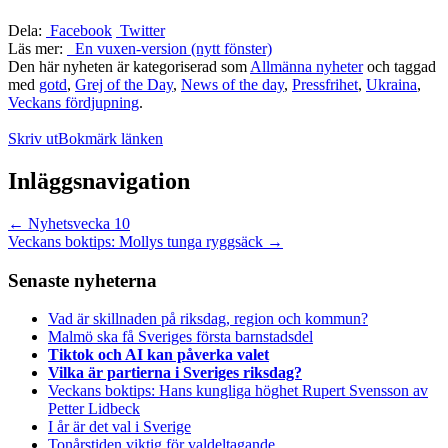
Dela:
Facebook
Twitter
Läs mer:
En vuxen-version (nytt fönster)
Den här nyheten är kategoriserad som
Allmänna nyheter
och taggad
med
gotd
,
Grej of the Day
,
News of the day
,
Pressfrihet
,
Ukraina
,
Veckans fördjupning
.
Skriv ut
Bokmärk länken
Inläggsnavigation
←
Nyhetsvecka 10
Veckans boktips: Mollys tunga ryggsäck
→
Senaste nyheterna
Vad är skillnaden på riksdag, region och kommun?
Malmö ska få Sveriges första barnstadsdel
Tiktok och AI kan påverka valet
Vilka är partierna i Sveriges riksdag?
Veckans boktips: Hans kungliga höghet Rupert Svensson av
Petter Lidbeck
I år är det val i Sverige
Tonårstiden viktig för valdeltagande