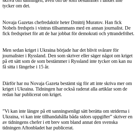
skriva om sanningen, även om de som bestämmer i landet inte
tycker om det.
Novaja Gazetas chefredaktör heter Dmitrij Muratov. Han fick
Nobels fredspris i vintras tillsammans med en annan journalist. De
fick fredspriset för att de har jobbat för demokrati och yttrandefrihet.
Men sedan kriget i Ukraina började har det blivit svårare för
journalister i Ryssland. Den som skriver eller säger något om kriget
på ett sätt som de som bestämmer i Ryssland inte tycker om kan nu
få sitta i fängelse i 15 år.
Därför har nu Novaja Gazeta bestämt sig för att inte skriva mer om
kriget i Ukraina. Tidningen har också raderat alla artiklar som de
redan har publicerat om kriget.
”Vi kan inte längre på ett sanningsenligt sätt berätta om striderna i
Ukraina, vi kan inte tillhandahålla båda sidors uppgifter” skriver en
av tidningens chefer i ett brev som bland annat den svenska
tidningen Aftonbladet har publicerat.