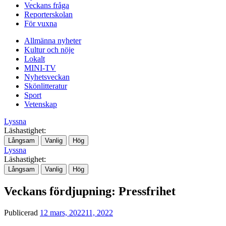
Veckans fråga
Reporterskolan
För vuxna
Allmänna nyheter
Kultur och nöje
Lokalt
MINI-TV
Nyhetsveckan
Skönlitteratur
Sport
Vetenskap
Lyssna
Läshastighet:
Långsam
Vanlig
Hög
Lyssna
Läshastighet:
Långsam
Vanlig
Hög
Veckans fördjupning: Pressfrihet
Publicerad
12 mars, 2022
11, 2022