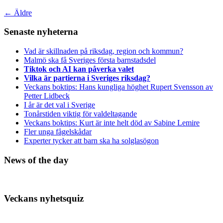
←
Äldre
Senaste nyheterna
Vad är skillnaden på riksdag, region och kommun?
Malmö ska få Sveriges första barnstadsdel
Tiktok och AI kan påverka valet
Vilka är partierna i Sveriges riksdag?
Veckans boktips: Hans kungliga höghet Rupert Svensson av
Petter Lidbeck
I år är det val i Sverige
Tonårstiden viktig för valdeltagande
Veckans boktips: Kurt är inte helt död av Sabine Lemire
Fler unga fågelskådar
Experter tycker att barn ska ha solglasögon
News of the day
Veckans nyhetsquiz