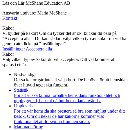
Läs och Lär McShane Education AB
Ansvarig utgivare: Maria McShane
Kontakt
Kakor
Vi bjuder på kakor! Om du tycker det är ok, klickar du bara på
"Acceptera alla". Du kan såklart välja vilken typ av kakor du vill ha
genom att klicka på "Inställningar".
Inställningar
Acceptera alla
Kakor
Välj vilken typ av kakor du vill acceptera. Ditt val kommer att
sparas i ett år.
Nödvändiga
Dessa kakor går inte att välja bort. De behövs för att hemsidan
över huvud taget ska fungera.
Statistik
För att vi ska kunna förbättra hemsidans funktionalitet och
uppbyggnad, baserat på hur hemsidan används.
Upplevelse
För att vår hemsida ska prestera så bra som möjligt under ditt
besök. Om du nekar de här kakorna kommer viss
funktionalitet att försvinna från hemsidan.
Marknadsföring