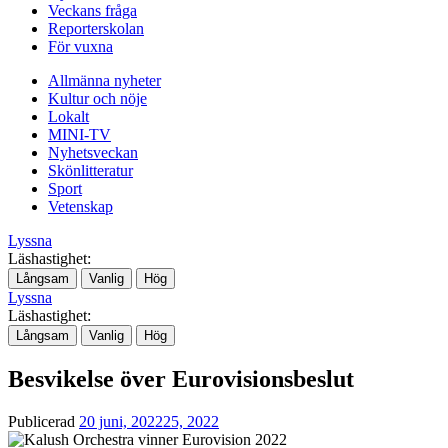
Veckans fråga
Reporterskolan
För vuxna
Allmänna nyheter
Kultur och nöje
Lokalt
MINI-TV
Nyhetsveckan
Skönlitteratur
Sport
Vetenskap
Lyssna
Läshastighet:
Långsam
Vanlig
Hög
Lyssna
Läshastighet:
Långsam
Vanlig
Hög
Besvikelse över Eurovisionsbeslut
Publicerad
20 juni, 2022
25, 2022