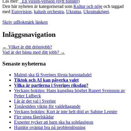
Läs mer:
En vuxen-version (nytt fönster)
Den här nyheten är kategoriserad som
Kultur och nöje
och taggad
med
Eurovision
,
kalush orchestra
,
Ukraina
,
Ukrainakriget
.
Skriv ut
Bokmärk länken
Inläggsnavigation
←
Vilket är ditt drömjobb?
Vad är det bästa med ditt jobb?
→
Senaste nyheterna
Malmö ska få Sveriges första barnstadsdel
Tiktok och AI kan påverka valet
Vilka är partierna i Sveriges riksdag?
Veckans boktips: Hans kungliga höghet Rupert Svensson av
Petter Lidbeck
I år är det val i Sverige
Tonårstiden viktig för valdeltagande
Veckans boktips: Kurt är inte helt död av Sabine Lemire
Fler unga fågelskådar
Experter tycker att barn ska ha solglasögon
Humlor oväntat bra på problemlösning