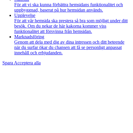
För att vi ska kunna förbättra hemsidans funktionalitet och
uppbyggnad, baserat på hur hemsidan används.
Upplevelse
För att vår hemsida ska prestera så bra som möjligt under ditt
besök. Om du nekar de här kakorna kommer viss
funktionalitet att försvinna från hemsidan.
Marknadsföring
Genom att dela med dig av dina intressen och ditt beteende
när du surfar ökar du chansen att få se personligt anpassat
innehåll och erbjudanden.
Spara
Acceptera alla