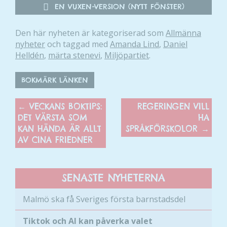
EN VUXEN-VERSION (NYTT FÖNSTER)
Den här nyheten är kategoriserad som
Allmänna
nyheter
och taggad med
Amanda Lind
,
Daniel
Helldén
,
märta stenevi
,
Miljöpartiet
.
BOKMÄRK LÄNKEN
←
VECKANS BOKTIPS:
REGERINGEN VILL
DET VÄRSTA SOM
HA
KAN HÄNDA ÄR ALLT
SPRÅKFÖRSKOLOR
→
AV CINA FRIEDNER
SENASTE NYHETERNA
Malmö ska få Sveriges första barnstadsdel
Tiktok och AI kan påverka valet