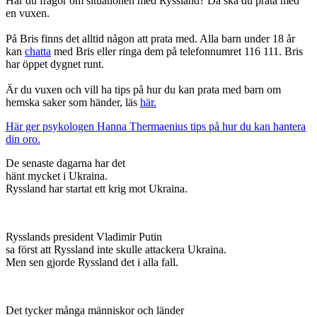
Har du frågor om situationen med Ryssland? Då ska du prata med
en vuxen.
På Bris finns det alltid någon att prata med. Alla barn under 18 år
kan
chatta
med Bris eller ringa dem på telefonnumret 116 111. Bris
har öppet dygnet runt.
Är du vuxen och vill ha tips på hur du kan prata med barn om
hemska saker som händer, läs
här.
Här ger psykologen Hanna Thermaenius tips på hur du kan hantera
din oro.
De senaste dagarna har det
hänt mycket i Ukraina.
Ryssland har startat ett krig mot Ukraina.
Rysslands president Vladimir Putin
sa först att Ryssland inte skulle attackera Ukraina.
Men sen gjorde Ryssland det i alla fall.
Det tycker många människor och länder