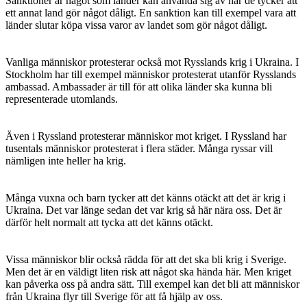
Sanktioner är något som länder kan använda sig av när de tycker att
ett annat land gör något dåligt. En sanktion kan till exempel vara att
länder slutar köpa vissa varor av landet som gör något dåligt.
Vanliga människor protesterar också mot Rysslands krig i Ukraina. I
Stockholm har till exempel människor protesterat utanför Rysslands
ambassad. Ambassader är till för att olika länder ska kunna bli
representerade utomlands.
Även i Ryssland protesterar människor mot kriget. I Ryssland har
tusentals människor protesterat i flera städer. Många ryssar vill
nämligen inte heller ha krig.
Många vuxna och barn tycker att det känns otäckt att det är krig i
Ukraina. Det var länge sedan det var krig så här nära oss. Det är
därför helt normalt att tycka att det känns otäckt.
Vissa människor blir också rädda för att det ska bli krig i Sverige.
Men det är en väldigt liten risk att något ska hända här. Men kriget
kan påverka oss på andra sätt. Till exempel kan det bli att människor
från Ukraina flyr till Sverige för att få hjälp av oss.