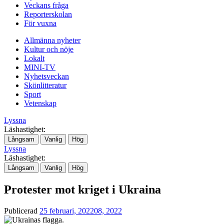
Veckans fråga
Reporterskolan
För vuxna
Allmänna nyheter
Kultur och nöje
Lokalt
MINI-TV
Nyhetsveckan
Skönlitteratur
Sport
Vetenskap
Lyssna
Läshastighet:
Långsam
Vanlig
Hög
Lyssna
Läshastighet:
Långsam
Vanlig
Hög
Protester mot kriget i Ukraina
Publicerad
25 februari, 2022
08, 2022