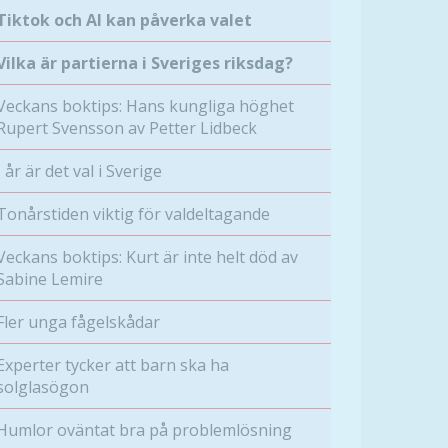
Tiktok och AI kan påverka valet
Vilka är partierna i Sveriges riksdag?
Veckans boktips: Hans kungliga höghet
Rupert Svensson av Petter Lidbeck
I år är det val i Sverige
Tonårstiden viktig för valdeltagande
Veckans boktips: Kurt är inte helt död av
Sabine Lemire
Fler unga fågelskådar
Experter tycker att barn ska ha
solglasögon
Humlor oväntat bra på problemlösning