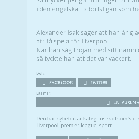
Så mycket pengar har ingen annan
i den engelska fotbollsligan som h
Alexander Isak säger att han är gla
att få spela för Liverpool.
När han såg tröjan med sitt nam
så tyckte han att det var vackert.
Dela:
FACEBOOK
TWITTER
Läs mer:
EN VUXEN-V
Den här nyheten är kategoriserad som
Spor
Liverpool
,
premier league
,
sport
.