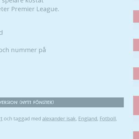
 spelare kostat
eter Premier League.
d
n och nummer på
ERSION (NYTT FÖNSTER)
t
och taggad med
alexander isak
,
England
,
Fotboll
,