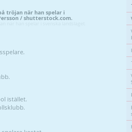
 tröjan när han spelar i
Persson / shutterstock.com.
sspelare.
ubb.
l istället.
llsklubb.