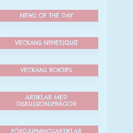
NEWS OF THE DAY
VECKANS NYHETSQUIZ
VECKANS BOKTIPS
ARTIKLAR MED
DISKUSSIONSFRÅGOR
FÖRDJUPNINGSARTIKLAR