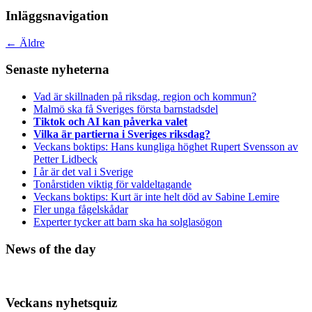
Inläggsnavigation
←
Äldre
Senaste nyheterna
Vad är skillnaden på riksdag, region och kommun?
Malmö ska få Sveriges första barnstadsdel
Tiktok och AI kan påverka valet
Vilka är partierna i Sveriges riksdag?
Veckans boktips: Hans kungliga höghet Rupert Svensson av
Petter Lidbeck
I år är det val i Sverige
Tonårstiden viktig för valdeltagande
Veckans boktips: Kurt är inte helt död av Sabine Lemire
Fler unga fågelskådar
Experter tycker att barn ska ha solglasögon
News of the day
Veckans nyhetsquiz