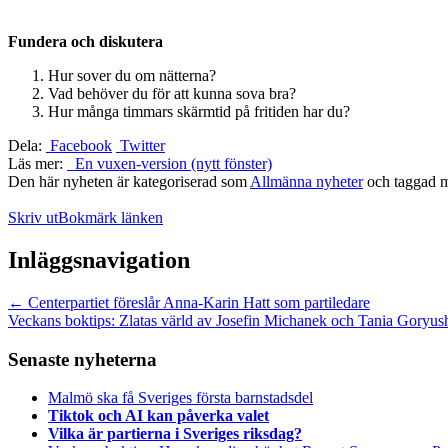
Fundera och diskutera
Hur sover du om nätterna?
Vad behöver du för att kunna sova bra?
Hur många timmars skärmtid på fritiden har du?
Dela:
Facebook
Twitter
Läs mer:
En vuxen-version (nytt fönster)
Den här nyheten är kategoriserad som
Allmänna nyheter
och taggad 
Skriv ut
Bokmärk länken
Inläggsnavigation
←
Centerpartiet föreslår Anna-Karin Hatt som partiledare
Veckans boktips: Zlatas värld av Josefin Michanek och Tania Goryu
Senaste nyheterna
Malmö ska få Sveriges första barnstadsdel
Tiktok och AI kan påverka valet
Vilka är partierna i Sveriges riksdag?