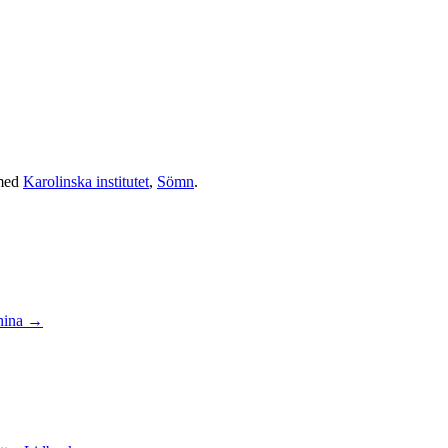
med
Karolinska institutet
,
Sömn
.
shina
→