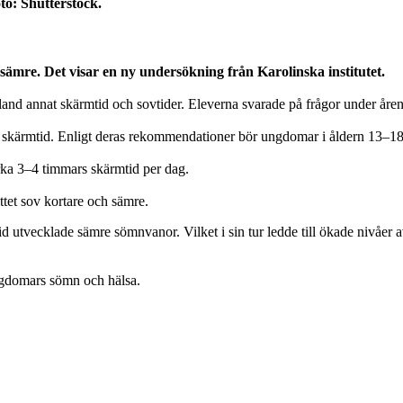
o: Shutterstock.
mre. Det visar en ny undersökning från Karolinska institutet.
land annat skärmtid och sovtider. Eleverna svarade på frågor under år
rmtid. Enligt deras rekommendationer bör ungdomar i åldern 13–18 å
rka 3–4 timmars skärmtid per dag.
tet sov kortare och sämre.
d utvecklade sämre sömnvanor. Vilket i sin tur ledde till ökade nivåer av
ngdomars sömn och hälsa.