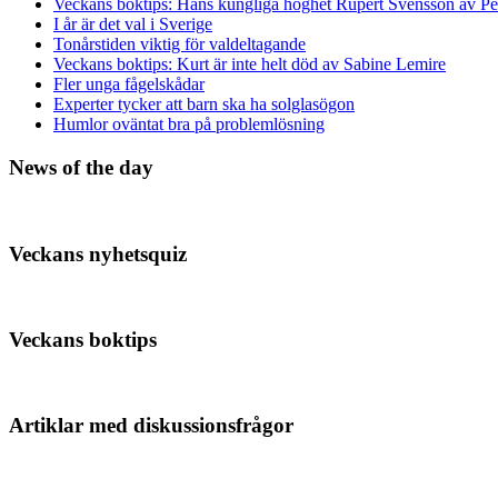
Veckans boktips: Hans kungliga höghet Rupert Svensson av Pe
I år är det val i Sverige
Tonårstiden viktig för valdeltagande
Veckans boktips: Kurt är inte helt död av Sabine Lemire
Fler unga fågelskådar
Experter tycker att barn ska ha solglasögon
Humlor oväntat bra på problemlösning
News of the day
Veckans nyhetsquiz
Veckans boktips
Artiklar med diskussionsfrågor