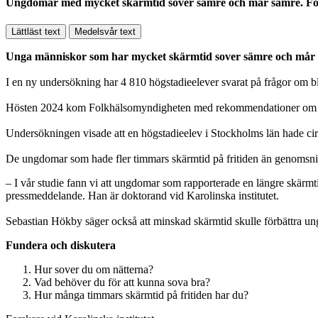
Ungdomar med mycket skärmtid sover sämre och mår sämre. Fot
Lättläst text
Medelsvår text
Unga människor som har mycket skärmtid sover sämre och mår sä
I en ny undersökning har 4 810 högstadieelever svarat på frågor om b
Hösten 2024 kom Folkhälsomyndigheten med rekommendationer om skä
Undersökningen visade att en högstadieelev i Stockholms län hade ci
De ungdomar som hade fler timmars skärmtid på fritiden än genomsnit
– I vår studie fann vi att ungdomar som rapporterade en längre skärmti
pressmeddelande. Han är doktorand vid Karolinska institutet.
Sebastian Hökby säger också att minskad skärmtid skulle förbättra u
Fundera och diskutera
Hur sover du om nätterna?
Vad behöver du för att kunna sova bra?
Hur många timmars skärmtid på fritiden har du?