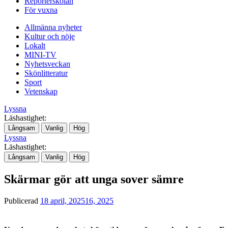
Reporterskolan
För vuxna
Allmänna nyheter
Kultur och nöje
Lokalt
MINI-TV
Nyhetsveckan
Skönlitteratur
Sport
Vetenskap
Lyssna
Läshastighet:
Långsam
Vanlig
Hög
Lyssna
Läshastighet:
Långsam
Vanlig
Hög
Skärmar gör att unga sover sämre
Publicerad
18 april, 2025
16, 2025