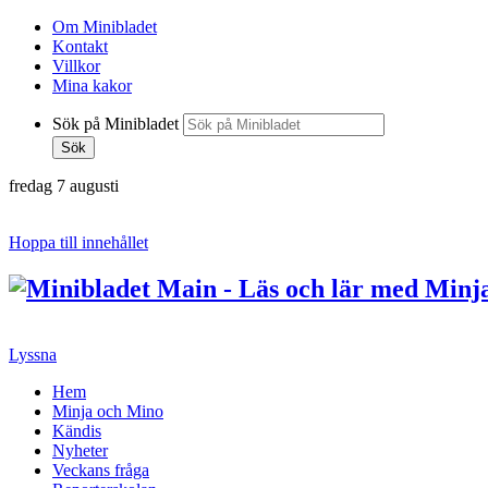
Om Minibladet
Kontakt
Villkor
Mina kakor
Sök på Minibladet
Sök
fredag 7 augusti
Hoppa till innehållet
Lyssna
Hem
Minja och Mino
Kändis
Nyheter
Veckans fråga