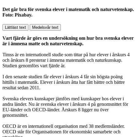
Det går bra för svenska elever i matematik och naturvetenskap.
Foto: Pixabay.
Lättläst text
Medelsvår text
Vart fjärde år görs en undersökning om hur bra svenska elever
är i ämnena matte och naturvetenskap.
Timss är en internationell studie som tittar på hur elever i årskurs 4
och årskurs 8 presterar i ämnena matematik och naturkunskap.
Studien genomförs vart fjärde år.
I den senaste studien får elever i årskurs 4 får sin högsta poäng
hittills i matematik. Elever i årskurs åtta har fått bättre och bättre
resultat sedan 2011.
Svenska elevers kunskaper jämförs med kunskaper hos elever i
andra länder. Nu är svenska elever i årskurs 4 på genomsnittet för
EU-länder och OECD-länder. Årskurs 8 ligger nu över
genomsnittet.
OECD är en internationell organisation med 38 medlemsländer.
OECD står för Organisationen för ekonomiskt samarbete och