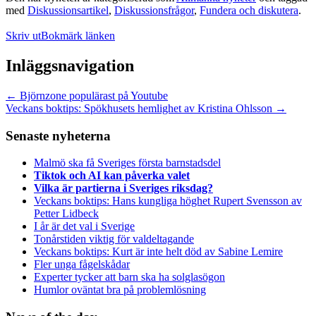
med
Diskussionsartikel
,
Diskussionsfrågor
,
Fundera och diskutera
.
Skriv ut
Bokmärk länken
Inläggsnavigation
←
Björnzone populärast på Youtube
Veckans boktips: Spökhusets hemlighet av Kristina Ohlsson
→
Senaste nyheterna
Malmö ska få Sveriges första barnstadsdel
Tiktok och AI kan påverka valet
Vilka är partierna i Sveriges riksdag?
Veckans boktips: Hans kungliga höghet Rupert Svensson av
Petter Lidbeck
I år är det val i Sverige
Tonårstiden viktig för valdeltagande
Veckans boktips: Kurt är inte helt död av Sabine Lemire
Fler unga fågelskådar
Experter tycker att barn ska ha solglasögon
Humlor oväntat bra på problemlösning