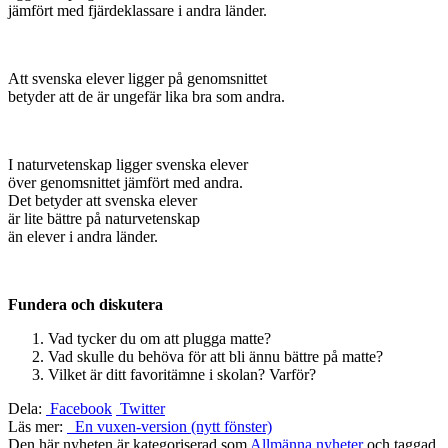
jämfört med fjärdeklassare i andra länder.
Att svenska elever ligger på genomsnittet
betyder att de är ungefär lika bra som andra.
I naturvetenskap ligger svenska elever
över genomsnittet jämfört med andra.
Det betyder att svenska elever
är lite bättre på naturvetenskap
än elever i andra länder.
Fundera och diskutera
Vad tycker du om att plugga matte?
Vad skulle du behöva för att bli ännu bättre på matte?
Vilket är ditt favoritämne i skolan? Varför?
Dela:
Facebook
Twitter
Läs mer:
En vuxen-version (nytt fönster)
Den här nyheten är kategoriserad som
Allmänna nyheter
och taggad