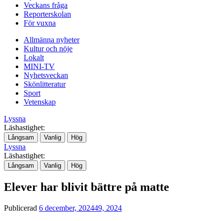
Veckans fråga
Reporterskolan
För vuxna
Allmänna nyheter
Kultur och nöje
Lokalt
MINI-TV
Nyhetsveckan
Skönlitteratur
Sport
Vetenskap
Lyssna
Läshastighet:
Långsam
Vanlig
Hög
Lyssna
Läshastighet:
Långsam
Vanlig
Hög
Elever har blivit bättre på matte
Publicerad
6 december, 2024
49, 2024