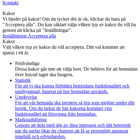
Kontakt
Kakor
Vi bjuder på kakor! Om du tycker det är ok, klickar du bara på
"Acceptera alla". Du kan såklart välja vilken typ av kakor du vill ha
genom att klicka på "Inställningar".
Inställningar
Acceptera alla
Kakor
Välj vilken typ av kakor du vill acceptera. Ditt val kommer att
sparas i ett år.
Nödvändiga
Dessa kakor går inte att välja bort. De behövs för att hemsidan
över huvud taget ska fungera.
Statistik
För att vi ska kunna förbättra hemsidans funktionalitet och
uppbyggnad, baserat på hur hemsidan används.
Upplevelse
För att vår hemsida ska prestera så bra som möjligt under ditt
besök. Om du nekar de här kakorna kommer viss
funktionalitet att försvinna från hemsidan.
Marknadsföring
Genom att dela med dig av dina intressen och ditt beteende
när du surfar ökar du chansen att få se personligt anpassat
innehåll och erbjudanden.