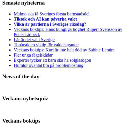
Senaste nyheterna
Malmö ska få Sveriges första barnstadsdel
Tiktok och AI kan påverka valet
Vilka är partierna i Sveriges riksdag?
Veckans boktips: Hans kungliga höghet Rupert Svensson av
Petter Lidbeck
I år är det val i Sverige
Tonårstiden viktig för valdeltagande
Veckans boktips: Kurt är inte helt död av Sabine Lemire
Fler unga fågelskådar
Experter tycker att barn ska ha solglasögon
Humlor oväntat bra på problemlösning
News of the day
Veckans nyhetsquiz
Veckans boktips