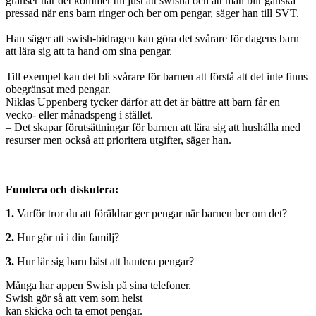
gränser när det kommer till just att swisha och att man blir ganska
pressad när ens barn ringer och ber om pengar, säger han till SVT.
Han säger att swish-bidragen kan göra det svårare för dagens barn
att lära sig att ta hand om sina pengar.
Till exempel kan det bli svårare för barnen att förstå att det inte finns
obegränsat med pengar.
Niklas Uppenberg tycker därför att det är bättre att barn får en
vecko- eller månadspeng i stället.
– Det skapar förutsättningar för barnen att lära sig att hushålla med
resurser men också att prioritera utgifter, säger han.
Fundera och diskutera:
1.
Varför tror du att föräldrar ger pengar när barnen ber om det?
2.
Hur gör ni i din familj?
3.
Hur lär sig barn bäst att hantera pengar?
Många har appen Swish på sina telefoner.
Swish gör så att vem som helst
kan skicka och ta emot pengar.