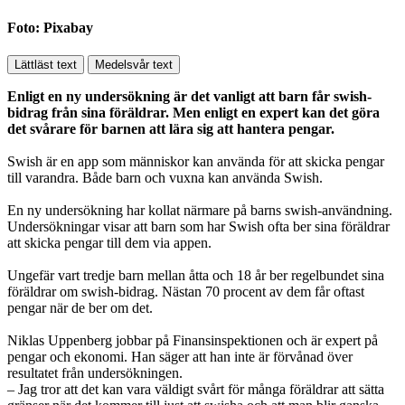
Foto: Pixabay
Lättläst text
Medelsvår text
Enligt en ny undersökning är det vanligt att barn får swish-
bidrag från sina föräldrar. Men enligt en expert kan det göra
det svårare för barnen att lära sig att hantera pengar.
Swish är en app som människor kan använda för att skicka pengar
till varandra. Både barn och vuxna kan använda Swish.
En ny undersökning har kollat närmare på barns swish-användning.
Undersökningar visar att barn som har Swish ofta ber sina föräldrar
att skicka pengar till dem via appen.
Ungefär vart tredje barn mellan åtta och 18 år ber regelbundet sina
föräldrar om swish-bidrag. Nästan 70 procent av dem får oftast
pengar när de ber om det.
Niklas Uppenberg jobbar på Finansinspektionen och är expert på
pengar och ekonomi. Han säger att han inte är förvånad över
resultatet från undersökningen.
– Jag tror att det kan vara väldigt svårt för många föräldrar att sätta