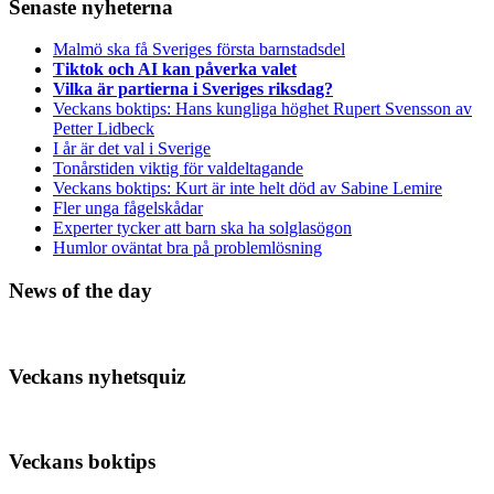
Senaste nyheterna
Malmö ska få Sveriges första barnstadsdel
Tiktok och AI kan påverka valet
Vilka är partierna i Sveriges riksdag?
Veckans boktips: Hans kungliga höghet Rupert Svensson av
Petter Lidbeck
I år är det val i Sverige
Tonårstiden viktig för valdeltagande
Veckans boktips: Kurt är inte helt död av Sabine Lemire
Fler unga fågelskådar
Experter tycker att barn ska ha solglasögon
Humlor oväntat bra på problemlösning
News of the day
Veckans nyhetsquiz
Veckans boktips