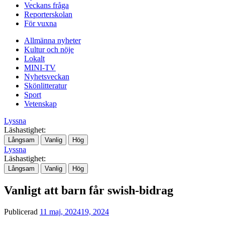
Veckans fråga
Reporterskolan
För vuxna
Allmänna nyheter
Kultur och nöje
Lokalt
MINI-TV
Nyhetsveckan
Skönlitteratur
Sport
Vetenskap
Lyssna
Läshastighet:
Långsam
Vanlig
Hög
Lyssna
Läshastighet:
Långsam
Vanlig
Hög
Vanligt att barn får swish-bidrag
Publicerad
11 maj, 2024
19, 2024