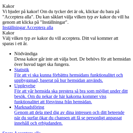
Kakor
Vi bjuder på kakor! Om du tycker det är ok, klickar du bara på
"Acceptera alla". Du kan såklart välja vilken typ av kakor du vill ha
genom att klicka på "Inställningar".
Inställningar
Acceptera alla
Kakor
Välj vilken typ av kakor du vill acceptera. Ditt val kommer att
sparas i ett år.
Nödvändiga
Dessa kakor går inte att välja bort. De behövs för att hemsidan
över huvud taget ska fungera.
Statistik
För att vi ska kunna förbättra hemsidans funktionalitet och
uppbyggnad, baserat på hur hemsidan används.
Upplevelse
För att vår hemsida ska prestera så bra som möjligt under ditt
besök. Om du nekar de här kakorna kommer viss
funktionalitet att försvinna från hemsidan.
Marknadsföring
Genom att dela med dig av dina intressen och ditt beteende
när du surfar ökar du chansen att få se personligt anpassat
innehåll och erbjudanden.