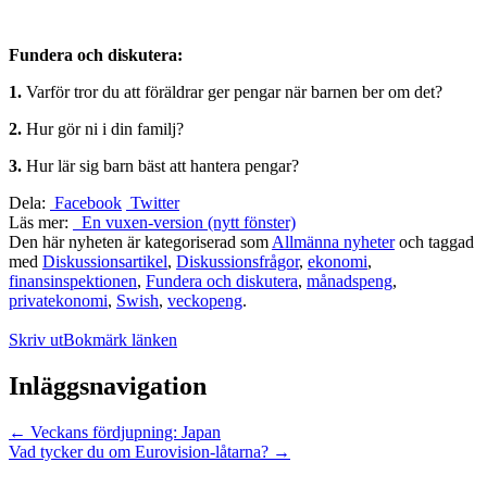
Fundera och diskutera:
1.
Varför tror du att föräldrar ger pengar när barnen ber om det?
2.
Hur gör ni i din familj?
3.
Hur lär sig barn bäst att hantera pengar?
Dela:
Facebook
Twitter
Läs mer:
En vuxen-version (nytt fönster)
Den här nyheten är kategoriserad som
Allmänna nyheter
och taggad
med
Diskussionsartikel
,
Diskussionsfrågor
,
ekonomi
,
finansinspektionen
,
Fundera och diskutera
,
månadspeng
,
privatekonomi
,
Swish
,
veckopeng
.
Skriv ut
Bokmärk länken
Inläggsnavigation
←
Veckans fördjupning: Japan
Vad tycker du om Eurovision-låtarna?
→