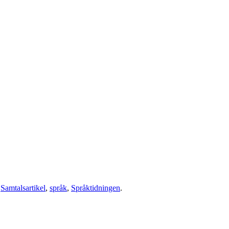
,
Samtalsartikel
,
språk
,
Språktidningen
.