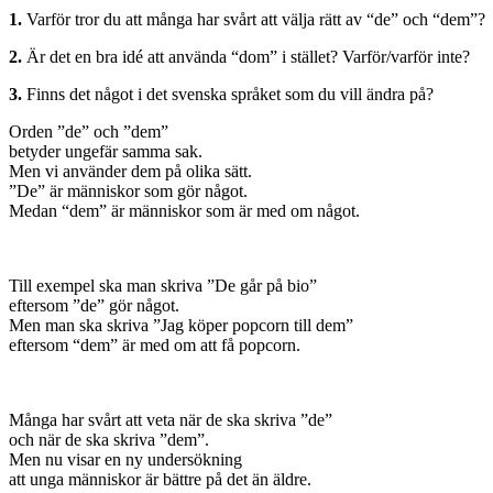
1.
Varför tror du att många har svårt att välja rätt av “de” och “dem”?
2.
Är det en bra idé att använda “dom” i stället? Varför/varför inte?
3.
Finns det något i det svenska språket som du vill ändra på?
Orden ”de” och ”dem”
betyder ungefär samma sak.
Men vi använder dem på olika sätt.
”De” är människor som gör något.
Medan “dem” är människor som är med om något.
Till exempel ska man skriva ”De går på bio”
eftersom ”de” gör något.
Men man ska skriva ”Jag köper popcorn till dem”
eftersom “dem” är med om att få popcorn.
Många har svårt att veta när de ska skriva ”de”
och när de ska skriva ”dem”.
Men nu visar en ny undersökning
att unga människor är bättre på det än äldre.