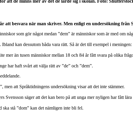
ör att de minns mer av det de lärde sig i skolan. Foto: Shutterstoc
r att besvara när man skriver. Men enligt en undersökning från Sp
änniskor som gör något medan ”dem” är människor som är med om någo
 Ibland kan dessutom båda vara rätt. Så är det till exempel i meningen: 
te mer än tusen människor mellan 18 och 84 år fått svara på olika fråg
e har haft svårt att välja rätt av ”de” och ”dem”.
smeddelande.
, men att Språktidningens undersökning visar att det inte stämmer.
nders Svensson säger att det kan bero på att unga mer nyligen har fått lä
d ska stå ”dom” kan det nämligen inte bli fel.