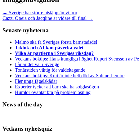
←
Sverige har större utsläpp än vi tror
Cazzi Opeia och Jacqline är vidare till final
→
Senaste nyheterna
Malmö ska få Sveriges första barnstadsdel
Tiktok och AI kan påverka valet
Vilka är partierna i Sveriges riksdag?
Veckans boktips: Hans kungliga höghet Rupert Svensson av Pe
I år är det val i Sverige
Tonårstiden viktig för valdeltagande
Veckans boktips: Kurt är inte helt död av Sabine Lemire
Fler unga fågelskådar
Experter tycker att barn ska ha solglasögon
Humlor oväntat bra på problemlösning
News of the day
Veckans nyhetsquiz