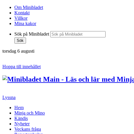
Om Minibladet
Kontakt
Villkor
Mina kakor
Sök på Minibladet
Sök
torsdag 6 augusti
Hoppa till innehållet
Lyssna
Hem
Minja och Mino
Kändis
Nyheter
Veckans fråga