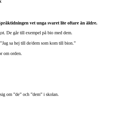
k
råktidningen vet unga svaret lite oftare än äldre.
t. De går till exempel på bio med dem.
”Jag sa hej till de/dem som kom till bion.”
or om orden.
ra sig om ”de” och ”dem” i skolan.