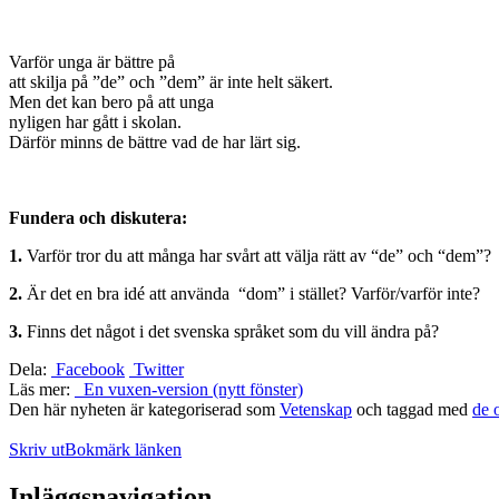
Varför unga är bättre på
att skilja på ”de” och ”dem” är inte helt säkert.
Men det kan bero på att unga
nyligen har gått i skolan.
Därför minns de bättre vad de har lärt sig.
Fundera och diskutera:
1.
Varför tror du att många har svårt att välja rätt av “de” och “dem”?
2.
Är det en bra idé att använda
“dom” i stället?
Varför/varför inte?
3.
Finns det något i det svenska språket som du vill ändra på?
Dela:
Facebook
Twitter
Läs mer:
En vuxen-version (nytt fönster)
Den här nyheten är kategoriserad som
Vetenskap
och taggad med
de 
Skriv ut
Bokmärk länken
Inläggsnavigation