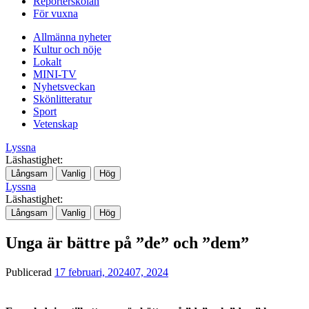
Reporterskolan
För vuxna
Allmänna nyheter
Kultur och nöje
Lokalt
MINI-TV
Nyhetsveckan
Skönlitteratur
Sport
Vetenskap
Lyssna
Läshastighet:
Långsam
Vanlig
Hög
Lyssna
Läshastighet:
Långsam
Vanlig
Hög
Unga är bättre på ”de” och ”dem”
Publicerad
17 februari, 2024
07, 2024