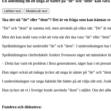
En anledning till att unga är bättre på ”de” och ”dem” kan vara f
Lättläst text
Medelsvår text
Ska det stå ”de” eller ”dem”? Det är en fråga som kan kännas svå
”De” och ”dem” är samma ord, men används på olika sätt. ”De” är m
Men det kan ändå vara svårt att veta när det ska vara ”de” eller ”dem”.
Språktidningen har undersökt ”de” och ”dem”. I undersökningen har li
Språktidningens chefredaktör Anders Svensson säger att människor läng
– Detta har varit ett problem i flera generationer, säger han i ett pres
Han säger också att många tycker att unga är sämre på ”de” och ”dem”
I undersökningen var unga faktiskt lite bättre på att välja rätt ord. A
Han tycker att vi i Sverige borde använda ”dom” i stället. Om det allti
Fundera och diskutera: