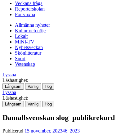
Veckans fråga
Reporterskolan
För vuxna
Allmänna nyheter
Kultur och nöje
Lokalt
MINI-TV
Nyhetsveckan
Skönlitteratur
Sport
Vetenskap
Lyssna
Läshastighet:
Långsam
Vanlig
Hög
Lyssna
Läshastighet:
Långsam
Vanlig
Hög
Damallsvenskan slog publikrekord
Publicerad
15 november, 2023
46, 2023