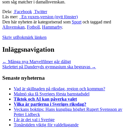
som såg matcher i damallsvenskan.
Dela:
Facebook
Twitter
Läs mer:
En vuxen-version (nytt fönster)
Den här nyheten är kategoriserad som
Sport
och taggad med
Allsvenskan
,
Fotboll
,
Hammarby
.
Skriv ut
Bokmärk länken
Inläggsnavigation
←
Många nya Marvelfilmer går dåligt
Skelettet på Danderyds gymnasium ska begravas
→
Senaste nyheterna
Vad är skillnaden på riksdag, region och kommun?
Malmö ska få Sveriges första barnstadsdel
Tiktok och AI kan påverka valet
Vilka är partierna i Sveriges riksdag?
Veckans boktips: Hans kungliga höghet Rupert Svensson av
Petter Lidbeck
I år är det val i Sverige
Tonårstiden viktig för valdeltagande