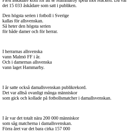
Flest åskådare kom för att se Hammarby spela mot Häcken. Då var
det 15 033 åskådare som satt i publiken.
Den högsta serien i fotboll i Sverige
kallas för allsvenskan.
Så heter den högsta serien
för både damer och för herrar.
I herrarnas allsvenska
vann Malmö FF i år.
Och i damernas allsvenska
vann laget Hammarby.
I år satte också damallsvenskan publikrekord.
Det var alltså ovanligt många människor
som gick och kollade på fotbollsmatcher i damallsvenskan.
I år var det totalt nära 200 000 människor
som såg matcherna i damallsvenskan.
Förra året var det bara cirka 157 000