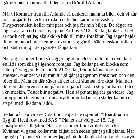
går ner med mamma till bilen och vi kör till Arlanda.
När vi kommer fram till Arlanda så parkerar mamma bilen och vi går
in. Jag går till check-in disken och checkar in min väska.
Flygpersonalen kollar mitt pass och jag får min biljett. De säger att
jag ska åka med deras nya plan: Airbus 321XLR. Jag tänker att det
är coolt och att jag ska skicka bild till mina föräldrar. Jag säger hejdå
till mamma och ger henne en kram. Jag går till säkerhetskontrollen
och ställer mig i den ganska långa kön.
När jag kommer fram så lägger jag min telefon och mina nycklar i
en låda som ska gå igenom röntgen. Jag kollar på en klocka som
sitter på väggen. Klockan är 21:00. Jag börjar känna mig mer
stressad. När det väl är min tur så går jag igenom maskinen och den
piper till. Mannen där säger att det är ett slumpat drogtest. Mannen
drar en klisterremsa runt på min tröja och sedan stoppar han in biten
i en maskin. Testet blir negativt. Han säger att jag får gå vidare. Jag
tar upp min telefon och mina nycklar ur lådan och ställer lådan i en
stapel med likadana lådor.
Sedan går jag vidare. Snart hör jag att de ropar ut: ”Boarding för
flyg till Heathrow med SAS.” Planet står vid gate 15. Jag
småspringer till gaten. När jag kommer fram är det ingen kö.
Kvinnan vi gaten kollar min biljett och sedan går jag till planet. När
jag går på planet så kommer jag på att det faktiskt är ett alldeles nytt