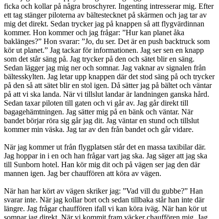
ficka och kollar på några broschyrer. Ingenting intresserar mig. Efter
ett tag stänger piloterna av bältestecknet på skärmen och jag tar av
mig det direkt. Sedan trycker jag på knappen så att flygvärdinnan
kommer. Hon kommer och jag frågar: ”Hur kan planet åka
baklänges?” Hon svarar: ”Jo, du ser. Det är en push backtruck som
kör ut planet.” Jag tackar för informationen. Jag ser sen en knapp
som det står säng på. Jag trycker på den och sätet blir en säng.
Sedan lägger jag mig ner och somnar. Jag vaknar av signalen från
bältesskylten. Jag letar upp knappen där det stod säng på och trycker
på den så att sätet blir en stol igen. Då sätter jag på bältet och väntar
på att vi ska landa. När vi tillslut landar är landningen ganska hård.
Sedan taxar piloten till gaten och vi går av. Jag går direkt till
bagagehämtningen. Jag sätter mig på en bänk och väntar. När
bandet börjar röra sig går jag dit. Jag väntar en stund och tillslut
kommer min väska. Jag tar av den från bandet och går vidare.
När jag kommer ut från flygplatsen står det en massa taxibilar där.
Jag hoppar in i en och han frågar vart jag ska. Jag säger att jag ska
till Sunborn hotel. Han kör mig dit och på vägen ser jag den där
mannen igen. Jag ber chauffören att köra av vägen.
När han har kört av vägen skriker jag: ”Vad vill du gubbe?” Han
svarar inte. När jag kollar bort och sedan tillbaka står han inte där
längre. Jag frågar chauffören ifall vi kan köra iväg. När han kör ut
somnar jag direkt. När vi kommit fram väcker chauffören mig. Jag