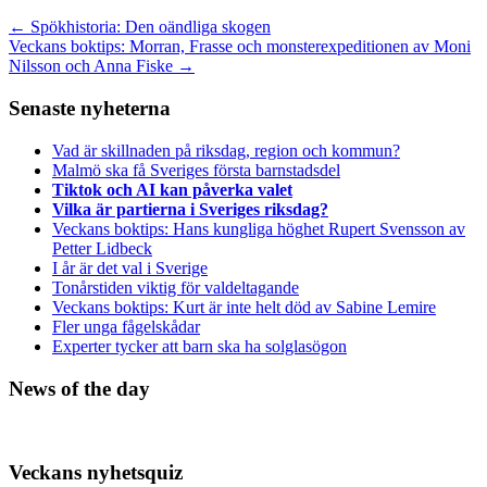
←
Spökhistoria: Den oändliga skogen
Veckans boktips: Morran, Frasse och monsterexpeditionen av Moni
Nilsson och Anna Fiske
→
Senaste nyheterna
Vad är skillnaden på riksdag, region och kommun?
Malmö ska få Sveriges första barnstadsdel
Tiktok och AI kan påverka valet
Vilka är partierna i Sveriges riksdag?
Veckans boktips: Hans kungliga höghet Rupert Svensson av
Petter Lidbeck
I år är det val i Sverige
Tonårstiden viktig för valdeltagande
Veckans boktips: Kurt är inte helt död av Sabine Lemire
Fler unga fågelskådar
Experter tycker att barn ska ha solglasögon
News of the day
Veckans nyhetsquiz