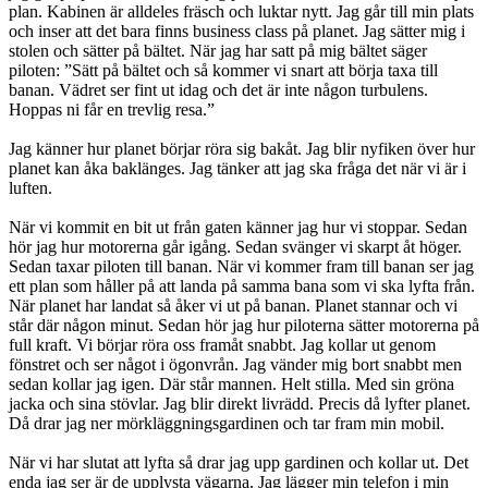
plan. Kabinen är alldeles fräsch och luktar nytt. Jag går till min plats
och inser att det bara finns business class på planet. Jag sätter mig i
stolen och sätter på bältet. När jag har satt på mig bältet säger
piloten: ”Sätt på bältet och så kommer vi snart att börja taxa till
banan. Vädret ser fint ut idag och det är inte någon turbulens.
Hoppas ni får en trevlig resa.”
Jag känner hur planet börjar röra sig bakåt. Jag blir nyfiken över hur
planet kan åka baklänges. Jag tänker att jag ska fråga det när vi är i
luften.
När vi kommit en bit ut från gaten känner jag hur vi stoppar. Sedan
hör jag hur motorerna går igång. Sedan svänger vi skarpt åt höger.
Sedan taxar piloten till banan. När vi kommer fram till banan ser jag
ett plan som håller på att landa på samma bana som vi ska lyfta från.
När planet har landat så åker vi ut på banan. Planet stannar och vi
står där någon minut. Sedan hör jag hur piloterna sätter motorerna på
full kraft. Vi börjar röra oss framåt snabbt. Jag kollar ut genom
fönstret och ser något i ögonvrån. Jag vänder mig bort snabbt men
sedan kollar jag igen. Där står mannen. Helt stilla. Med sin gröna
jacka och sina stövlar. Jag blir direkt livrädd. Precis då lyfter planet.
Då drar jag ner mörkläggningsgardinen och tar fram min mobil.
När vi har slutat att lyfta så drar jag upp gardinen och kollar ut. Det
enda jag ser är de upplysta vägarna. Jag lägger min telefon i min