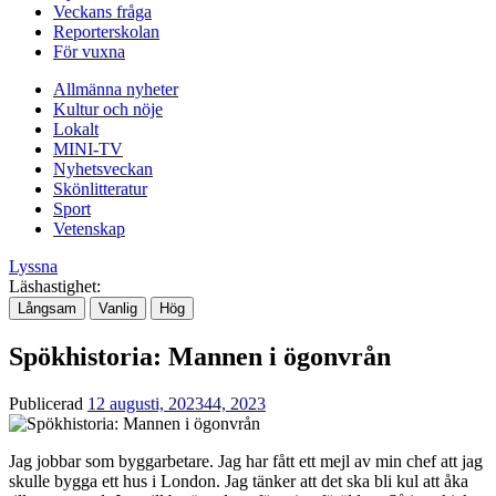
Veckans fråga
Reporterskolan
För vuxna
Allmänna nyheter
Kultur och nöje
Lokalt
MINI-TV
Nyhetsveckan
Skönlitteratur
Sport
Vetenskap
Lyssna
Läshastighet:
Långsam
Vanlig
Hög
Spökhistoria: Mannen i ögonvrån
Publicerad
12 augusti, 2023
44, 2023
Jag jobbar som byggarbetare. Jag har fått ett mejl av min chef att jag
skulle bygga ett hus i London. Jag tänker att det ska bli kul att åka