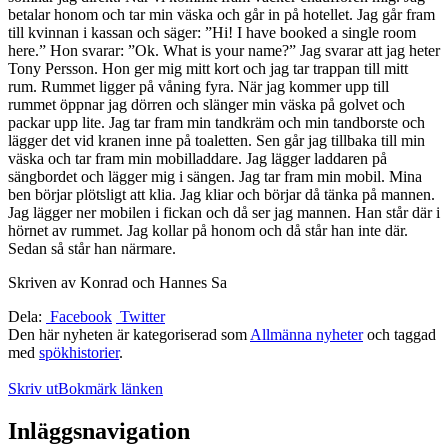
betalar honom och tar min väska och går in på hotellet. Jag går fram
till kvinnan i kassan och säger: ”Hi! I have booked a single room
here.” Hon svarar: ”Ok. What is your name?” Jag svarar att jag heter
Tony Persson. Hon ger mig mitt kort och jag tar trappan till mitt
rum. Rummet ligger på våning fyra. När jag kommer upp till
rummet öppnar jag dörren och slänger min väska på golvet och
packar upp lite. Jag tar fram min tandkräm och min tandborste och
lägger det vid kranen inne på toaletten. Sen går jag tillbaka till min
väska och tar fram min mobilladdare. Jag lägger laddaren på
sängbordet och lägger mig i sängen. Jag tar fram min mobil. Mina
ben börjar plötsligt att klia. Jag kliar och börjar då tänka på mannen.
Jag lägger ner mobilen i fickan och då ser jag mannen. Han står där i
hörnet av rummet. Jag kollar på honom och då står han inte där.
Sedan så står han närmare.
Skriven av Konrad och Hannes Sa
Dela:
Facebook
Twitter
Den här nyheten är kategoriserad som
Allmänna nyheter
och taggad
med
spökhistorier
.
Skriv ut
Bokmärk länken
Inläggsnavigation