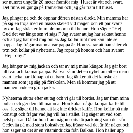
ser numret ungefär 20 meter framför mig. Huset är vitt och svart.
Det finns en gunga på framsidan och jag går fram till huset.
Jag plingar på och de öppnar dörren nästan direkt. Min mamma har
på sig en tröja med en massa skelett vid magen och ett par svarta
byxor. Jag sträcker fram blommorna till henne. Hon säger: ”Hej!
Gud det var länge sen vi sågs!” Jag svarar att jag har saknat henne
och att jag har med mig bullar. Jag kollar runt men kan inte se
pappa. Jag frågar mamma var pappa är. Hon svarar att han sitter vid
tv:n och kollar på nyheterna. Jag ropar på honom och han svarar:
”Hej Tony!”
Jag hänger av mig jackan och tar av mig mina kängor. Jag går bort
till tv:n och kramar pappa. På tv:n så är det en nyhet om att en man i
svart jacka har kidnappat ett barn. Jag tänker att det kanske är
mannen som jag såg på förskolan. Men så kommer jag på att
mannen hade en grön jacka.
Nyheterna slutar efter ett tag och vi går till bordet. Jag tar fram mina
bullar och ger dem till mamma. Hon kokar några koppar kaffe till
oss. Jag säger till henne att jag inte dricker kaffe. Hon kollar på mig
konstigt och frågar vad jag vill ha i stället. Jag säger att vad som
helst passar. Då tar hon fram någon sorts förpackning som det står
Cedevita på med stora bokstäver. Jag frågar vad det är för något och
hon säger att det är en vitamindricka från Balkan. Hon häller upp