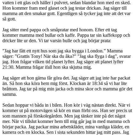
vatten i ett glas och häller i pulvret, sedan blandar hon med en sked.
Hon kommer fram med glaset och jag testar drickan. Jag säger till
mamma att den smakar gott. Egentligen så tycker jag inte att det var
så gott.
Jag sitter med pappa och småpratar med honom. Efter ett tag
kommer mamma med bullar och kaffe. Pappa tar sin kaffekopp och
dricker lite ur den. Vi tar varsin bulle och jag börjar prata:
”Jag har fått ett nytt hus som jag ska bygga i London.” Mamma
säger: ”Grattis Tony! När ska du åka?” ”Jag ska flyga i dag”, svarar
jag. Hon frågar vilken tid planet lyfter. Jag säger att planet lyfter
21:30. Mamma frågar ifall hon ska skjutsa mig.
Jag säger att hon gärna får göra det. Jag säger att jag inte har packat
än. Så hon ska köra hem mig först. Klockan är 18:34 så vi har lite
bråttom. Jag tar på mig min jacka och mina skor och mamma gör det
samma.
Sedan hoppar vi båda in i bilen. Hon kör i väg nästan direkt. När vi
kommer ut på motorvägen så kör en man förbi oss. Han ser precis ut
som mannen på förskolegården. Men jag tänker inte på det något
mer. När vi tillslut kommer hem till mig går jag in med mamma och
börjar packa. Jag packar mina arbetskläder, mina vanliga kläder, en
kamera och en klocka. Sen i sista sekunden hittar jag mitt pass. Jag