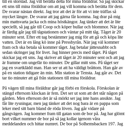
till en storstad. Jag vill berätta detta för mina föräldrar. Så jag skickar
ett sms till mina föräldrar om att jag vill komma och berätta för dem.
De svarar nästan direkt. Jag tror att det är för att vi inte träffas så
mycket längre. De svarar att jag gärna får komma. Jag drar på mig
min mattsvarta jacka och mina höstkängor. Jag tänker att det är lite
speciellt, så jag går till Coop och köper bullar och blommor. När jag
är färdig går jag till tågstationen och väntar på mitt tåg. Tåget är 20
minuter sent. Efter ett tag bestämmer jag mig för att gå och köpa lite
vatten. Det är en lång kö inne på Pressbyrån. När jag väl kommer
fram och ska betala så kommer tåget. Jag betalar jättesnabbt och
sedan skringer jag för livet. Jag hinner precis med tåget. På tåget
skickar jag ett sms. Jag skriver att tåget är 20 minuter sent och att jag
är framme om ungefär tio minuter. De gillar mitt sms. På tåget ser
jag en svartklädd man. Han ser ut att ha väldigt bråttom. Han går av
på en station tidigare än min. Min station är Tensta. Jag går av. Det
tar tio minuter att gå från stationen till mina föräldrar.
På vägen till mina föräldrar går jag förbi en förskola. Förskolan är
stängd eftersom klockan är fem. Det ser ut som att det står någon på
gården. Men eftersom det är så mörkt ser jag inte hans ansikte. Jag
får lite rysningar, men jag tänker att det nog bara är en pappa som
leker med sitt barn bland de röda löven. Jag går vidare på
gångvägen. Jag kommer fram till gatan som de bor på. Jag har glömt
bort vilket nummer de bor på så jag kollar igenom våra
meddelanden och hittar numret. De bor på Solhemsbacken 197. Jag