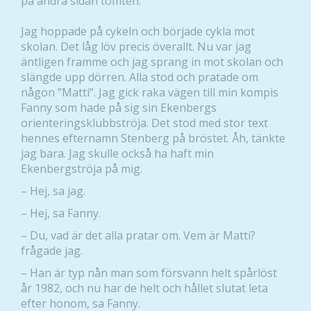
på andra sidan tomten.
Jag hoppade på cykeln och började cykla mot
skolan. Det låg löv precis överallt. Nu var jag
äntligen framme och jag sprang in mot skolan och
slängde upp dörren. Alla stod och pratade om
någon ”Matti”. Jag gick raka vägen till min kompis
Fanny som hade på sig sin Ekenbergs
orienteringsklubbströja. Det stod med stor text
hennes efternamn Stenberg på bröstet. Åh, tänkte
jag bara. Jag skulle också ha haft min
Ekenbergströja på mig.
– Hej, sa jag.
– Hej, sa Fanny.
– Du, vad är det alla pratar om. Vem är Matti?
frågade jag.
– Han är typ nån man som försvann helt spårlöst
år 1982, och nu har de helt och hållet slutat leta
efter honom, sa Fanny.