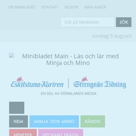
OM MINIBLADET
KONTAKT
VILLKOR
MINA KAKOR
Sök
SÖK
på
söndag 9 augusti
Minibladet
HEM
MINJA OCH MINO
KÄNDIS
NYHETER
VECKANS FRÅGA