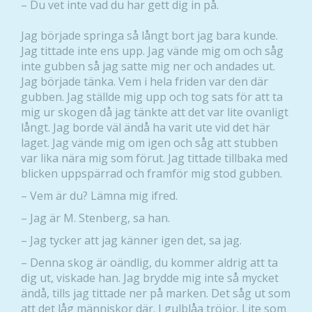
– Du vet inte vad du har gett dig in på.
behövs för
att hemsidan
Jag började springa så långt bort jag bara kunde.
över huvud
Jag tittade inte ens upp. Jag vände mig om och såg
taget ska
inte gubben så jag satte mig ner och andades ut.
fungera.
Jag började tänka. Vem i hela friden var den där
gubben. Jag ställde mig upp och tog sats för att ta
mig ur skogen då jag tänkte att det var lite ovanligt
Statistik
långt. Jag borde väl ändå ha varit ute vid det här
För att vi ska
laget. Jag vände mig om igen och såg att stubben
kunna
var lika nära mig som förut. Jag tittade tillbaka med
förbättra
blicken uppspärrad och framför mig stod gubben.
hemsidans
– Vem är du? Lämna mig ifred.
funktionalitet
och
– Jag är M. Stenberg, sa han.
uppbyggnad,
– Jag tycker att jag känner igen det, sa jag.
baserat på
hur hemsidan
– Denna skog är oändlig, du kommer aldrig att ta
används.
dig ut, viskade han. Jag brydde mig inte så mycket
ändå, tills jag tittade ner på marken. Det såg ut som
att det låg människor där. I gulblåa tröjor. Lite som