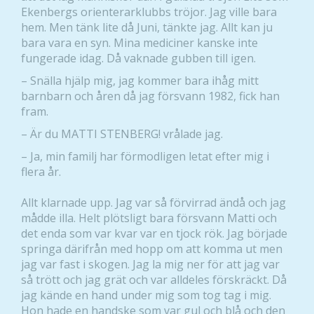
Upplevelse
Ekenbergs orienterarklubbs tröjor. Jag ville bara
hem. Men tänk lite då Juni, tänkte jag. Allt kan ju
För att vår
bara vara en syn. Mina mediciner kanske inte
hemsida ska
fungerade idag. Då vaknade gubben till igen.
prestera så
bra som
– Snälla hjälp mig, jag kommer bara ihåg mitt
möjligt
barnbarn och åren då jag försvann 1982, fick han
under ditt
fram.
besök. Om
– Är du MATTI STENBERG! vrålade jag.
du nekar de
här kakorna
– Ja, min familj har förmodligen letat efter mig i
kommer viss
flera år.
funktionalitet
att försvinna
Allt klarnade upp. Jag var så förvirrad ändå och jag
från
mådde illa. Helt plötsligt bara försvann Matti och
hemsidan.
det enda som var kvar var en tjock rök. Jag började
springa därifrån med hopp om att komma ut men
jag var fast i skogen. Jag la mig ner för att jag var
Marknadsföring
så trött och jag grät och var alldeles förskräckt. Då
Genom att dela
jag kände en hand under mig som tog tag i mig.
med dig av dina
Hon hade en handske som var gul och blå och den