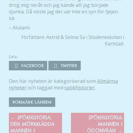
intressen och ditt
drog mig neråt och jag kände att jag började
beteende när du
sjunka. Då visste jag det var inte en syn för tjejen
surfar ökar du
sa:
chansen att få se
– Aiutami.
personligt
Författare: Astrid & Selma 5a i Stodeneskolan i
anpassat innehåll
Karlstad.
och erbjudanden.
Dela:
FACEBOOK
TWITTER
Den här nyheten är kategoriserad som
Allmänna
nyheter
och taggad med
spökhistorier
.
BOKMÄRK LÄNKEN
←
SPÖKHISTORIA:
SPÖKHISTORIA:
DEN MÖRKKLÄDDA
MANNEN I
MANNEN I
ÖGONVRÅN
→