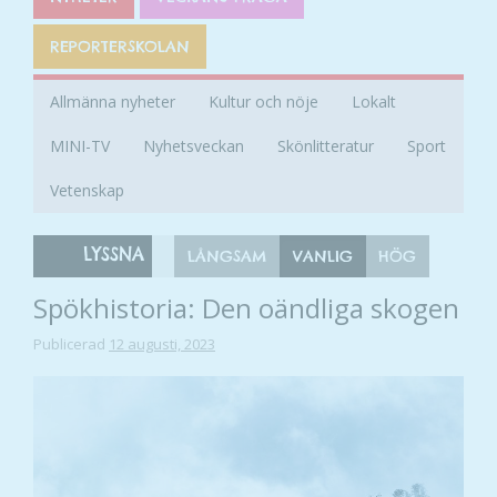
REPORTERSKOLAN
Allmänna nyheter
Kultur och nöje
Lokalt
MINI-TV
Nyhetsveckan
Skönlitteratur
Sport
Vetenskap
LYSSNA
LÅNGSAM
VANLIG
HÖG
Spökhistoria: Den oändliga skogen
Publicerad
12 augusti, 2023