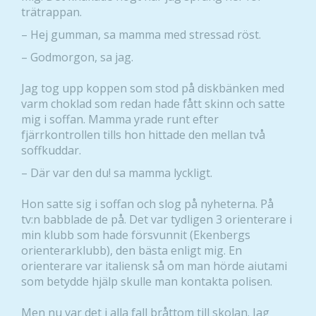
trätrappan.
– Hej gumman, sa mamma med stressad röst.
– Godmorgon, sa jag.
Jag tog upp koppen som stod på diskbänken med
varm choklad som redan hade fått skinn och satte
mig i soffan. Mamma yrade runt efter
fjärrkontrollen tills hon hittade den mellan två
soffkuddar.
– Där var den du! sa mamma lyckligt.
Hon satte sig i soffan och slog på nyheterna. På
tv:n babblade de på. Det var tydligen 3 orienterare i
min klubb som hade försvunnit (Ekenbergs
orienterarklubb), den bästa enligt mig. En
orienterare var italiensk så om man hörde aiutami
som betydde hjälp skulle man kontakta polisen.
Men nu var det i alla fall bråttom till skolan. Jag