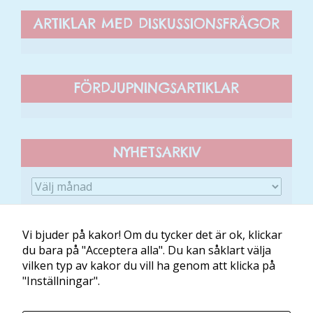
ARTIKLAR MED DISKUSSIONSFRÅGOR
FÖRDJUPNINGSARTIKLAR
NYHETSARKIV
Vi bjuder på kakor! Om du tycker det är ok, klickar
du bara på "Acceptera alla". Du kan såklart välja
vilken typ av kakor du vill ha genom att klicka på
Om Minibladet
Kontakt
Villkor
Mina kakor
"Inställningar".