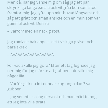
Men då, när jag vände mig om såg jag ett par
skrynkliga långa ,smala och vitgråa ben som stod
framför mig. Jag lyfte upp mitt huvud långsamt och
såg ett grått och smalt ansikte och en mun som var
gammal och vit. Den sa:
– Varför? med en hackig röst.
Jag ramlade baklänges i det träskiga gräset och
bara skrek:
– АААААААААААААААААА!
För vad skulle jag göra? Efter ett tag lugnade jag
ner mig för jag märkte att gubben inte ville mig
något illa.
– Varför gick du in i denna skog unga dam? sa
gubben.
Nödvändiga
Dessa kakor
– Jag vet inte, sa jag nervöst och man märkte nog
går inte att
att jag inte ville prata.
välja bort. De