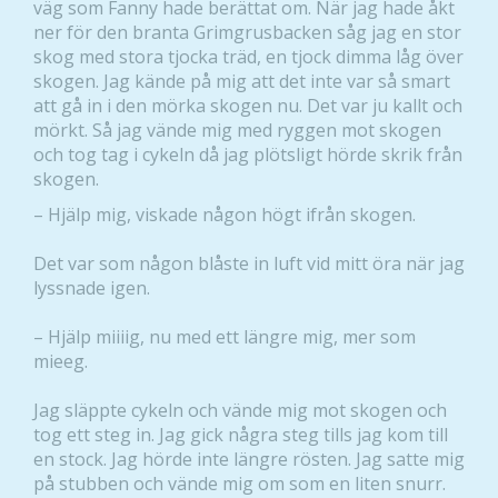
väg som Fanny hade berättat om. När jag hade åkt
ner för den branta Grimgrusbacken såg jag en stor
skog med stora tjocka träd, en tjock dimma låg över
skogen. Jag kände på mig att det inte var så smart
att gå in i den mörka skogen nu. Det var ju kallt och
mörkt. Så jag vände mig med ryggen mot skogen
och tog tag i cykeln då jag plötsligt hörde skrik från
skogen.
– Hjälp mig, viskade någon högt ifrån skogen.
Det var som någon blåste in luft vid mitt öra när jag
lyssnade igen.
– Hjälp miiiig, nu med ett längre mig, mer som
mieeg.
Jag släppte cykeln och vände mig mot skogen och
tog ett steg in. Jag gick några steg tills jag kom till
en stock. Jag hörde inte längre rösten. Jag satte mig
på stubben och vände mig om som en liten snurr.