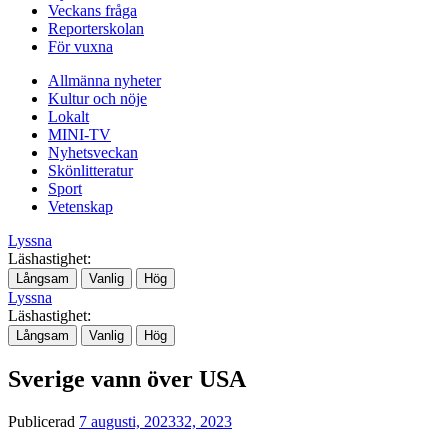
Veckans fråga
Reporterskolan
För vuxna
Allmänna nyheter
Kultur och nöje
Lokalt
MINI-TV
Nyhetsveckan
Skönlitteratur
Sport
Vetenskap
Lyssna
Läshastighet:
Långsam
Vanlig
Hög
Lyssna
Läshastighet:
Långsam
Vanlig
Hög
Sverige vann över USA
Publicerad
7 augusti, 2023
32, 2023