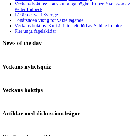
Veckans boktips: Hans kungliga höghet Rupert Svensson av
Petter Lidbeck
I år är det val i Sverige
Tonårstiden viktig för valdeltagande
Veckans boktips: Kurt är inte helt död av Sabine Lemire
Fler unga fågelskådar
News of the day
Veckans nyhetsquiz
Veckans boktips
Artiklar med diskussionsfrågor