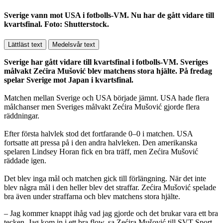
Sverige vann mot USA i fotbolls-VM. Nu har de gått vidare till
kvartsfinal. Foto: Shutterstock.
Lättläst text
Medelsvår text
Sverige har gått vidare till kvartsfinal i fotbolls-VM. Sveriges
målvakt Zećira Mušović blev matchens stora hjälte. På fredag
spelar Sverige mot Japan i kvartsfinal.
Matchen mellan Sverige och USA började jämnt. USA hade flera
målchanser men Sveriges målvakt Zećira Mušović gjorde flera
räddningar.
Efter första halvlek stod det fortfarande 0–0 i matchen. USA
fortsatte att pressa på i den andra halvleken. Den amerikanska
spelaren Lindsey Horan fick en bra träff, men Zećira Mušović
räddade igen.
Det blev inga mål och matchen gick till förlängning. När det inte
blev några mål i den heller blev det straffar. Zećira Mušović spelade
bra även under straffarna och blev matchens stora hjälte.
– Jag kommer knappt ihåg vad jag gjorde och det brukar vara ett bra
tecken. Jag kom in i ett bra flow, sa Zećira Mušović till SVT Sport