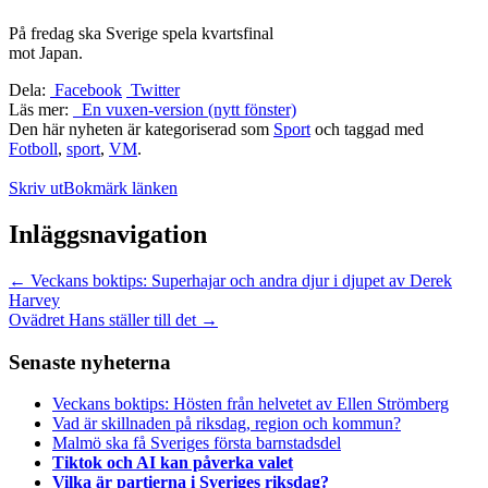
På fredag ska Sverige spela kvartsfinal
mot Japan.
Dela:
Facebook
Twitter
Läs mer:
En vuxen-version (nytt fönster)
Den här nyheten är kategoriserad som
Sport
och taggad med
Fotboll
,
sport
,
VM
.
Skriv ut
Bokmärk länken
Inläggsnavigation
←
Veckans boktips: Superhajar och andra djur i djupet av Derek
Harvey
Ovädret Hans ställer till det
→
Senaste nyheterna
Veckans boktips: Hösten från helvetet av Ellen Strömberg
Vad är skillnaden på riksdag, region och kommun?
Malmö ska få Sveriges första barnstadsdel
Tiktok och AI kan påverka valet
Vilka är partierna i Sveriges riksdag?