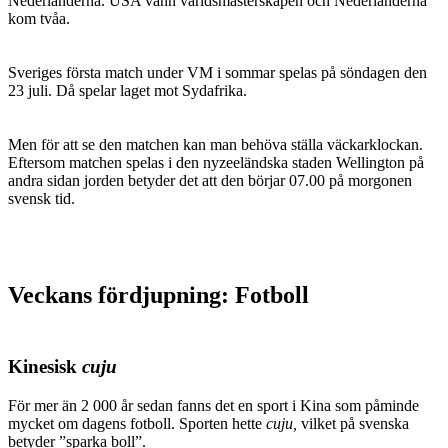
Nederländerna. USA vann världsmästerskapen och Nederländerna
kom tvåa.
Sveriges första match under VM i sommar spelas på söndagen den
23 juli. Då spelar laget mot Sydafrika.
Men för att se den matchen kan man behöva ställa väckarklockan.
Eftersom matchen spelas i den nyzeeländska staden Wellington på
andra sidan jorden betyder det att den börjar 07.00 på morgonen
svensk tid.
Veckans fördjupning: Fotboll
Kinesisk
cuju
För mer än 2 000 år sedan fanns det en sport i Kina som påminde
mycket om dagens fotboll. Sporten hette
cuju,
vilket på svenska
betyder ”sparka boll”.