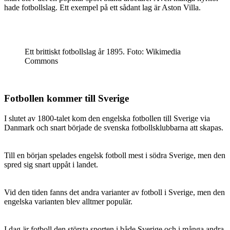
hade fotbollslag. Ett exempel på ett sådant lag är Aston Villa.
Ett brittiskt fotbollslag år 1895. Foto: Wikimedia
Commons
Fotbollen kommer till Sverige
I slutet av 1800-talet kom den engelska fotbollen till Sverige via
Danmark och snart började de svenska fotbollsklubbarna att skapas.
Till en början spelades engelsk fotboll mest i södra Sverige, men den
spred sig snart uppåt i landet.
Vid den tiden fanns det andra varianter av fotboll i Sverige, men den
engelska varianten blev alltmer populär.
I dag är fotboll den största sporten i både Sverige och i många andra