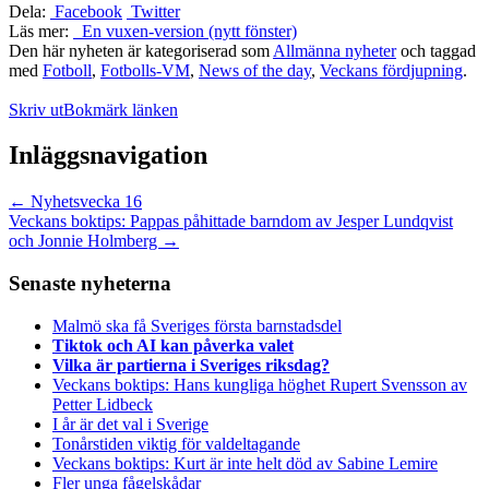
Dela:
Facebook
Twitter
Läs mer:
En vuxen-version (nytt fönster)
Den här nyheten är kategoriserad som
Allmänna nyheter
och taggad
med
Fotboll
,
Fotbolls-VM
,
News of the day
,
Veckans fördjupning
.
Skriv ut
Bokmärk länken
Inläggsnavigation
←
Nyhetsvecka 16
Veckans boktips: Pappas påhittade barndom av Jesper Lundqvist
och Jonnie Holmberg
→
Senaste nyheterna
Malmö ska få Sveriges första barnstadsdel
Tiktok och AI kan påverka valet
Vilka är partierna i Sveriges riksdag?
Veckans boktips: Hans kungliga höghet Rupert Svensson av
Petter Lidbeck
I år är det val i Sverige
Tonårstiden viktig för valdeltagande
Veckans boktips: Kurt är inte helt död av Sabine Lemire
Fler unga fågelskådar