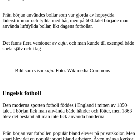
Från början användes bollar som var gjorda av hopsydda
läderstrimmor och fyllda med hår, men på 600-talet började man
använda luftfyllda bollar, likt dagens fotbollar.
Det fanns flera versioner av
cuju
, och man kunde till exempel både
spela själv och i lag.
Bild som visar
cuju.
Foto: Wikimedia Commons
Engelsk fotboll
Den moderna sporten fotboll föddes i England i mitten av 1850-
talet. I början fick man använda både händer och fötter, men 1863
blev det bestämt att man inte fick använda händerna.
Från början var fotbollen populär bland elever på privatskolor. Men
snart blev det en populär sport bland arbetare. Även många kyrkor