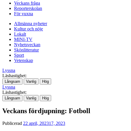
Veckans fråga
Reporterskolan
För vuxna
Allmänna nyheter
Kultur och nöje
Lokalt
MINI-TV
Nyhetsveckan
Skönlitteratur
Sport
Vetenskap
Lyssna
Läshastighet:
Långsam
Vanlig
Hög
Lyssna
Läshastighet:
Långsam
Vanlig
Hög
Veckans fördjupning: Fotboll
Publicerad
22 april, 2023
17, 2023