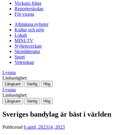
Veckans fråga
Reporterskolan
För vuxna
Allmänna nyheter
Kultur och nöje
Lokalt
MINI-TV
Nyhetsveckan
Skönlitteratur
Sport
Vetenskap
Lyssna
Läshastighet:
Långsam
Vanlig
Hög
Lyssna
Läshastighet:
Långsam
Vanlig
Hög
Sveriges bandylag är bäst i världen
Publicerad
6 april, 2023
14, 2023