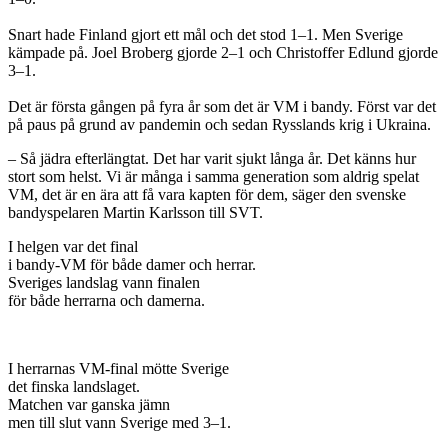
Snart hade Finland gjort ett mål och det stod 1–1. Men Sverige
kämpade på. Joel Broberg gjorde 2–1 och Christoffer Edlund gjorde
3–1.
Det är första gången på fyra år som det är VM i bandy. Först var det
på paus på grund av pandemin och sedan Rysslands krig i Ukraina.
– Så jädra efterlängtat. Det har varit sjukt långa år. Det känns hur
stort som helst. Vi är många i samma generation som aldrig spelat
VM, det är en ära att få vara kapten för dem, säger den svenske
bandyspelaren Martin Karlsson till SVT.
I helgen var det final
i bandy-VM för både damer och herrar.
Sveriges landslag vann finalen
för både herrarna och damerna.
I herrarnas VM-final mötte Sverige
det finska landslaget.
Matchen var ganska jämn
men till slut vann Sverige med 3–1.