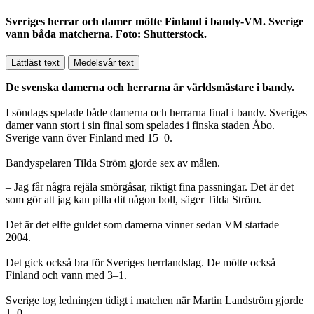
Sveriges herrar och damer mötte Finland i bandy-VM. Sverige
vann båda matcherna. Foto: Shutterstock.
Lättläst text
Medelsvår text
De svenska damerna och herrarna är världsmästare i bandy.
I söndags spelade både damerna och herrarna final i bandy. Sveriges
damer vann stort i sin final som spelades i finska staden Åbo.
Sverige vann över Finland med 15–0.
Bandyspelaren Tilda Ström gjorde sex av målen.
– Jag får några rejäla smörgåsar, riktigt fina passningar. Det är det
som gör att jag kan pilla dit någon boll, säger Tilda Ström.
Det är det elfte guldet som damerna vinner sedan VM startade
2004.
Det gick också bra för Sveriges herrlandslag. De mötte också
Finland och vann med 3–1.
Sverige tog ledningen tidigt i matchen när Martin Landström gjorde
1–0.