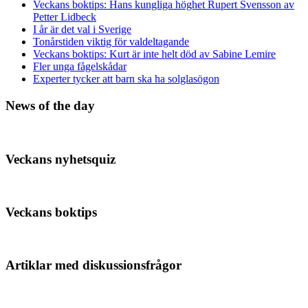
Veckans boktips: Hans kungliga höghet Rupert Svensson av
Petter Lidbeck
I år är det val i Sverige
Tonårstiden viktig för valdeltagande
Veckans boktips: Kurt är inte helt död av Sabine Lemire
Fler unga fågelskådar
Experter tycker att barn ska ha solglasögon
News of the day
Veckans nyhetsquiz
Veckans boktips
Artiklar med diskussionsfrågor