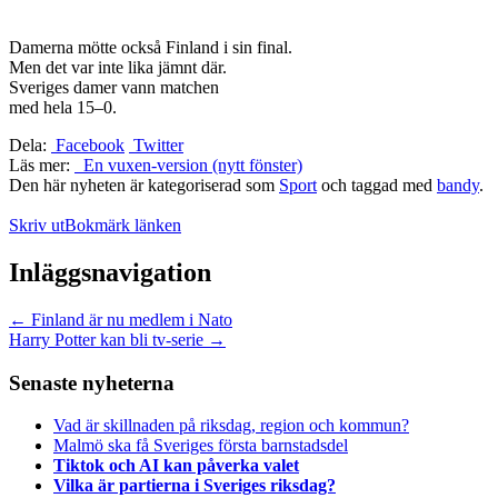
Damerna mötte också Finland i sin final.
Men det var inte lika jämnt där.
Sveriges damer vann matchen
med hela 15–0.
Dela:
Facebook
Twitter
Läs mer:
En vuxen-version (nytt fönster)
Den här nyheten är kategoriserad som
Sport
och taggad med
bandy
.
Skriv ut
Bokmärk länken
Inläggsnavigation
←
Finland är nu medlem i Nato
Harry Potter kan bli tv-serie
→
Senaste nyheterna
Vad är skillnaden på riksdag, region och kommun?
Malmö ska få Sveriges första barnstadsdel
Tiktok och AI kan påverka valet
Vilka är partierna i Sveriges riksdag?