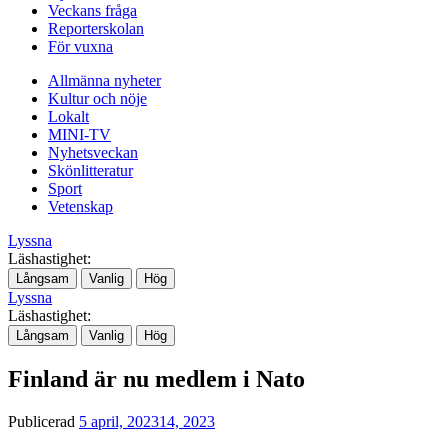
Veckans fråga
Reporterskolan
För vuxna
Allmänna nyheter
Kultur och nöje
Lokalt
MINI-TV
Nyhetsveckan
Skönlitteratur
Sport
Vetenskap
Lyssna
Läshastighet:
Långsam
Vanlig
Hög
Lyssna
Läshastighet:
Långsam
Vanlig
Hög
Finland är nu medlem i Nato
Publicerad
5 april, 2023
14, 2023