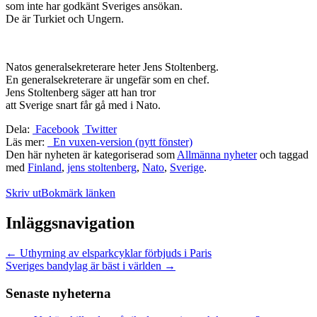
som inte har godkänt Sveriges ansökan.
De är Turkiet och Ungern.
Natos generalsekreterare heter Jens Stoltenberg.
En generalsekreterare är ungefär som en chef.
Jens Stoltenberg säger att han tror
att Sverige snart får gå med i Nato.
Dela:
Facebook
Twitter
Läs mer:
En vuxen-version (nytt fönster)
Den här nyheten är kategoriserad som
Allmänna nyheter
och taggad
med
Finland
,
jens stoltenberg
,
Nato
,
Sverige
.
Skriv ut
Bokmärk länken
Inläggsnavigation
←
Uthyrning av elsparkcyklar förbjuds i Paris
Sveriges bandylag är bäst i världen
→
Senaste nyheterna