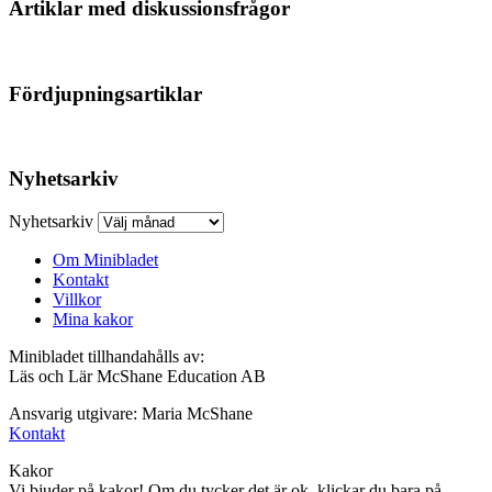
Artiklar med diskussionsfrågor
Fördjupningsartiklar
Nyhetsarkiv
Nyhetsarkiv
Om Minibladet
Kontakt
Villkor
Mina kakor
Minibladet tillhandahålls av:
Läs och Lär McShane Education AB
Ansvarig utgivare: Maria McShane
Kontakt
Kakor
Vi bjuder på kakor! Om du tycker det är ok, klickar du bara på