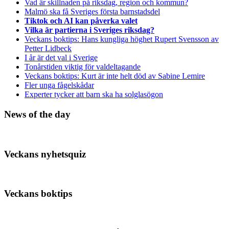
Vad är skillnaden på riksdag, region och kommun?
Malmö ska få Sveriges första barnstadsdel
Tiktok och AI kan påverka valet
Vilka är partierna i Sveriges riksdag?
Veckans boktips: Hans kungliga höghet Rupert Svensson av
Petter Lidbeck
I år är det val i Sverige
Tonårstiden viktig för valdeltagande
Veckans boktips: Kurt är inte helt död av Sabine Lemire
Fler unga fågelskådar
Experter tycker att barn ska ha solglasögon
News of the day
Veckans nyhetsquiz
Veckans boktips