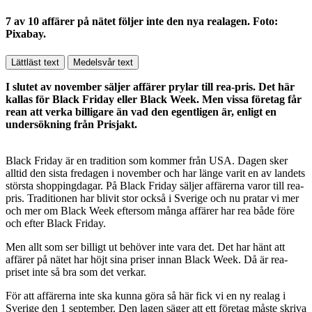
7 av 10 affärer på nätet följer inte den nya realagen. Foto:
Pixabay.
Lättläst text
Medelsvår text
I slutet av november säljer affärer prylar till rea-pris. Det här
kallas för Black Friday eller Black Week. Men vissa företag får
rean att verka billigare än vad den egentligen är, enligt en
undersökning från Prisjakt.
Black Friday är en tradition som kommer från USA. Dagen sker
alltid den sista fredagen i november och har länge varit en av landets
största shoppingdagar. På Black Friday säljer affärerna varor till rea-
pris. Traditionen har blivit stor också i Sverige och nu pratar vi mer
och mer om Black Week eftersom många affärer har rea både före
och efter Black Friday.
Men allt som ser billigt ut behöver inte vara det. Det har hänt att
affärer på nätet har höjt sina priser innan Black Week. Då är rea-
priset inte så bra som det verkar.
För att affärerna inte ska kunna göra så här fick vi en ny realag i
Sverige den 1 september. Den lagen säger att ett företag måste skriva