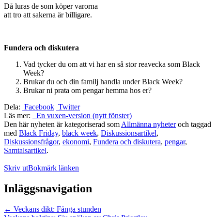
Då luras de som köper varorna
att tro att sakerna är billigare.
Fundera och diskutera
Vad tycker du om att vi har en så stor reavecka som Black
Week?
Brukar du och din familj handla under Black Week?
Brukar ni prata om pengar hemma hos er?
Dela:
Facebook
Twitter
Läs mer:
En vuxen-version (nytt fönster)
Den här nyheten är kategoriserad som
Allmänna nyheter
och taggad
med
Black Friday
,
black week
,
Diskussionsartikel
,
Diskussionsfrågor
,
ekonomi
,
Fundera och diskutera
,
pengar
,
Samtalsartikel
.
Skriv ut
Bokmärk länken
Inläggsnavigation
←
Veckans dikt: Fånga stunden