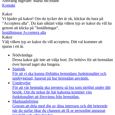
Ansvarig utgivare: Maria McShane
Kontakt
Kakor
Vi bjuder på kakor! Om du tycker det är ok, klickar du bara på
"Acceptera alla". Du kan såklart välja vilken typ av kakor du vill ha
genom att klicka på "Inställningar".
Inställningar
Acceptera alla
Kakor
Välj vilken typ av kakor du vill acceptera. Ditt val kommer att
sparas i ett år.
Nödvändiga
Dessa kakor går inte att välja bort. De behövs för att hemsidan
över huvud taget ska fungera.
Statistik
För att vi ska kunna förbättra hemsidans funktionalitet och
uppbyggnad, baserat på hur hemsidan används.
Upplevelse
För att vår hemsida ska prestera så bra som möjligt under ditt
besök. Om du nekar de här kakorna kommer viss
funktionalitet att försvinna från hemsidan.
Marknadsföring
Genom att dela med dig av dina intressen och ditt beteende
när du surfar ökar du chansen att få se personligt anpassat