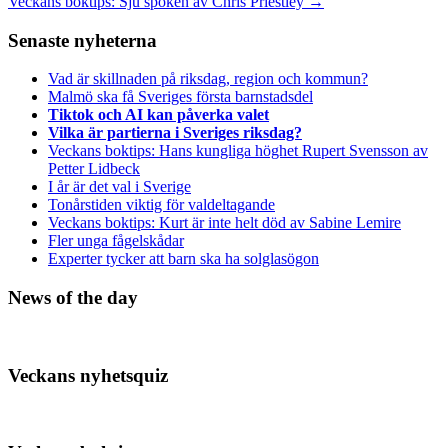
Veckans boktips: Sju spöken av Chris Priestley
→
Senaste nyheterna
Vad är skillnaden på riksdag, region och kommun?
Malmö ska få Sveriges första barnstadsdel
Tiktok och AI kan påverka valet
Vilka är partierna i Sveriges riksdag?
Veckans boktips: Hans kungliga höghet Rupert Svensson av
Petter Lidbeck
I år är det val i Sverige
Tonårstiden viktig för valdeltagande
Veckans boktips: Kurt är inte helt död av Sabine Lemire
Fler unga fågelskådar
Experter tycker att barn ska ha solglasögon
News of the day
Veckans nyhetsquiz