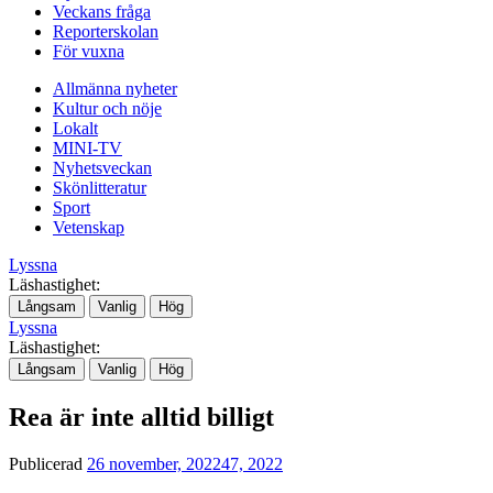
Veckans fråga
Reporterskolan
För vuxna
Allmänna nyheter
Kultur och nöje
Lokalt
MINI-TV
Nyhetsveckan
Skönlitteratur
Sport
Vetenskap
Lyssna
Läshastighet:
Långsam
Vanlig
Hög
Lyssna
Läshastighet:
Långsam
Vanlig
Hög
Rea är inte alltid billigt
Publicerad
26 november, 2022
47, 2022