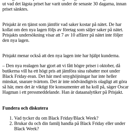
ut vad det lägsta priset har varit under de senaste 30 dagarna, innan
priset sänktes.
Prisjakt är en tjänst som jämför vad saker kostar på nätet. De har
kollat om den nya lagen följs av företag som säljer saker på nätet.
Prisjakts undersökning visar att 7 av 10 affärer på nätet inte följer
den nya lagen.
Prisjakt menar också att den nya lagen inte har hjälpt kunderna.
– Den nya realagen har gjort att vi fått högre priser i oktober, då
butikerna vill ha ett högt pris att jämföra sina rabatter mot under
Black Friday-rean. Det här med smyghöjningar har inte heller
minskat, snarare tvärtom. Det är inte nödvändigtvis olagligt att göra
så här, men det är viktigt för konsumenter att ha koll på, säger Oscar
Hagman i ett pressmeddelande. Han är dataanalytiker på Prisjakt.
Fundera och diskutera
Vad tycker du om Black Friday/Black Week?
Brukar du och din familj handla på Black Friday eller under
Black Week?