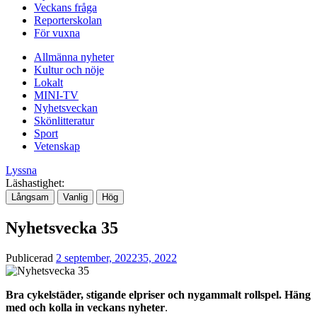
Veckans fråga
Reporterskolan
För vuxna
Allmänna nyheter
Kultur och nöje
Lokalt
MINI-TV
Nyhetsveckan
Skönlitteratur
Sport
Vetenskap
Lyssna
Läshastighet:
Långsam
Vanlig
Hög
Nyhetsvecka 35
Publicerad
2 september, 2022
35, 2022
Bra cykelstäder, stigande elpriser och nygammalt rollspel. Häng
med och kolla in veckans nyheter
.