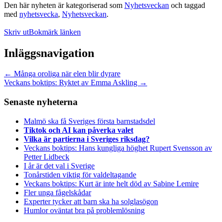
Den här nyheten är kategoriserad som
Nyhetsveckan
och taggad
med
nyhetsvecka
,
Nyhetsveckan
.
Skriv ut
Bokmärk länken
Inläggsnavigation
←
Många oroliga när elen blir dyrare
Veckans boktips: Ryktet av Emma Askling
→
Senaste nyheterna
Malmö ska få Sveriges första barnstadsdel
Tiktok och AI kan påverka valet
Vilka är partierna i Sveriges riksdag?
Veckans boktips: Hans kungliga höghet Rupert Svensson av
Petter Lidbeck
I år är det val i Sverige
Tonårstiden viktig för valdeltagande
Veckans boktips: Kurt är inte helt död av Sabine Lemire
Fler unga fågelskådar
Experter tycker att barn ska ha solglasögon
Humlor oväntat bra på problemlösning