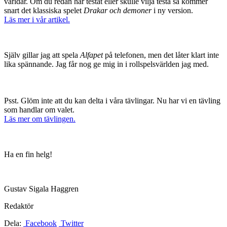
världar. Om du redan har testat eller skulle vilja testa så kommer
snart det klassiska spelet
Drakar och demoner
i ny version.
Läs mer i vår artikel.
Själv gillar jag att spela
Alfapet
på telefonen, men det låter klart inte
lika spännande. Jag får nog ge mig in i rollspelsvärlden jag med.
Psst. Glöm inte att du kan delta i våra tävlingar. Nu har vi en tävling
som handlar om valet.
Läs mer om tävlingen.
Ha en fin helg!
Gustav Sigala Haggren
Redaktör
Dela:
Facebook
Twitter