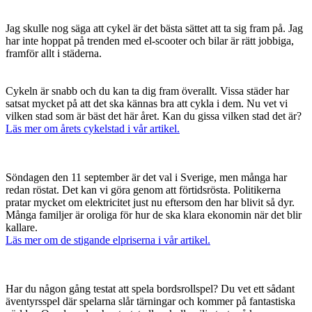
Jag skulle nog säga att cykel är det bästa sättet att ta sig fram på. Jag
har inte hoppat på trenden med el-scooter och bilar är rätt jobbiga,
framför allt i städerna.
Cykeln är snabb och du kan ta dig fram överallt. Vissa städer har
satsat mycket på att det ska kännas bra att cykla i dem. Nu vet vi
vilken stad som är bäst det här året. Kan du gissa vilken stad det är?
Läs mer om årets cykelstad i vår artikel.
Söndagen den 11 september är det val i Sverige, men många har
redan röstat. Det kan vi göra genom att förtidsrösta. Politikerna
pratar mycket om elektricitet just nu eftersom den har blivit så dyr.
Många familjer är oroliga för hur de ska klara ekonomin när det blir
kallare.
Läs mer om de stigande elpriserna i vår artikel.
Har du någon gång testat att spela bordsrollspel? Du vet ett sådant
äventyrsspel där spelarna slår tärningar och kommer på fantastiska