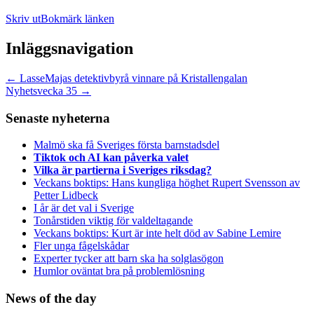
Skriv ut
Bokmärk länken
Inläggsnavigation
←
LasseMajas detektivbyrå vinnare på Kristallengalan
Nyhetsvecka 35
→
Senaste nyheterna
Malmö ska få Sveriges första barnstadsdel
Tiktok och AI kan påverka valet
Vilka är partierna i Sveriges riksdag?
Veckans boktips: Hans kungliga höghet Rupert Svensson av
Petter Lidbeck
I år är det val i Sverige
Tonårstiden viktig för valdeltagande
Veckans boktips: Kurt är inte helt död av Sabine Lemire
Fler unga fågelskådar
Experter tycker att barn ska ha solglasögon
Humlor oväntat bra på problemlösning
News of the day