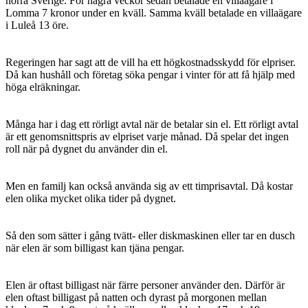
norra Sverige. För några veckor sedan betalade en villaägare i
Lomma 7 kronor under en kväll. Samma kväll betalade en villaägare
i Luleå 13 öre.
Regeringen har sagt att de vill ha ett högkostnadsskydd för elpriser.
Då kan hushåll och företag söka pengar i vinter för att få hjälp med
höga elräkningar.
Många har i dag ett rörligt avtal när de betalar sin el. Ett rörligt avtal
är ett genomsnittspris av elpriset varje månad. Då spelar det ingen
roll när på dygnet du använder din el.
Men en familj kan också använda sig av ett timprisavtal. Då kostar
elen olika mycket olika tider på dygnet.
Så den som sätter i gång tvätt- eller diskmaskinen eller tar en dusch
när elen är som billigast kan tjäna pengar.
Elen är oftast billigast när färre personer använder den. Därför är
elen oftast billigast på natten och dyrast på morgonen mellan