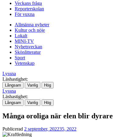
Veckans fråga
Reporterskolan
För vuxna
Allmänna nyheter
Kultur och nöje
Lokalt
MINI-TV
Nyhetsveckan
Skönlitteratur
Sport
Vetenskap
Lyssna
Läshastighet:
Långsam
Vanlig
Hög
Lyssna
Läshastighet:
Långsam
Vanlig
Hög
Många oroliga när elen blir dyrare
Publicerad
2 september, 2022
35, 2022