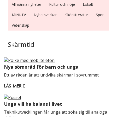
Allmänna nyheter
Kultur och nöje
Lokalt
MINI-TV
Nyhetsveckan
Skönlitteratur
Sport
Vetenskap
Nödvändiga
Dessa kakor
Skärmtid
går inte att
välja bort. De
behövs för
att hemsidan
Nya sömnråd för barn och unga
över huvud
taget ska
Ett av råden är att undvika skärmar i sovrummet.
fungera.
LÄS MER
Statistik
Unga vill ha balans i livet
För att vi ska
kunna
Teknikutvecklingen får unga att söka sig till analoga
förbättra