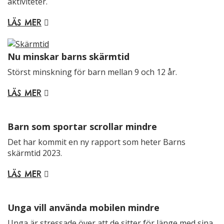
aktiviteter.
hemsidans
funktionalitet
LÄS MER
och
uppbyggnad,
baserat på
Nu minskar barns skärmtid
hur hemsidan
Störst minskning för barn mellan 9 och 12 år.
används.
LÄS MER
Upplevelse
För att vår
Barn som sportar scrollar mindre
hemsida ska
prestera så
Det har kommit en ny rapport som heter Barns
bra som
skärmtid 2023.
möjligt
LÄS MER
under ditt
besök. Om
du nekar de
Unga vill använda mobilen mindre
här kakorna
kommer viss
Unga är stressade över att de sitter för länge med sina