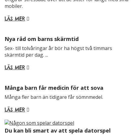
funktionalitet
mobiler.
att försvinna
från
LÄS MER
hemsidan.
Nya råd om barns skärmtid
Marknadsföring
Sex- till tolvåringar år bör ha högst två timmars
Genom att dela
skärmtid per dag. ...
med dig av dina
intressen och ditt
LÄS MER
beteende när du
surfar ökar du
chansen att få se
Många barn får medicin för att sova
personligt
Många fler barn än tidigare får sömnmedel.
anpassat innehåll
och erbjudanden.
LÄS MER
Du kan bli smart av att spela datorspel