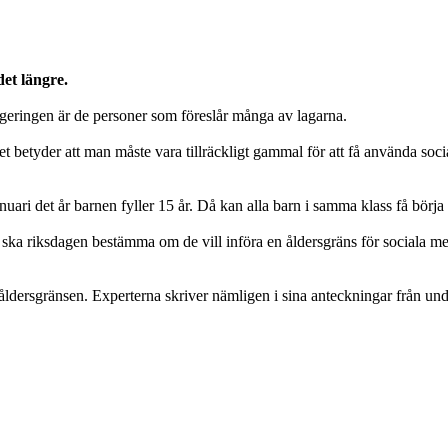
et längre.
egeringen är de personer som föreslår många av lagarna.
 betyder att man måste vara tillräckligt gammal för att få använda soc
anuari det år barnen fyller 15 år. Då kan alla barn i samma klass få börj
ka riksdagen bestämma om de vill införa en åldersgräns för sociala med
 åldersgränsen. Experterna skriver nämligen i sina anteckningar från un