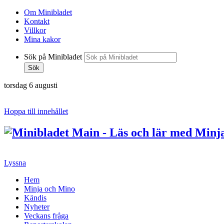
Om Minibladet
Kontakt
Villkor
Mina kakor
Sök på Minibladet
Sök
torsdag 6 augusti
Hoppa till innehållet
Lyssna
Hem
Minja och Mino
Kändis
Nyheter
Veckans fråga