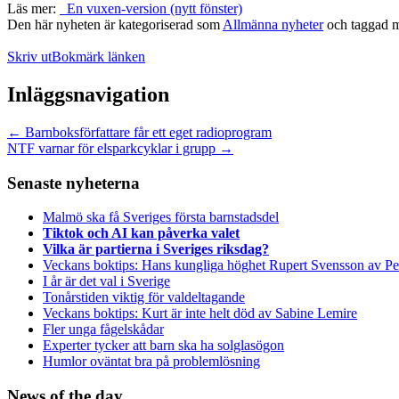
Läs mer:
En vuxen-version (nytt fönster)
Den här nyheten är kategoriserad som
Allmänna nyheter
och taggad 
Skriv ut
Bokmärk länken
Inläggsnavigation
←
Barnboksförfattare får ett eget radioprogram
NTF varnar för elsparkcyklar i grupp
→
Senaste nyheterna
Malmö ska få Sveriges första barnstadsdel
Tiktok och AI kan påverka valet
Vilka är partierna i Sveriges riksdag?
Veckans boktips: Hans kungliga höghet Rupert Svensson av Pe
I år är det val i Sverige
Tonårstiden viktig för valdeltagande
Veckans boktips: Kurt är inte helt död av Sabine Lemire
Fler unga fågelskådar
Experter tycker att barn ska ha solglasögon
Humlor oväntat bra på problemlösning
News of the day