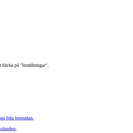
 klicka på "Inställningar".
inna från hemsidan.
judanden.