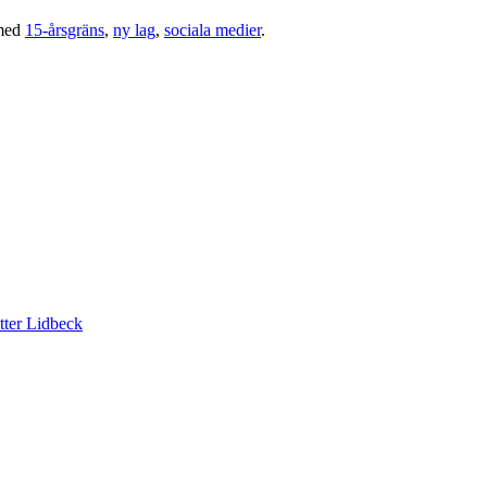
med
15-årsgräns
,
ny lag
,
sociala medier
.
tter Lidbeck