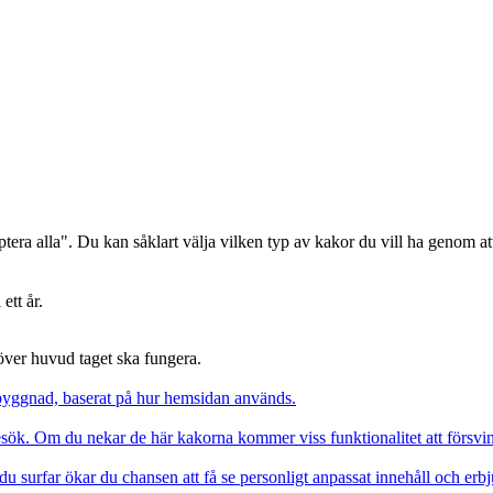
era alla". Du kan såklart välja vilken typ av kakor du vill ha genom att
ett år.
 över huvud taget ska fungera.
pbyggnad, baserat på hur hemsidan används.
besök. Om du nekar de här kakorna kommer viss funktionalitet att försv
du surfar ökar du chansen att få se personligt anpassat innehåll och erb