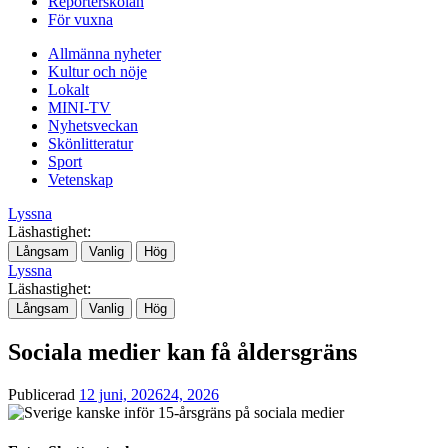
Reporterskolan
För vuxna
Allmänna nyheter
Kultur och nöje
Lokalt
MINI-TV
Nyhetsveckan
Skönlitteratur
Sport
Vetenskap
Lyssna
Läshastighet:
Långsam
Vanlig
Hög
Lyssna
Läshastighet:
Långsam
Vanlig
Hög
Sociala medier kan få åldersgräns
Publicerad
12 juni, 2026
24, 2026