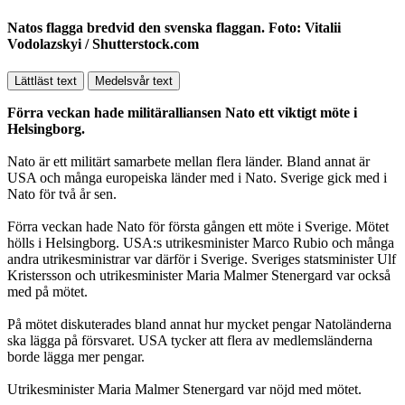
Natos flagga bredvid den svenska flaggan. Foto: Vitalii
Vodolazskyi / Shutterstock.com
Lättläst text
Medelsvår text
Förra veckan hade militäralliansen Nato ett viktigt möte i
Helsingborg.
Nato är ett militärt samarbete mellan flera länder. Bland annat är
USA och många europeiska länder med i Nato. Sverige gick med i
Nato för två år sen.
Förra veckan hade Nato för första gången ett möte i Sverige. Mötet
hölls i Helsingborg. USA:s utrikesminister Marco Rubio och många
andra utrikesministrar var därför i Sverige. Sveriges statsminister Ulf
Kristersson och utrikesminister Maria Malmer Stenergard var också
med på mötet.
På mötet diskuterades bland annat hur mycket pengar Natoländerna
ska lägga på försvaret. USA tycker att flera av medlemsländerna
borde lägga mer pengar.
Utrikesminister Maria Malmer Stenergard var nöjd med mötet.