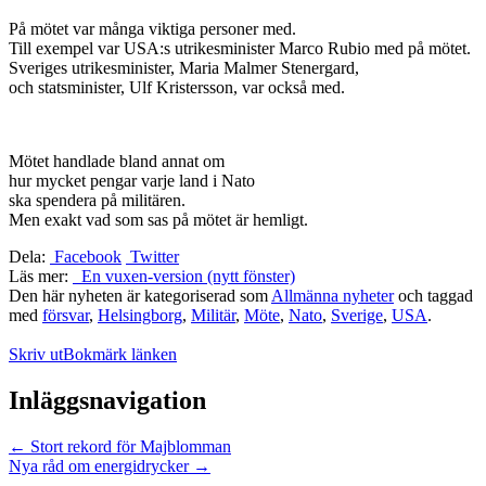
På mötet var många viktiga personer med.
Till exempel var USA:s utrikesminister Marco Rubio med på mötet.
Sveriges utrikesminister, Maria Malmer Stenergard,
och statsminister, Ulf Kristersson, var också med.
Mötet handlade bland annat om
hur mycket pengar varje land i Nato
ska spendera på militären.
Men exakt vad som sas på mötet är hemligt.
Dela:
Facebook
Twitter
Läs mer:
En vuxen-version (nytt fönster)
Den här nyheten är kategoriserad som
Allmänna nyheter
och taggad
med
försvar
,
Helsingborg
,
Militär
,
Möte
,
Nato
,
Sverige
,
USA
.
Skriv ut
Bokmärk länken
Inläggsnavigation
←
Stort rekord för Majblomman
Nya råd om energidrycker
→