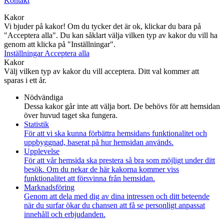
Kontakt
Kakor
Vi bjuder på kakor! Om du tycker det är ok, klickar du bara på
"Acceptera alla". Du kan såklart välja vilken typ av kakor du vill ha
genom att klicka på "Inställningar".
Inställningar
Acceptera alla
Kakor
Välj vilken typ av kakor du vill acceptera. Ditt val kommer att
sparas i ett år.
Nödvändiga
Dessa kakor går inte att välja bort. De behövs för att hemsidan
över huvud taget ska fungera.
Statistik
För att vi ska kunna förbättra hemsidans funktionalitet och
uppbyggnad, baserat på hur hemsidan används.
Upplevelse
För att vår hemsida ska prestera så bra som möjligt under ditt
besök. Om du nekar de här kakorna kommer viss
funktionalitet att försvinna från hemsidan.
Marknadsföring
Genom att dela med dig av dina intressen och ditt beteende
när du surfar ökar du chansen att få se personligt anpassat
innehåll och erbjudanden.