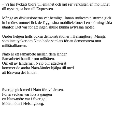
– Vi har lyckats bidra till enighet och jag ser verkligen en möjlighet
till nystart, sa hon till Expressen.
Många av diskussionerna var hemliga. Innan utrikesministrarna gick
in i mötesrummet fick de lägga sina mobiltelefoner i en störningslåda
utanför. Det var för att ingen skulle kunna avlyssna mötet.
Under helgen hölls också demonstrationer i Helsingborg. Många
som inte tycker om Nato hade samlats för att demonstrera mot
militäralliansen.
Nato är ett samarbete mellan flera länder.
Samarbetet handlar om militären.
Om ett av länderna i Nato blir attackerat
kommer de andra Nato-länder hjälpa till med
att försvara det landet.
Sverige gick med i Nato för två år sen.
Förra veckan var första gången
ett Nato-möte var i Sverige.
Mötet hölls i Helsingborg.