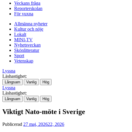
Veckans fråga
Reporterskolan
För vuxna
Allmänna nyheter
Kultur och nöje
Lokalt
MINI-TV
Nyhetsveckan
Skönlitteratur
Sport
Vetenskap
Lyssna
Läshastighet:
Långsam
Vanlig
Hög
Lyssna
Läshastighet:
Långsam
Vanlig
Hög
Viktigt Nato-möte i Sverige
Publicerad
27 maj, 2026
22, 2026