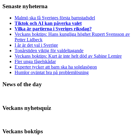
Senaste nyheterna
Malmö ska få Sveriges första barnstadsdel
Tiktok och AI kan påverka valet
Vilka är partierna i Sveriges riksdag?
Veckans boktips: Hans kungliga höghet Rupert Svensson av
Petter Lidbeck
I år är det val i Sverige
Tonårstiden viktig för valdeltagande
Veckans boktips: Kurt är inte helt död av Sabine Lemire
Fler unga fågelskådar
Experter tycker att barn ska ha solglasögon
Humlor oväntat bra på problemlösning
News of the day
Veckans nyhetsquiz
Veckans boktips