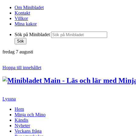
Om Minibladet
Kontakt
Villkor
Mina kakor
Sök på Minibladet
Sök
fredag 7 augusti
Hoppa till innehållet
Lyssna
Hem
Minja och Mino
Kändis
Nyheter
Veckans fråga