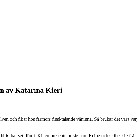
en av Katarina Kieri
i älven och fikar hos farmors finsktalande väninna. Så brukar det vara v
ldrig har sett förut. Killen presenterar sig som Reine och skiljer sig f