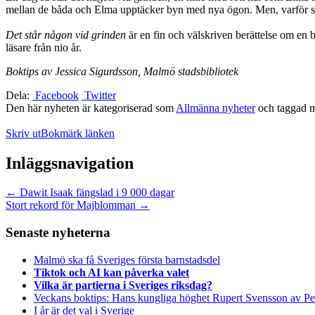
mellan de båda och Elma upptäcker byn med nya ögon. Men, varför sv
Det står någon vid grinden
är en fin och välskriven berättelse om e
läsare från nio år.
Boktips av Jessica Sigurdsson, Malmö stadsbibliotek
Dela:
Facebook
Twitter
Den här nyheten är kategoriserad som
Allmänna nyheter
och taggad 
Skriv ut
Bokmärk länken
Inläggsnavigation
←
Dawit Isaak fängslad i 9 000 dagar
Stort rekord för Majblomman
→
Senaste nyheterna
Malmö ska få Sveriges första barnstadsdel
Tiktok och AI kan påverka valet
Vilka är partierna i Sveriges riksdag?
Veckans boktips: Hans kungliga höghet Rupert Svensson av Pe
I år är det val i Sverige