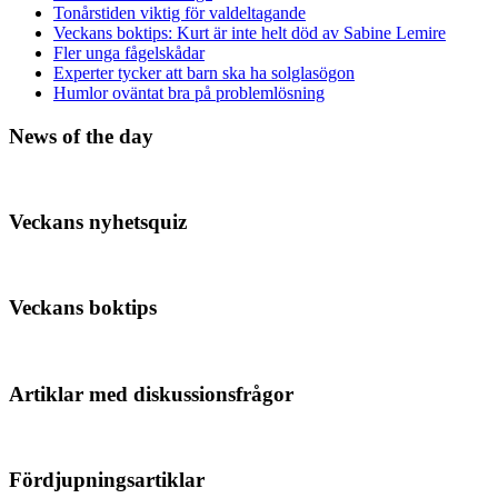
Tonårstiden viktig för valdeltagande
Veckans boktips: Kurt är inte helt död av Sabine Lemire
Fler unga fågelskådar
Experter tycker att barn ska ha solglasögon
Humlor oväntat bra på problemlösning
News of the day
Veckans nyhetsquiz
Veckans boktips
Artiklar med diskussionsfrågor
Fördjupningsartiklar