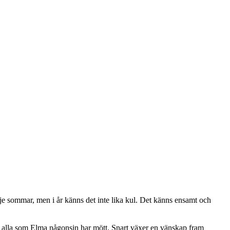
arje sommar, men i år känns det inte lika kul. Det känns ensamt och
rån alla som Elma någonsin har mött. Snart växer en vänskap fram