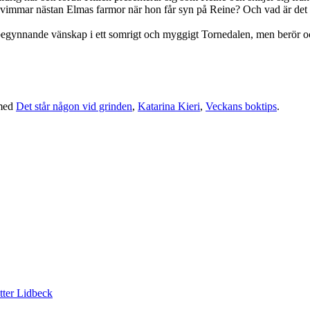
immar nästan Elmas farmor när hon får syn på Reine? Och vad är det f
n begynnande vänskap i ett somrigt och myggigt Tornedalen, men berör
med
Det står någon vid grinden
,
Katarina Kieri
,
Veckans boktips
.
tter Lidbeck