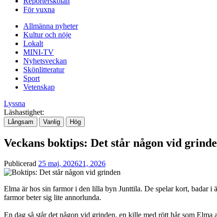
Reporterskolan
För vuxna
Allmänna nyheter
Kultur och nöje
Lokalt
MINI-TV
Nyhetsveckan
Skönlitteratur
Sport
Vetenskap
Lyssna
Läshastighet:
Långsam
Vanlig
Hög
Veckans boktips: Det står någon vid grind
Publicerad
25 maj, 2026
21, 2026
Elma är hos sin farmor i den lilla byn Junttila. De spelar kort, badar 
farmor beter sig lite annorlunda.
En dag så står det någon vid grinden, en kille med rött hår som Elma a