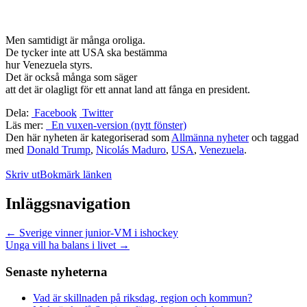
Men samtidigt är många oroliga.
De tycker inte att USA ska bestämma
hur Venezuela styrs.
Det är också många som säger
att det är olagligt för ett annat land att fånga en president.
Dela:
Facebook
Twitter
Läs mer:
En vuxen-version (nytt fönster)
Den här nyheten är kategoriserad som
Allmänna nyheter
och taggad
med
Donald Trump
,
Nicolás Maduro
,
USA
,
Venezuela
.
Skriv ut
Bokmärk länken
Inläggsnavigation
←
Sverige vinner junior-VM i ishockey
Unga vill ha balans i livet
→
Senaste nyheterna
Vad är skillnaden på riksdag, region och kommun?