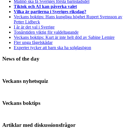
Malmö ska få Sveriges första barnstadsdel
Tiktok och AI kan påverka valet
Vilka är partierna i Sveriges riksdag?
Veckans boktips: Hans kungliga höghet Rupert Svensson av
Petter Lidbeck
I år är det val i Sverige
Tonårstiden viktig för valdeltagande
Veckans boktips: Kurt är inte helt död av Sabine Lemire
Fler unga fågelskådar
Experter tycker att barn ska ha solglasögon
News of the day
Veckans nyhetsquiz
Veckans boktips
Artiklar med diskussionsfrågor