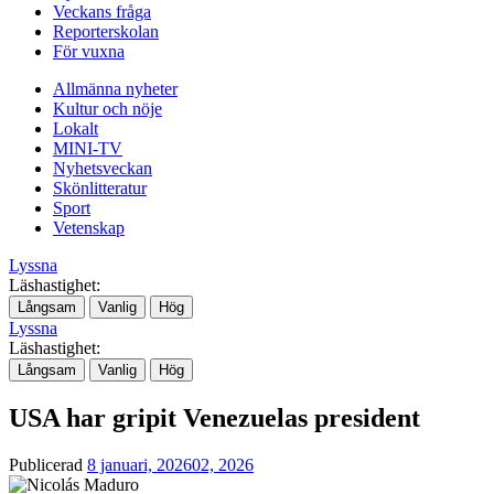
Veckans fråga
Reporterskolan
För vuxna
Allmänna nyheter
Kultur och nöje
Lokalt
MINI-TV
Nyhetsveckan
Skönlitteratur
Sport
Vetenskap
Lyssna
Läshastighet:
Långsam
Vanlig
Hög
Lyssna
Läshastighet:
Långsam
Vanlig
Hög
USA har gripit Venezuelas president
Publicerad
8 januari, 2026
02, 2026