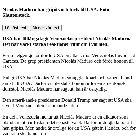
Nicolás Maduro har gripits och förts till USA. Foto:
Shutterstock.
Lättläst text
Medelsvår text
USA har tillfångatagit Venezuelas president Nicolás Maduro.
Det har väckt starka reaktioner runt om i världen.
Förra helgen genomförde USA en attack mot Venezuelas huvudstad
Caracas. De grep presidenten Nicolás Maduro och förde honom till
USA.
Enligt USA har Nicolás Maduro smugglat knark och vapen, bland
annat till USA. Därför vill de ställa honom inför en amerikansk
domstol. Nicolás Maduro har sagt att han är oskyldig.
Den amerikanske presidenten Donald Trump har sagt att USA ska
styra i Venezuela den kommande tiden.
En del i Venezuela menar att Nicolás Maduro är en diktator som
bland annat har fuskat i det senaste valet. Därför är de glada för att
han gripits. Men andra är oroliga för att USA gått in i landet, och för
vad som ska hända nu.