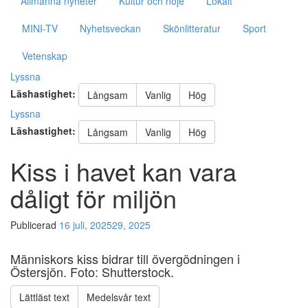
Allmänna nyheter
Kultur och nöje
Lokalt
MINI-TV
Nyhetsveckan
Skönlitteratur
Sport
Vetenskap
Nödvändiga
Lyssna
Dessa kakor
går inte att
Läshastighet:
Långsam
Vanlig
Hög
välja bort. De
Lyssna
behövs för
Läshastighet:
att hemsidan
Långsam
Vanlig
Hög
över huvud
taget ska
Kiss i havet kan vara
fungera.
dåligt för miljön
Statistik
Publicerad
16 juli, 2025
29, 2025
För att vi
ska kunna
Människors kiss bidrar till övergödningen i
förbättra
Östersjön. Foto: Shutterstock.
hemsidans
funktionalitet
Lättläst text
Medelsvår text
och