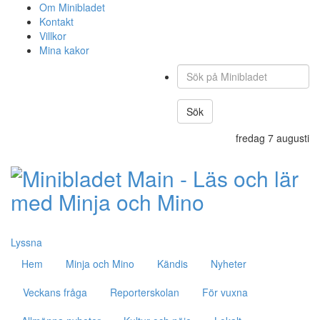
Om Minibladet
Kontakt
Villkor
Mina kakor
Sök
på
Minibladet
Sök
fredag 7 augusti
Hoppa
till
innehållet
Lyssna
Hem
Minja och Mino
Kändis
Nyheter
Veckans fråga
Reporterskolan
För vuxna