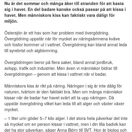
Nu är det sommar och många åker till stranden för att kasta
uppbyggnad,
sig i havet. En del badare kanske också passar på att kissa i
baserat på
havet. Men människors kiss kan faktiskt vara dåligt för
hur
miljön.
hemsidan
används.
Östersjön är ett hav som har problem med övergödning.
Övergödning uppstår när för mycket av näringsämnena kväve
och fosfor kommer ut i vattnet. Övergödning kan bland annat leda
Upplevelse
till syrebrist och algblomning.
För att vår
hemsida ska
Övergödningen beror på flera saker, bland annat jordbruk,
prestera så
avlopp, trafik och industrier. Men även vi människor bidrar till
bra som
övergödningen – genom att kissa i vattnet när vi badar.
möjligt under
ditt besök.
Människors kiss är rikt på näring. Näringen i sig är inte dålig för
Om du nekar
naturen, tvärtom är den faktiskt bra. Men om många människor
de här
kissar när de badar har havet svårt att ta upp näringen. Då
kakorna
uppstår övergödning vilket kan leda till att alger och växter växer
kommer viss
mycket.
funktionalitet
– 1 liter urin göder 5–7 kilo alger. I det stora hela påverkar det inte
att försvinna
så mycket om en person kissar i vattnet, men i din lilla badvik kan
från
det ha stor påverkan, säger Anna Björn till SVT. Hon är biolog och
hemsidan.