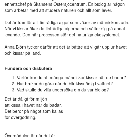
enhetschef på Skansens Östersjöcentrum. En biolog är någon
som arbetar med att studera naturen och allt som lever.
Marknadsföring
Det är framför allt fintrådiga alger som växer av människors urin.
Genom att dela
När vi kissar ökar de fintrådiga algerna och sätter sig på annat
med dig av dina
levande. Den här processen stör det naturliga ekosystemet.
intressen och ditt
beteende när du
Anna Björn tycker därför att det är bättre att vi går upp ur havet
surfar ökar du
och kissar på land.
chansen att få se
personligt
anpassat innehåll
Fundera och diskutera
och erbjudanden.
Varför tror du att många människor kissar när de badar?
Hur brukar du göra när du blir kissnödig i vattnet?
Vad skulle du vilja undersöka om du var biolog?
Det är dåligt för miljön
att kissa i havet när du badar.
Det beror på något som kallas
för övergödning.
Övergödning är när det är