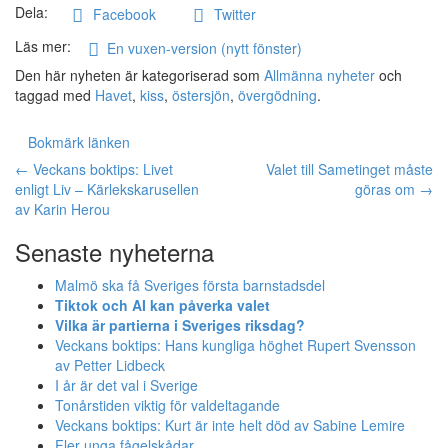
Dela:
Facebook
Twitter
Läs mer:
En vuxen-version (nytt fönster)
Den här nyheten är kategoriserad som
Allmänna nyheter
och
taggad med
Havet
,
kiss
,
östersjön
,
övergödning
.
Bokmärk länken
Inläggsnavigation
←
Veckans boktips: Livet
Valet till Sametinget måste
enligt Liv – Kärlekskarusellen
göras om
→
av Karin Herou
Senaste nyheterna
Malmö ska få Sveriges första barnstadsdel
Tiktok och AI kan påverka valet
Vilka är partierna i Sveriges riksdag?
Veckans boktips: Hans kungliga höghet Rupert Svensson
av Petter Lidbeck
I år är det val i Sverige
Tonårstiden viktig för valdeltagande
Veckans boktips: Kurt är inte helt död av Sabine Lemire
Fler unga fågelskådar