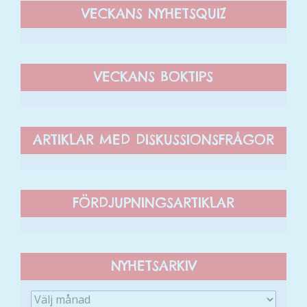
VECKANS NYHETSQUIZ
VECKANS BOKTIPS
ARTIKLAR MED DISKUSSIONSFRÅGOR
FÖRDJUPNINGSARTIKLAR
NYHETSARKIV