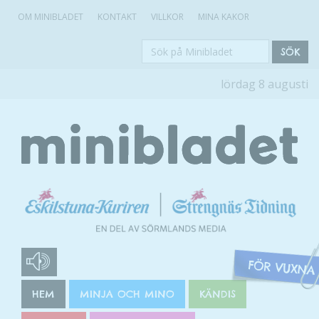
OM MINIBLADET
KONTAKT
VILLKOR
MINA KAKOR
Sök
SÖK
på
lördag 8 augusti
Minibladet
HEM
MINJA OCH MINO
KÄNDIS