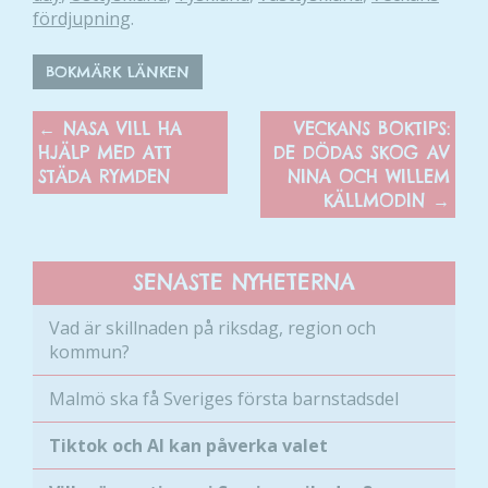
fördjupning
.
Marknadsföring
BOKMÄRK LÄNKEN
Genom att dela
med dig av dina
←
NASA VILL HA
VECKANS BOKTIPS:
intressen och ditt
HJÄLP MED ATT
DE DÖDAS SKOG AV
beteende när du
STÄDA RYMDEN
NINA OCH WILLEM
surfar ökar du
KÄLLMODIN
→
chansen att få se
personligt
anpassat innehåll
SENASTE NYHETERNA
och erbjudanden.
Vad är skillnaden på riksdag, region och
kommun?
Malmö ska få Sveriges första barnstadsdel
Tiktok och AI kan påverka valet