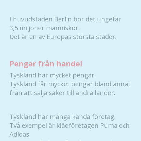
Nödvändiga
I huvudstaden Berlin bor det ungefär
Dessa kakor
3,5 miljoner människor.
går inte att
välja bort. De
Det är en av Europas största städer.
behövs för
att hemsidan
över huvud
Pengar från handel
taget ska
fungera.
Tyskland har mycket pengar.
Tyskland får mycket pengar bland annat
Statistik
från att sälja saker till andra länder.
För att vi ska
kunna
förbättra
Tyskland har många kända företag.
hemsidans
Två exempel är klädföretagen Puma och
funktionalitet
och
Adidas
uppbyggnad,