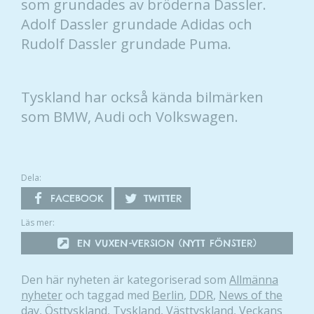
som grundades av bröderna Dassler.
baserat på
Adolf Dassler grundade Adidas och
hur hemsidan
Rudolf Dassler grundade Puma.
används.
Upplevelse
Tyskland har också kända bilmärken
För att vår
som BMW, Audi och Volkswagen.
hemsida ska
prestera så
bra som
möjligt
Dela:
under ditt
FACEBOOK
TWITTER
besök. Om
du nekar de
Läs mer:
här kakorna
EN VUXEN-VERSION (NYTT FÖNSTER)
kommer viss
funktionalitet
att försvinna
Den här nyheten är kategoriserad som
Allmänna
från
nyheter
och taggad med
Berlin
,
DDR
,
News of the
hemsidan.
day
,
Östtyskland
,
Tyskland
,
Västtyskland
,
Veckans