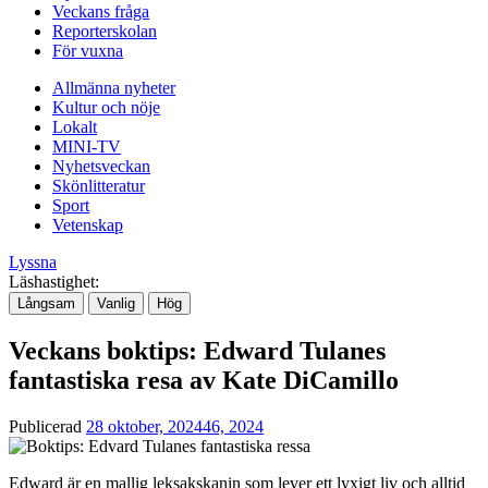
Veckans fråga
Reporterskolan
För vuxna
Allmänna nyheter
Kultur och nöje
Lokalt
MINI-TV
Nyhetsveckan
Skönlitteratur
Sport
Vetenskap
Lyssna
Läshastighet:
Långsam
Vanlig
Hög
Veckans boktips: Edward Tulanes
fantastiska resa av Kate DiCamillo
Publicerad
28 oktober, 2024
46, 2024
Edward är en mallig leksakskanin som lever ett lyxigt liv och alltid