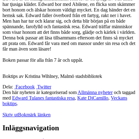
har tjusiga kläder. Edward bor med Abilene, en flicka som skämmer
bort honom och älskar honom väldigt mycket. En dag händer det en
hemsk sak. Edward faller överbord från ett fartyg, rakt ner i havet.
Men han har tur och klarar sig, och detta blir början på en både
spännande, farofylld och fantastisk resa. Edward träffar människor
som visar honom att det finns både sorg, glädje och kärlek i världen.
Denna bok passar att läsa tillsammans eftersom det finns så mycket
att prata om. Edward får vara med om massor under sin resa och det
får man även som läsare!
Boken passar för alla från 7 år och uppåt.
Boktips av Kristina Wihlney, Malmö stadsbibliotek
Dela:
Facebook
Twitter
Den här nyheten är kategoriserad som
Allmänna nyheter
och taggad
med
Edward Tulanes fantastiska resa
,
Kate DiCamillo
,
Veckans
boktips
.
Skriv ut
Bokmärk länken
Inläggsnavigation