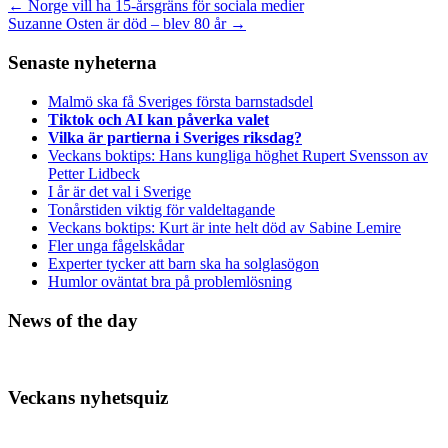
←
Norge vill ha 15-årsgräns för sociala medier
Suzanne Osten är död – blev 80 år
→
Senaste nyheterna
Malmö ska få Sveriges första barnstadsdel
Tiktok och AI kan påverka valet
Vilka är partierna i Sveriges riksdag?
Veckans boktips: Hans kungliga höghet Rupert Svensson av
Petter Lidbeck
I år är det val i Sverige
Tonårstiden viktig för valdeltagande
Veckans boktips: Kurt är inte helt död av Sabine Lemire
Fler unga fågelskådar
Experter tycker att barn ska ha solglasögon
Humlor oväntat bra på problemlösning
News of the day
Veckans nyhetsquiz