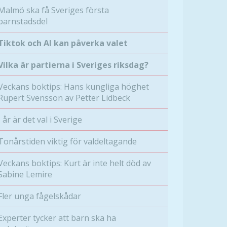
Malmö ska få Sveriges första
barnstadsdel
Tiktok och AI kan påverka valet
Vilka är partierna i Sveriges riksdag?
Veckans boktips: Hans kungliga höghet
Rupert Svensson av Petter Lidbeck
I år är det val i Sverige
Tonårstiden viktig för valdeltagande
Veckans boktips: Kurt är inte helt död av
Sabine Lemire
Fler unga fågelskådar
Experter tycker att barn ska ha