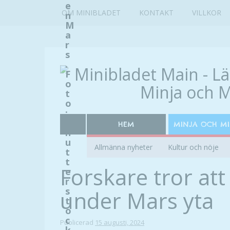
e
OM MINIBLADET
KONTAKT
VILLKOR
n
M
a
r
s
.
F
o
t
o
:
S
HEM
MINJA OCH M
h
u
Allmänna nyheter
Kultur och nöje
t
t
Forskare tror att
e
r
s
under Mars yta
t
o
c
Publicerad
15 augusti, 2024