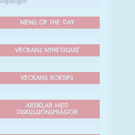
solglasögon
NEWS OF THE DAY
VECKANS NYHETSQUIZ
VECKANS BOKTIPS
ARTIKLAR MED
DISKUSSIONSFRÅGOR