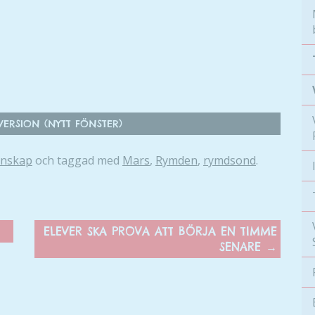
ERSION (NYTT FÖNSTER)
enskap
och taggad med
Mars
,
Rymden
,
rymdsond
.
ELEVER SKA PROVA ATT BÖRJA EN TIMME
SENARE
→