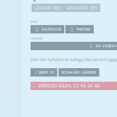
k
.
LÄTTLÄST TEXT
MEDELSVÅR TEXT
Dela:
FACEBOOK
TWITTER
Läs mer:
EN VUXEN-V
Den här nyheten är kategoriserad som
Vet
SKRIV UT
BOKMÄRK LÄNKEN
←
SVERIGES BÄSTA OS PÅ 24 ÅR