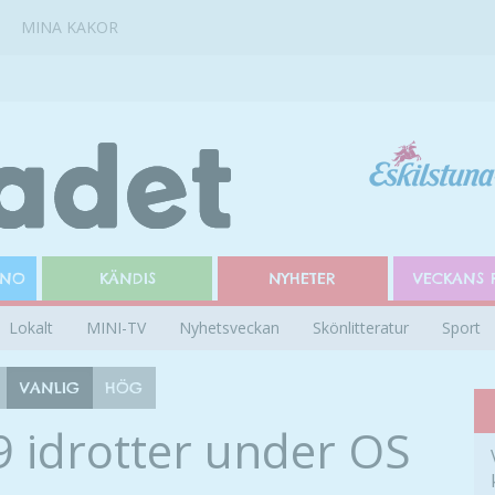
MINA KAKOR
INO
KÄNDIS
NYHETER
VECKANS 
Lokalt
MINI-TV
Nyhetsveckan
Skönlitteratur
Sport
VANLIG
HÖG
19 idrotter under OS