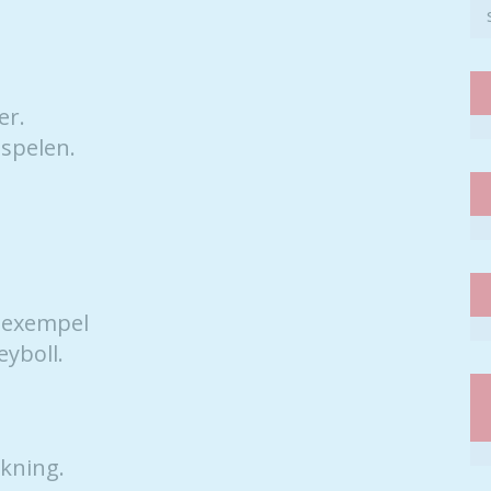
er.
 spelen.
 exempel
eyboll.
åkning.