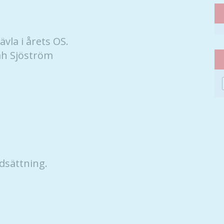
vla i årets OS.
ah Sjöström
Nödvändiga
dsättning.
Dessa kakor
går inte att
välja bort. De
behövs för
att hemsidan
över huvud