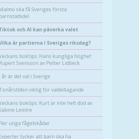
Malmö ska få Sveriges första
barnstadsdel
Tiktok och AI kan påverka valet
Vilka är partierna i Sveriges riksdag?
Veckans boktips: Hans kungliga höghet
Rupert Svensson av Petter Lidbeck
I år är det val i Sverige
Tonårstiden viktig för valdeltagande
Veckans boktips: Kurt är inte helt död av
Sabine Lemire
Fler unga fågelskådar
Experter tycker att barn ska ha