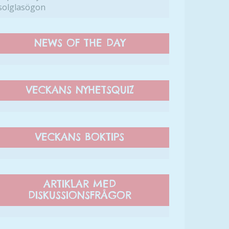
solglasögon
NEWS OF THE DAY
VECKANS NYHETSQUIZ
VECKANS BOKTIPS
ARTIKLAR MED
DISKUSSIONSFRÅGOR