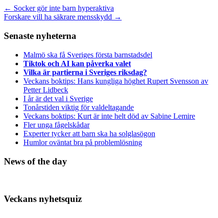
←
Socker gör inte barn hyperaktiva
Forskare vill ha säkrare mensskydd
→
Senaste nyheterna
Malmö ska få Sveriges första barnstadsdel
Tiktok och AI kan påverka valet
Vilka är partierna i Sveriges riksdag?
Veckans boktips: Hans kungliga höghet Rupert Svensson av
Petter Lidbeck
I år är det val i Sverige
Tonårstiden viktig för valdeltagande
Veckans boktips: Kurt är inte helt död av Sabine Lemire
Fler unga fågelskådar
Experter tycker att barn ska ha solglasögon
Humlor oväntat bra på problemlösning
News of the day
Veckans nyhetsquiz