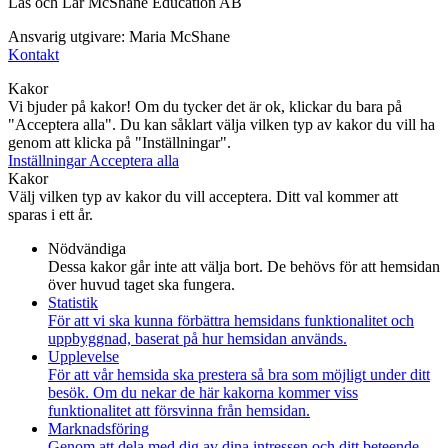
Läs och Lär McShane Education AB
Ansvarig utgivare: Maria McShane
Kontakt
Kakor
Vi bjuder på kakor! Om du tycker det är ok, klickar du bara på
"Acceptera alla". Du kan såklart välja vilken typ av kakor du vill ha
genom att klicka på "Inställningar".
Inställningar
Acceptera alla
Kakor
Välj vilken typ av kakor du vill acceptera. Ditt val kommer att
sparas i ett år.
Nödvändiga
Dessa kakor går inte att välja bort. De behövs för att hemsidan
över huvud taget ska fungera.
Statistik
För att vi ska kunna förbättra hemsidans funktionalitet och
uppbyggnad, baserat på hur hemsidan används.
Upplevelse
För att vår hemsida ska prestera så bra som möjligt under ditt
besök. Om du nekar de här kakorna kommer viss
funktionalitet att försvinna från hemsidan.
Marknadsföring
Genom att dela med dig av dina intressen och ditt beteende