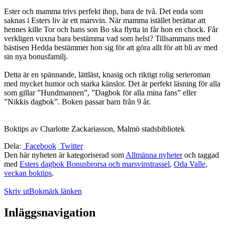
Ester och mamma trivs perfekt ihop, bara de två. Det enda som
saknas i Esters liv är ett marsvin. När mamma istället berättar att
hennes kille Tor och hans son Bo ska flytta in får hon en chock. Får
verkligen vuxna bara bestämma vad som helst? Tillsammans med
bästisen Hedda bestämmer hon sig för att göra allt för att bli av med
sin nya bonusfamilj.
Detta är en spännande, lättläst, knasig och riktigt rolig serieroman
med mycket humor och starka känslor. Det är perfekt läsning för alla
som gillar ”Hundmannen”, ”Dagbok för alla mina fans” eller
”Nikkis dagbok”. Boken passar barn från 9 år.
Boktips av Charlotte Zackariasson, Malmö stadsbibliotek
Dela:
Facebook
Twitter
Den här nyheten är kategoriserad som
Allmänna nyheter
och taggad
med
Esters dagbok Bonusbrorsa och marsvinstrassel
,
Oda Valle
,
veckan boktips
.
Skriv ut
Bokmärk länken
Inläggsnavigation