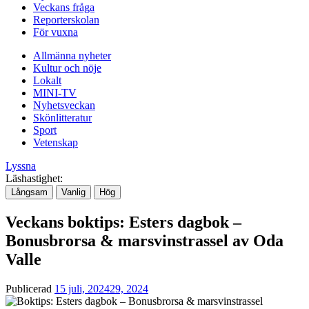
Veckans fråga
Reporterskolan
För vuxna
Allmänna nyheter
Kultur och nöje
Lokalt
MINI-TV
Nyhetsveckan
Skönlitteratur
Sport
Vetenskap
Lyssna
Läshastighet:
Långsam
Vanlig
Hög
Veckans boktips: Esters dagbok –
Bonusbrorsa & marsvinstrassel av Oda
Valle
Publicerad
15 juli, 2024
29, 2024