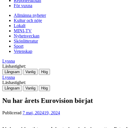
Reporterskolan
För vuxna
Allmänna nyheter
Kultur och nöje
Lokalt
MINI-TV
Nyhetsveckan
Skönlitteratur
Sport
Vetenskap
Lyssna
Läshastighet:
Långsam
Vanlig
Hög
Lyssna
Läshastighet:
Långsam
Vanlig
Hög
Nu har årets Eurovision börjat
Publicerad
7 maj, 2024
19, 2024