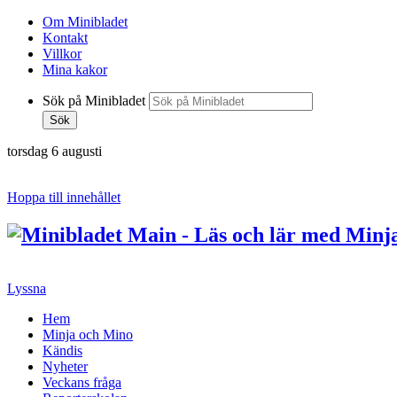
Om Minibladet
Kontakt
Villkor
Mina kakor
Sök på Minibladet
Sök
torsdag 6 augusti
Hoppa till innehållet
Lyssna
Hem
Minja och Mino
Kändis
Nyheter
Veckans fråga