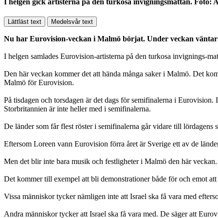
I helgen gick artisterna på den turkosa invigningsmattan. Foto
Lättläst text
Medelsvår text
Nu har Eurovision-veckan i Malmö börjat. Under veckan väntar 
I helgen samlades Eurovision-artisterna på den turkosa invignings-matt
Den här veckan kommer det att hända många saker i Malmö. Det komm
Malmö för Eurovision.
På tisdagen och torsdagen är det dags för semifinalerna i Eurovision.
Storbritannien är inte heller med i semifinalerna.
De länder som får flest röster i semifinalerna går vidare till lördagens 
Eftersom Loreen vann Eurovision förra året är Sverige ett av de länder
Men det blir inte bara musik och festligheter i Malmö den här veckan. F
Det kommer till exempel att bli demonstrationer både för och emot att
Vissa människor tycker nämligen inte att Israel ska få vara med efte
Andra människor tycker att Israel ska få vara med. De säger att Eurovis