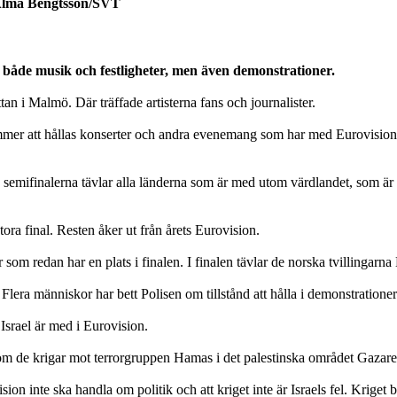
: Alma Bengtsson/SVT
både musik och festligheter, men även demonstrationer.
an i Malmö. Där träffade artisterna fans och journalister.
er att hållas konserter och andra evenemang som har med Eurovision 
 I semifinalerna tävlar alla länderna som är med utom värdlandet, som ä
stora final. Resten åker ut från årets Eurovision.
 som redan har en plats i finalen. I finalen tävlar de norska tvillingar
lera människor har bett Polisen om tillstånd att hålla i demonstrationer
 Israel är med i Eurovision.
rsom de krigar mot terrorgruppen Hamas i det palestinska området Gazar
ion inte ska handla om politik och att kriget inte är Israels fel. Krige