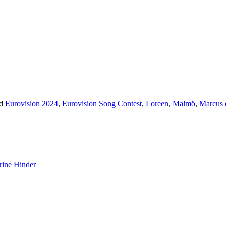
ed
Eurovision 2024
,
Eurovision Song Contest
,
Loreen
,
Malmö
,
Marcus 
rine Hinder