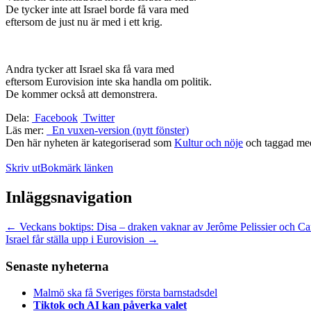
De tycker inte att Israel borde få vara med
eftersom de just nu är med i ett krig.
Andra tycker att Israel ska få vara med
eftersom Eurovision inte ska handla om politik.
De kommer också att demonstrera.
Dela:
Facebook
Twitter
Läs mer:
En vuxen-version (nytt fönster)
Den här nyheten är kategoriserad som
Kultur och nöje
och taggad m
Skriv ut
Bokmärk länken
Inläggsnavigation
←
Veckans boktips: Disa – draken vaknar av Jerôme Pelissier och Ca
Israel får ställa upp i Eurovision
→
Senaste nyheterna
Malmö ska få Sveriges första barnstadsdel
Tiktok och AI kan påverka valet