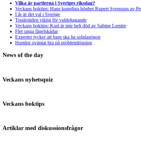
Vilka är partierna i Sveriges riksdag?
Veckans boktips: Hans kungliga höghet Rupert Svensson av Pe
I år är det val i Sverige
Tonårstiden viktig för valdeltagande
Veckans boktips: Kurt är inte helt död av Sabine Lemire
Fler unga fågelskådar
Experter tycker att barn ska ha solglasögon
Humlor oväntat bra på problemlösning
News of the day
Veckans nyhetsquiz
Veckans boktips
Artiklar med diskussionsfrågor