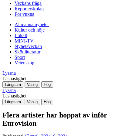
Veckans fråga
Reporterskolan
För vuxna
Allmänna nyheter
Kultur och nöje
Lokalt
MINI-TV
Nyhetsveckan
Skönlitteratur
Sport
Vetenskap
Lyssna
Läshastighet:
Långsam
Vanlig
Hög
Lyssna
Läshastighet:
Långsam
Vanlig
Hög
Flera artister har hoppat av inför
Eurovision