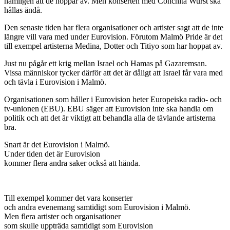
nämligen att de hoppar av. Men konserten med Conchita Wurst ska
hållas ändå.
Den senaste tiden har flera organisationer och artister sagt att de inte
längre vill vara med under Eurovision. Förutom Malmö Pride är det
till exempel artisterna Medina, Dotter och Titiyo som har hoppat av.
Just nu pågår ett krig mellan Israel och Hamas på Gazaremsan.
Vissa människor tycker därför att det är dåligt att Israel får vara med
och tävla i Eurovision i Malmö.
Organisationen som håller i Eurovision heter Europeiska radio- och
tv-unionen (EBU). EBU säger att Eurovision inte ska handla om
politik och att det är viktigt att behandla alla de tävlande artisterna
bra.
Snart är det Eurovision i Malmö.
Under tiden det är Eurovision
kommer flera andra saker också att hända.
Till exempel kommer det vara konserter
och andra evenemang samtidigt som Eurovision i Malmö.
Men flera artister och organisationer
som skulle uppträda samtidigt som Eurovision