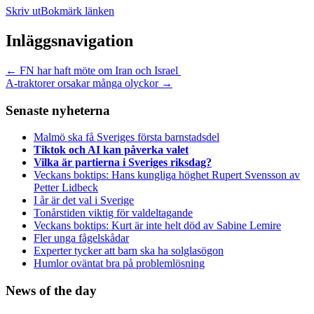
Skriv ut
Bokmärk länken
Inläggsnavigation
←
FN har haft möte om Iran och Israel
A-traktorer orsakar många olyckor
→
Senaste nyheterna
Malmö ska få Sveriges första barnstadsdel
Tiktok och AI kan påverka valet
Vilka är partierna i Sveriges riksdag?
Veckans boktips: Hans kungliga höghet Rupert Svensson av
Petter Lidbeck
I år är det val i Sverige
Tonårstiden viktig för valdeltagande
Veckans boktips: Kurt är inte helt död av Sabine Lemire
Fler unga fågelskådar
Experter tycker att barn ska ha solglasögon
Humlor oväntat bra på problemlösning
News of the day