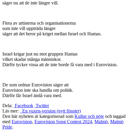
säger nu att de inte längre vill.
Flera av artisterna och organisationerna
som inte vill uppträda längre
säger att det beror på kriget mellan Israel och Hamas.
Israel krigar just nu mot gruppen Hamas
vilket skadar många människor.
Därför tycker vissa att de inte borde få vara med i Eurovision.
De som ordnar Eurovision säger att
Eurovision inte ska handla om politik.
Därför får Israel ändå vara med.
Dela:
Facebook
Twitter
Läs mer:
En vuxen-version (nytt fönster)
Den här nyheten är kategoriserad som
Kultur och nöje
och taggad
med
Eurovision
,
Eurovision Song Contest 2024
,
Malmö
,
Malmö
Pride
.