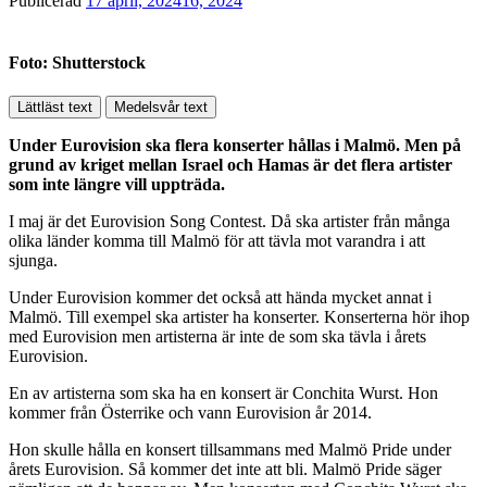
Publicerad
17 april, 2024
16, 2024
Foto: Shutterstock
Lättläst text
Medelsvår text
Under Eurovision ska flera konserter hållas i Malmö. Men på
grund av kriget mellan Israel och Hamas är det flera artister
som inte längre vill uppträda.
I maj är det Eurovision Song Contest. Då ska artister från många
olika länder komma till Malmö för att tävla mot varandra i att
sjunga.
Under Eurovision kommer det också att hända mycket annat i
Malmö. Till exempel ska artister ha konserter. Konserterna hör ihop
med Eurovision men artisterna är inte de som ska tävla i årets
Eurovision.
En av artisterna som ska ha en konsert är Conchita Wurst. Hon
kommer från Österrike och vann Eurovision år 2014.
Hon skulle hålla en konsert tillsammans med Malmö Pride under
årets Eurovision. Så kommer det inte att bli. Malmö Pride säger