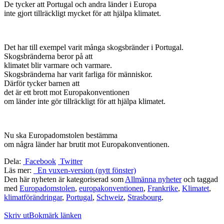
De tycker att Portugal och andra länder i Europa
inte gjort tillräckligt mycket för att hjälpa klimatet.
Det har till exempel varit många skogsbränder i Portugal.
Skogsbränderna beror på att
klimatet blir varmare och varmare.
Skogsbränderna har varit farliga för människor.
Därför tycker barnen att
det är ett brott mot Europakonventionen
om länder inte gör tillräckligt för att hjälpa klimatet.
Nu ska Europadomstolen bestämma
om några länder har brutit mot Europakonventionen.
Dela:
Facebook
Twitter
Läs mer:
En vuxen-version (nytt fönster)
Den här nyheten är kategoriserad som
Allmänna nyheter
och taggad
med
Europadomstolen
,
europakonventionen
,
Frankrike
,
Klimatet
,
klimatförändringar
,
Portugal
,
Schweiz
,
Strasbourg
.
Skriv ut
Bokmärk länken