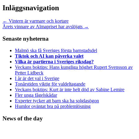
Inläggsnavigation
←
Vintern är varmare och kortare
Årets vinnare av Almapriset har avslöjats
→
Senaste nyheterna
Malmö ska få Sveriges första barnstadsdel
Tiktok och AI kan påverka valet
Vilka är partierna i Sveriges riksdag?
Veckans boktips: Hans kungliga höghet Rupert Svensson av
Petter Lidbeck
I år är det val i Sverige
Tonårstiden viktig för valdeltagande
Veckans boktips: Kurt är inte helt död av Sabine Lemire
Fler unga fågelskådar
Experter tycker att barn ska ha solglasögon
Humlor oväntat bra på problemlösning
News of the day