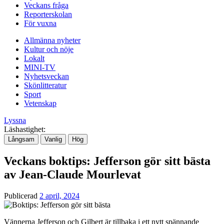
Veckans fråga
Reporterskolan
För vuxna
Allmänna nyheter
Kultur och nöje
Lokalt
MINI-TV
Nyhetsveckan
Skönlitteratur
Sport
Vetenskap
Lyssna
Läshastighet:
Långsam
Vanlig
Hög
Veckans boktips: Jefferson gör sitt bästa
av Jean-Claude Mourlevat
Publicerad
2 april, 2024
Vännerna Jefferson och Gilbert är tillbaka i ett nytt spännande