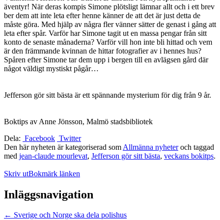
äventyr! När deras kompis Simone plötsligt lämnar allt och i ett brev
ber dem att inte leta efter henne känner de att det är just detta de
måste göra. Med hjälp av några fler vänner sätter de genast i gång att
leta efter spår. Varför har Simone tagit ut en massa pengar från sitt
konto de senaste månaderna? Varför vill hon inte bli hittad och vem
är den främmande kvinnan de hittar fotografier av i hennes hus?
Spåren efter Simone tar dem upp i bergen till en avlägsen gård där
något väldigt mystiskt pågår…
Jefferson gör sitt bästa är ett spännande mysterium för dig från 9 år.
Boktips av Anne Jönsson, Malmö stadsbibliotek
Dela:
Facebook
Twitter
Den här nyheten är kategoriserad som
Allmänna nyheter
och taggad
med
jean-claude mourlevat
,
Jefferson gör sitt bästa
,
veckans bokitps
.
Skriv ut
Bokmärk länken
Inläggsnavigation
←
Sverige och Norge ska dela polishus