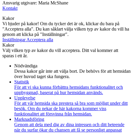
Ansvarig utgivare: Maria McShane
Kontakt
Kakor
Vi bjuder på kakor! Om du tycker det är ok, klickar du bara på
"Acceptera alla". Du kan såklart välja vilken typ av kakor du vill ha
genom att klicka på "Inställningar".
Inställningar
Acceptera alla
Kakor
Välj vilken typ av kakor du vill acceptera. Ditt val kommer att
sparas i ett år.
Nödvändiga
Dessa kakor går inte att välja bort. De behövs för att hemsidan
över huvud taget ska fungera.
Statistik
För att vi ska kunna förbättra hemsidans funktionalitet och
uppbyggnad, baserat på hur hemsidan används.
Upplevelse
För att vår hemsida ska prestera så bra som möjligt under ditt
besök. Om du nekar de här kakorna kommer viss
funktionalitet att försvinna från hemsidan.
Marknadsföring
Genom att dela med dig av dina intressen och ditt beteende
när du surfar ökar du chansen att få se personligt anpassat