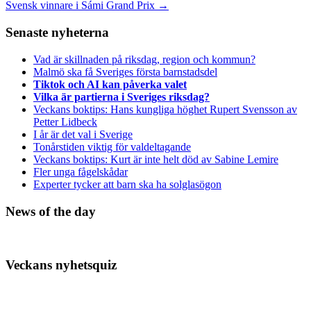
Svensk vinnare i Sámi Grand Prix
→
Senaste nyheterna
Vad är skillnaden på riksdag, region och kommun?
Malmö ska få Sveriges första barnstadsdel
Tiktok och AI kan påverka valet
Vilka är partierna i Sveriges riksdag?
Veckans boktips: Hans kungliga höghet Rupert Svensson av
Petter Lidbeck
I år är det val i Sverige
Tonårstiden viktig för valdeltagande
Veckans boktips: Kurt är inte helt död av Sabine Lemire
Fler unga fågelskådar
Experter tycker att barn ska ha solglasögon
News of the day
Veckans nyhetsquiz