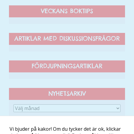
VECKANS BOKTIPS
Upplevelse
För att vår
hemsida ska
ARTIKLAR MED DISKUSSIONSFRÅGOR
prestera så
bra som
möjligt
under ditt
FÖRDJUPNINGSARTIKLAR
besök. Om
du nekar de
här kakorna
kommer viss
funktionalitet
NYHETSARKIV
att försvinna
från
hemsidan.
Vi bjuder på kakor! Om du tycker det är ok, klickar
Marknadsföring