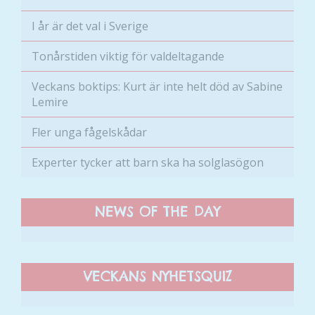
går inte att
I år är det val i Sverige
välja bort. De
behövs för
Tonårstiden viktig för valdeltagande
att hemsidan
över huvud
Veckans boktips: Kurt är inte helt död av Sabine
taget ska
Lemire
fungera.
Fler unga fågelskådar
Statistik
Experter tycker att barn ska ha solglasögon
För att vi ska
kunna
förbättra
NEWS OF THE DAY
hemsidans
funktionalitet
och
uppbyggnad,
VECKANS NYHETSQUIZ
baserat på
hur hemsidan
används.