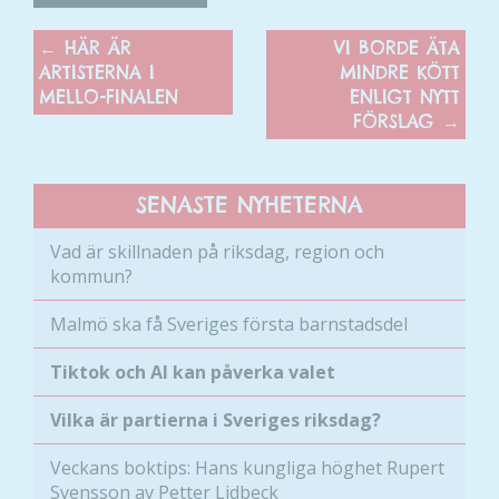
←
HÄR ÄR
VI BORDE ÄTA
ARTISTERNA I
MINDRE KÖTT
MELLO-FINALEN
ENLIGT NYTT
FÖRSLAG
→
SENASTE NYHETERNA
Vad är skillnaden på riksdag, region och
kommun?
Malmö ska få Sveriges första barnstadsdel
Tiktok och AI kan påverka valet
Vilka är partierna i Sveriges riksdag?
Veckans boktips: Hans kungliga höghet Rupert
Nödvändiga
Svensson av Petter Lidbeck
Dessa kakor