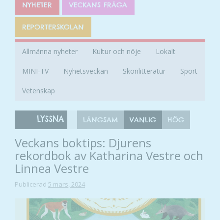
NYHETER
VECKANS FRÅGA
REPORTERSKOLAN
Allmänna nyheter
Kultur och nöje
Lokalt
MINI-TV
Nyhetsveckan
Skönlitteratur
Sport
Vetenskap
LYSSNA
LÅNGSAM
VANLIG
HÖG
Veckans boktips: Djurens
rekordbok av Katharina Vestre och
Linnea Vestre
Publicerad
5 mars, 2024