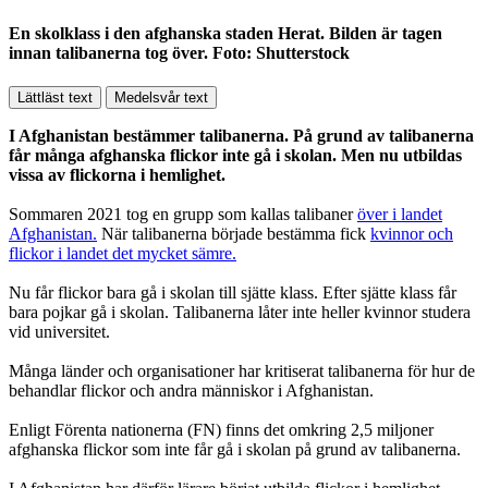
En skolklass i den afghanska staden Herat. Bilden är tagen
innan talibanerna tog över. Foto: Shutterstock
Lättläst text
Medelsvår text
I Afghanistan bestämmer talibanerna. På grund av talibanerna
får många afghanska flickor inte gå i skolan. Men nu utbildas
vissa av flickorna i hemlighet.
Sommaren 2021 tog en grupp som kallas talibaner
över i landet
Afghanistan.
När talibanerna började bestämma fick
kvinnor och
flickor i landet det mycket sämre.
Nu får flickor bara gå i skolan till sjätte klass. Efter sjätte klass får
bara pojkar gå i skolan. Talibanerna låter inte heller kvinnor studera
vid universitet.
Många länder och organisationer har kritiserat talibanerna för hur de
behandlar flickor och andra människor i Afghanistan.
Enligt Förenta nationerna (FN) finns det omkring 2,5 miljoner
afghanska flickor som inte får gå i skolan på grund av talibanerna.