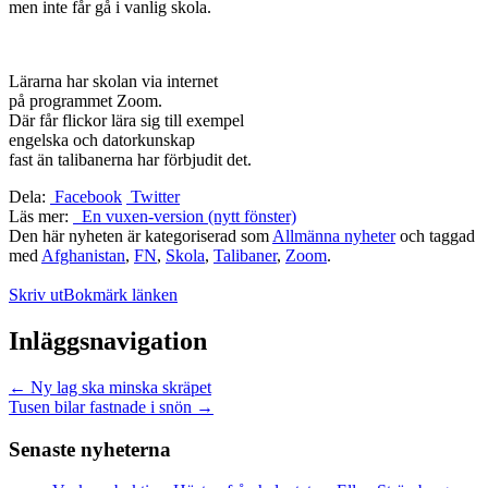
men inte får gå i vanlig skola.
Lärarna har skolan via internet
på programmet Zoom.
Där får flickor lära sig till exempel
engelska och datorkunskap
fast än talibanerna har förbjudit det.
Dela:
Facebook
Twitter
Läs mer:
En vuxen-version (nytt fönster)
Den här nyheten är kategoriserad som
Allmänna nyheter
och taggad
med
Afghanistan
,
FN
,
Skola
,
Talibaner
,
Zoom
.
Skriv ut
Bokmärk länken
Inläggsnavigation
←
Ny lag ska minska skräpet
Tusen bilar fastnade i snön
→
Senaste nyheterna