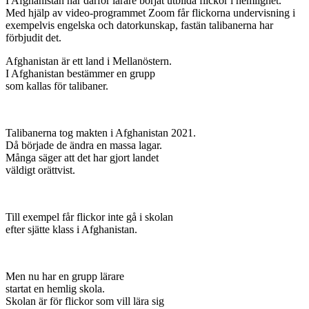
I Afghanistan har därför lärare börjat utbilda flickor i hemlighet.
Med hjälp av video-programmet Zoom får flickorna undervisning i
exempelvis engelska och datorkunskap, fastän talibanerna har
förbjudit det.
Afghanistan är ett land i Mellanöstern.
I Afghanistan bestämmer en grupp
som kallas för talibaner.
Talibanerna tog makten i Afghanistan 2021.
Då började de ändra en massa lagar.
Många säger att det har gjort landet
väldigt orättvist.
Till exempel får flickor inte gå i skolan
efter sjätte klass i Afghanistan.
Men nu har en grupp lärare
startat en hemlig skola.
Skolan är för flickor som vill lära sig