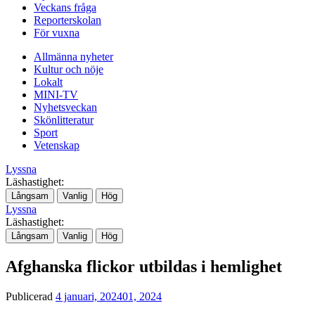
Veckans fråga
Reporterskolan
För vuxna
Allmänna nyheter
Kultur och nöje
Lokalt
MINI-TV
Nyhetsveckan
Skönlitteratur
Sport
Vetenskap
Lyssna
Läshastighet:
Långsam
Vanlig
Hög
Lyssna
Läshastighet:
Långsam
Vanlig
Hög
Afghanska flickor utbildas i hemlighet
Publicerad
4 januari, 2024
01, 2024