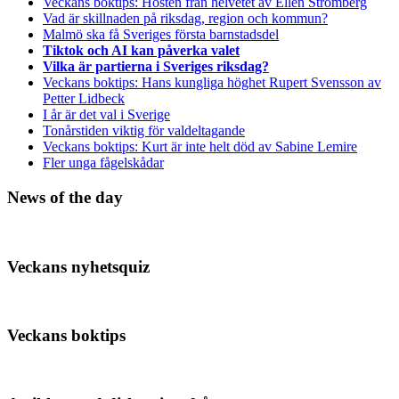
Veckans boktips: Hösten från helvetet av Ellen Strömberg
Vad är skillnaden på riksdag, region och kommun?
Malmö ska få Sveriges första barnstadsdel
Tiktok och AI kan påverka valet
Vilka är partierna i Sveriges riksdag?
Veckans boktips: Hans kungliga höghet Rupert Svensson av
Petter Lidbeck
I år är det val i Sverige
Tonårstiden viktig för valdeltagande
Veckans boktips: Kurt är inte helt död av Sabine Lemire
Fler unga fågelskådar
News of the day
Veckans nyhetsquiz
Veckans boktips