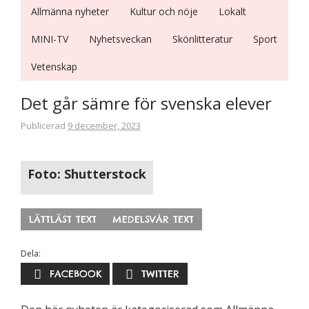
Allmänna nyheter
Kultur och nöje
Lokalt
MINI-TV
Nyhetsveckan
Skönlitteratur
Sport
Vetenskap
Nödvändiga
Det går sämre för svenska elever
Dessa kakor
går inte att
Publicerad
9 december, 2023
välja bort. De
behövs för
att hemsidan
Foto: Shutterstock
över huvud
taget ska
fungera.
LÄTTLÄST TEXT
MEDELSVÅR TEXT
Dela:
Statistik
För att vi ska
FACEBOOK
TWITTER
kunna
förbättra