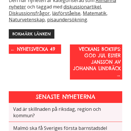
Den här nyheten är kategoriserad som
Allmänna
hemsidans
nyheter
och taggad med
diskussionartikel
,
funktionalitet
Diskussionsfrågor
,
läsförståelse
,
Matematik
,
och
Naturvetenskap
,
pisaundersökning
.
uppbyggnad,
baserat på
BOKMÄRK LÄNKEN
hur hemsidan
används.
←
NYHETSVECKA 49
VECKANS BOKTIPS:
GOD JUL ESTER
JANSSON AV
Upplevelse
JOHANNA LINDBÄCK
För att vår
→
hemsida ska
prestera så
bra som
möjligt
SENASTE NYHETERNA
under ditt
besök. Om
Vad är skillnaden på riksdag, region och
du nekar de
kommun?
här kakorna
kommer viss
Malmö ska få Sveriges första barnstadsdel