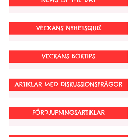
VECKANS NYHETSQUIZ
VECKANS BOKTIPS
ARTIKLAR MED DISKUSSIONSFRÅGOR
FÖRDJUPNINGSARTIKLAR