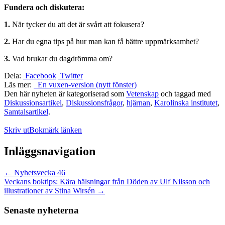
Fundera och diskutera:
1.
När tycker du att det är svårt att fokusera?
2.
Har du egna tips på hur man kan få bättre uppmärksamhet?
3.
Vad brukar du dagdrömma om?
Dela:
Facebook
Twitter
Läs mer:
En vuxen-version (nytt fönster)
Den här nyheten är kategoriserad som
Vetenskap
och taggad med
Diskussionsartikel
,
Diskussionsfrågor
,
hjärnan
,
Karolinska institutet
,
Samtalsartikel
.
Skriv ut
Bokmärk länken
Inläggsnavigation
←
Nyhetsvecka 46
Veckans boktips: Kära hälsningar från Döden av Ulf Nilsson och
illustrationer av Stina Wirsén
→
Senaste nyheterna