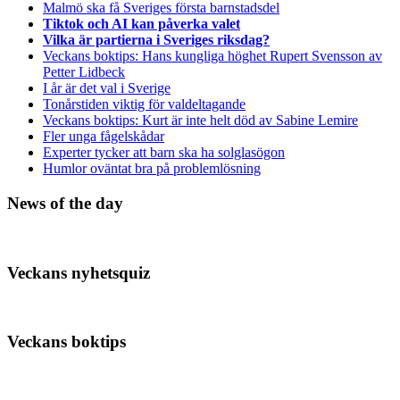
Malmö ska få Sveriges första barnstadsdel
Tiktok och AI kan påverka valet
Vilka är partierna i Sveriges riksdag?
Veckans boktips: Hans kungliga höghet Rupert Svensson av
Petter Lidbeck
I år är det val i Sverige
Tonårstiden viktig för valdeltagande
Veckans boktips: Kurt är inte helt död av Sabine Lemire
Fler unga fågelskådar
Experter tycker att barn ska ha solglasögon
Humlor oväntat bra på problemlösning
News of the day
Veckans nyhetsquiz
Veckans boktips