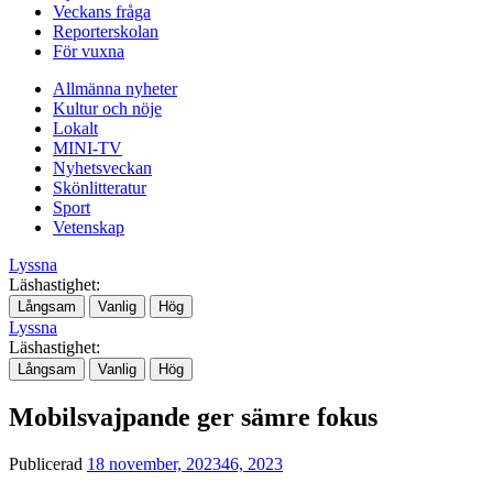
Veckans fråga
Reporterskolan
För vuxna
Allmänna nyheter
Kultur och nöje
Lokalt
MINI-TV
Nyhetsveckan
Skönlitteratur
Sport
Vetenskap
Lyssna
Läshastighet:
Långsam
Vanlig
Hög
Lyssna
Läshastighet:
Långsam
Vanlig
Hög
Mobilsvajpande ger sämre fokus
Publicerad
18 november, 2023
46, 2023