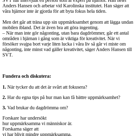
SVT har intervjuat en person som är expert på hjärnor. Han heter
Anders Hansen och arbetar vid Karolinska institutet. Han säger att
våra hjärnor inte är gjorda för att byta fokus hela tiden.
Men det går att träna upp sin uppmärksamhet genom att lägga undan
mobilen ibland. Det är även bra att göra ingenting.
– När man inte gör någonting, utan bara dagdrömmer, går ett antal
områden i hjärnan i gång som är viktiga för kreativitet. När vi
försöker svajpa bort varje liten lucka i våra liv så går vi miste om
någonting, inte minst vad gäller kreativitet, säger Anders Hansen till
SVT.
Fundera och diskutera:
1.
När tycker du att det är svårt att fokusera?
2.
Har du egna tips på hur man kan få bättre uppmärksamhet?
3.
Vad brukar du dagdrömma om?
Forskare har undersökt
hur uppmärksamma vi människor är.
Forskarna säger att
vi har blivit mindre uppmärksamma.