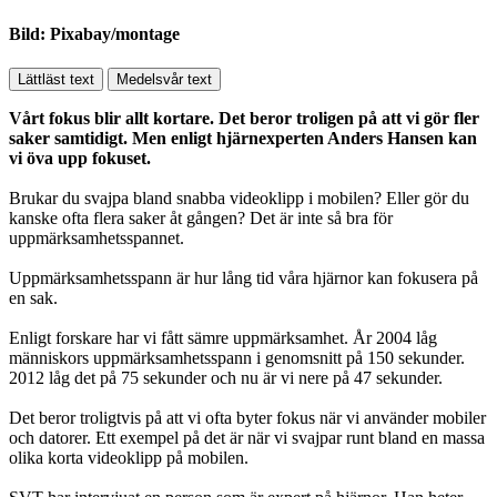
Bild: Pixabay/montage
Lättläst text
Medelsvår text
Vårt fokus blir allt kortare. Det beror troligen på att vi gör fler
saker samtidigt. Men enligt hjärnexperten Anders Hansen kan
vi öva upp fokuset.
Brukar du svajpa bland snabba videoklipp i mobilen? Eller gör du
kanske ofta flera saker åt gången? Det är inte så bra för
uppmärksamhetsspannet.
Uppmärksamhetsspann är hur lång tid våra hjärnor kan fokusera på
en sak.
Enligt forskare har vi fått sämre uppmärksamhet. År 2004 låg
människors uppmärksamhetsspann i genomsnitt på 150 sekunder.
2012 låg det på 75 sekunder och nu är vi nere på 47 sekunder.
Det beror troligtvis på att vi ofta byter fokus när vi använder mobiler
och datorer. Ett exempel på det är när vi svajpar runt bland en massa
olika korta videoklipp på mobilen.