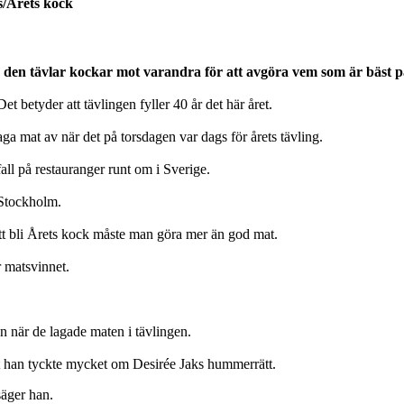
s/Årets kock
I den tävlar kockar mot varandra för att avgöra vem som är bäst p
t betyder att tävlingen fyller 40 år det här året.
a mat av när det på torsdagen var dags för årets tävling.
fall på restauranger runt om i Sverige.
 Stockholm.
att bli Årets kock måste man göra mer än god mat.
r matsvinnet.
inn när de lagade maten i tävlingen.
tt han tyckte mycket om Desirée Jaks hummerrätt.
säger han.