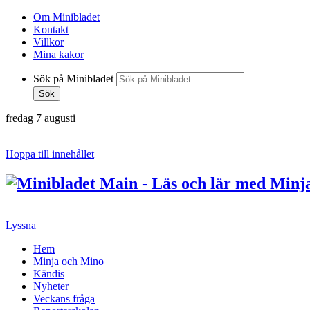
Om Minibladet
Kontakt
Villkor
Mina kakor
Sök på Minibladet
Sök
fredag 7 augusti
Hoppa till innehållet
Lyssna
Hem
Minja och Mino
Kändis
Nyheter
Veckans fråga