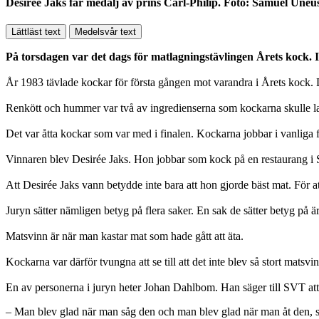
Desirée Jaks får medalj av prins Carl-Philip. Foto: Samuel Unéu
Lättläst text
Medelsvår text
På torsdagen var det dags för matlagningstävlingen Årets kock. 
År 1983 tävlade kockar för första gången mot varandra i Årets kock. De
Renkött och hummer var två av ingredienserna som kockarna skulle lag
Det var åtta kockar som var med i finalen. Kockarna jobbar i vanliga 
Vinnaren blev Desirée Jaks. Hon jobbar som kock på en restaurang i
Att Desirée Jaks vann betydde inte bara att hon gjorde bäst mat. För 
Juryn sätter nämligen betyg på flera saker. En sak de sätter betyg på ä
Matsvinn är när man kastar mat som hade gått att äta.
Kockarna var därför tvungna att se till att det inte blev så stort matsv
En av personerna i juryn heter Johan Dahlbom. Han säger till SVT a
– Man blev glad när man såg den och man blev glad när man åt den, 