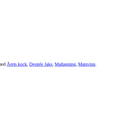
med
Årets kock
,
Desirée Jaks
,
Matlagning
,
Matsvinn
.