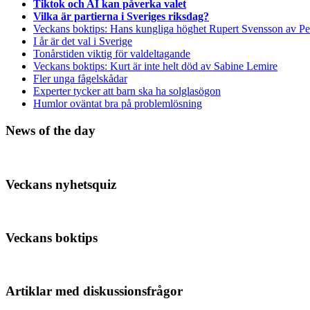
Tiktok och AI kan påverka valet
Vilka är partierna i Sveriges riksdag?
Veckans boktips: Hans kungliga höghet Rupert Svensson av Pe
I år är det val i Sverige
Tonårstiden viktig för valdeltagande
Veckans boktips: Kurt är inte helt död av Sabine Lemire
Fler unga fågelskådar
Experter tycker att barn ska ha solglasögon
Humlor oväntat bra på problemlösning
News of the day
Veckans nyhetsquiz
Veckans boktips
Artiklar med diskussionsfrågor