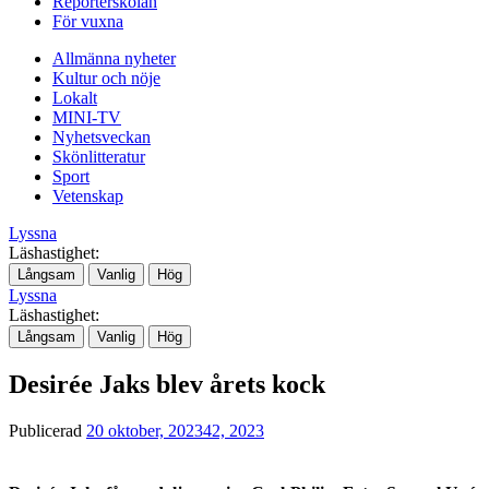
Reporterskolan
För vuxna
Allmänna nyheter
Kultur och nöje
Lokalt
MINI-TV
Nyhetsveckan
Skönlitteratur
Sport
Vetenskap
Lyssna
Läshastighet:
Långsam
Vanlig
Hög
Lyssna
Läshastighet:
Långsam
Vanlig
Hög
Desirée Jaks blev årets kock
Publicerad
20 oktober, 2023
42, 2023