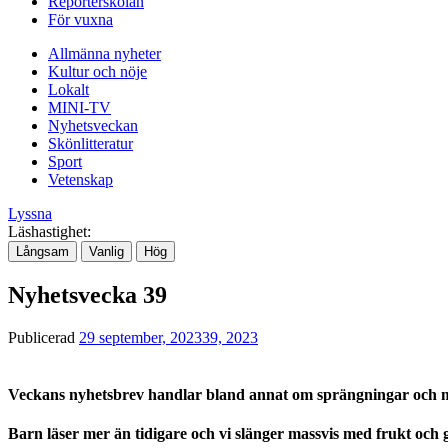
Reporterskolan
För vuxna
Allmänna nyheter
Kultur och nöje
Lokalt
MINI-TV
Nyhetsveckan
Skönlitteratur
Sport
Vetenskap
Lyssna
Läshastighet:
Långsam
Vanlig
Hög
Nyhetsvecka 39
Publicerad
29 september, 2023
39, 2023
Veckans nyhetsbrev handlar bland annat om sprängningar och ma
Barn läser mer än tidigare och vi slänger massvis med frukt och