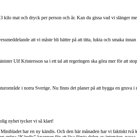
33 kilo mat och dryck per person och år. Kan du gissa vad vi slänger me
ssmeddelande att vi måste bli bättre på att titta, lukta och smaka innan 
ister Ulf Kristersson sa i ett tal att regeringen ska göra mer för att st
aturområde i norra Sverige. Nu finns det planer på att bygga en gruva i
lig nyhet tycker vi så klart!
t Minibladet har en ny kändis. Och den här månaden har vi faktiskt två 
 den gröna “Kändis”-knappen för att läsa första delen av intervjun, passa