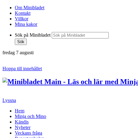
Om Minibladet
Kontakt
Villkor
Mina kakor
Sök på Minibladet
Sök
fredag 7 augusti
Hoppa till innehållet
Lyssna
Hem
Minja och Mino
Kändis
Nyheter
Veckans fråga