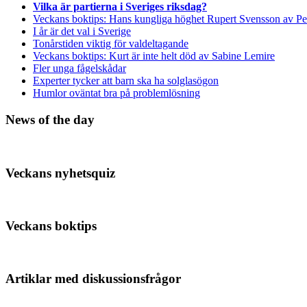
Vilka är partierna i Sveriges riksdag?
Veckans boktips: Hans kungliga höghet Rupert Svensson av Pe
I år är det val i Sverige
Tonårstiden viktig för valdeltagande
Veckans boktips: Kurt är inte helt död av Sabine Lemire
Fler unga fågelskådar
Experter tycker att barn ska ha solglasögon
Humlor oväntat bra på problemlösning
News of the day
Veckans nyhetsquiz
Veckans boktips
Artiklar med diskussionsfrågor