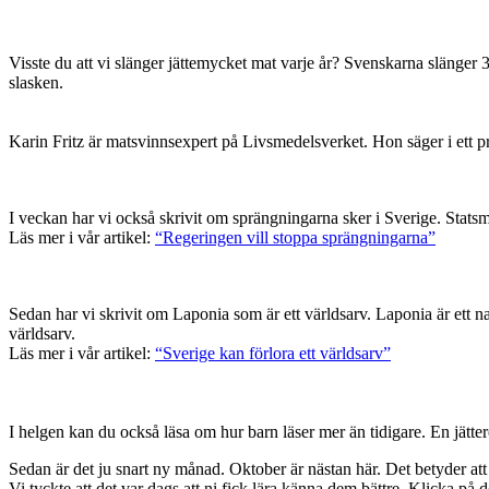
Visste du att vi slänger jättemycket mat varje år? Svenskarna slänger 
slasken.
Karin Fritz är matsvinnsexpert på Livsmedelsverket. Hon säger i ett pre
I veckan har vi också skrivit om sprängningarna sker i Sverige. Statsmin
Läs mer i vår artikel:
“Regeringen vill stoppa sprängningarna”
Sedan har vi skrivit om Laponia som är ett världsarv. Laponia är ett n
världsarv.
Läs mer i vår artikel:
“Sverige kan förlora ett världsarv”
I helgen kan du också läsa om hur barn läser mer än tidigare. En jättero
Sedan är det ju snart ny månad. Oktober är nästan här. Det betyder at
Vi tyckte att det var dags att ni fick lära känna dem bättre. Klicka på