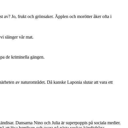
st av? Jo, frukt och grönsaker. Äpplen och morötter åker ofta i
vi slänger vår mat.
oppa de kriminella gängen.
 närheten av naturområdet. Då kanske Laponia slutar att vara ett
kändisar. Dansarna Nino och Julia är superpoppis på sociala medier.
 på att lösa hemlisen och svara på nästa veckas kändisfråga.