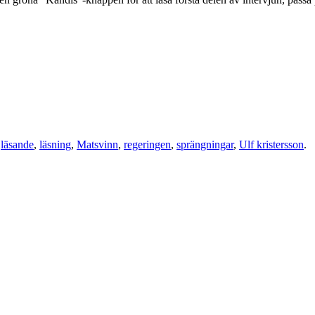
d
läsande
,
läsning
,
Matsvinn
,
regeringen
,
sprängningar
,
Ulf kristersson
.