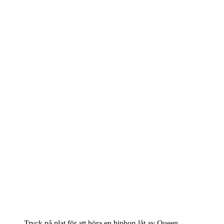
Tryck på plat för att höra en hiphop-låt av Queen