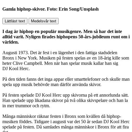
Gamla hiphop-skivor. Foto: Erin Song/Unsplash
Lättläst text
Medelsvår text
I dag är hiphop en populär musikgenre. Men så har det inte
alltid varit. Nyligen firades hiphopens 50-års-jubileum runt om i
världen.
Augusti 1973. Det är fest i en lägenhet i den fattiga stadsdelen
Bronx i New York. Musiken på festen spelas av en 18-årig kille som
heter Clive Campbell. Men när han spelar musik kallar han sig
DJ Kool Herc.
På den tiden fanns det inga appar eller smarttelefoner och skulle man
spela upp musik behövde man därför använda skivor.
På festen spelade DJ Kool Herc upp skivorna på ett annorlunda sätt.
Han spelade upp likadana skivor på två olika skivspelare och han la
in mer trummor och rytm.
Många människor räknar festen i Bronx som kvällen då hiphop-
musiken föddes. Tidigare i augusti var det 50 år sedan DJ Kool Herc
spelade på festen. Då samlades många människor i Bronx för att fira