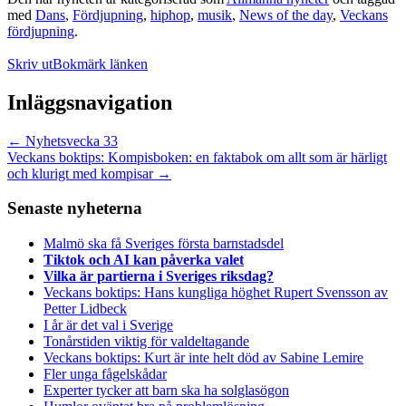
med
Dans
,
Fördjupning
,
hiphop
,
musik
,
News of the day
,
Veckans
fördjupning
.
Skriv ut
Bokmärk länken
Inläggsnavigation
←
Nyhetsvecka 33
Veckans boktips: Kompisboken: en faktabok om allt som är härligt
och klurigt med kompisar
→
Senaste nyheterna
Malmö ska få Sveriges första barnstadsdel
Tiktok och AI kan påverka valet
Vilka är partierna i Sveriges riksdag?
Veckans boktips: Hans kungliga höghet Rupert Svensson av
Petter Lidbeck
I år är det val i Sverige
Tonårstiden viktig för valdeltagande
Veckans boktips: Kurt är inte helt död av Sabine Lemire
Fler unga fågelskådar
Experter tycker att barn ska ha solglasögon