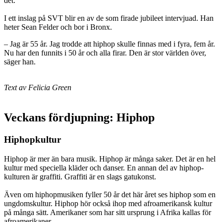
det.
I ett inslag på SVT blir en av de som firade jubileet intervjuad. Han
heter Sean Felder och bor i Bronx.
– Jag är 55 år. Jag trodde att hiphop skulle finnas med i fyra, fem år.
Nu har den funnits i 50 år och alla firar. Den är stor världen över,
säger han.
Text av Felicia Green
Veckans fördjupning: Hiphop
Hiphopkultur
Hiphop är mer än bara musik. Hiphop är många saker. Det är en hel
kultur med speciella kläder och danser. En annan del av hiphop-
kulturen är graffiti. Graffiti är en slags gatukonst.
Även om hiphopmusiken fyller 50 år det här året ses hiphop som en
ungdomskultur. Hiphop hör också ihop med afroamerikansk kultur
på många sätt. Amerikaner som har sitt ursprung i Afrika kallas för
afroamerikaner.