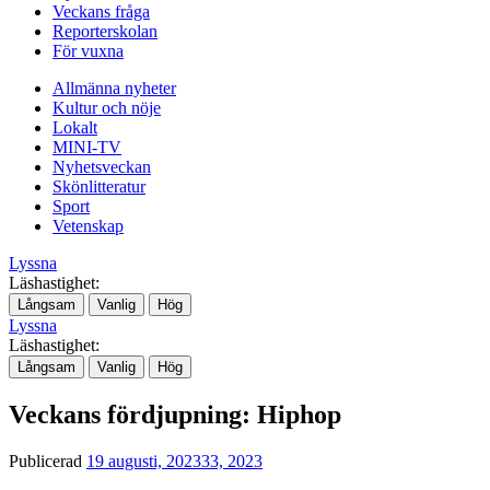
Veckans fråga
Reporterskolan
För vuxna
Allmänna nyheter
Kultur och nöje
Lokalt
MINI-TV
Nyhetsveckan
Skönlitteratur
Sport
Vetenskap
Lyssna
Läshastighet:
Långsam
Vanlig
Hög
Lyssna
Läshastighet:
Långsam
Vanlig
Hög
Veckans fördjupning: Hiphop
Publicerad
19 augusti, 2023
33, 2023