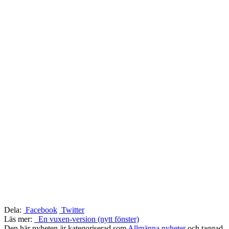
Dela:
Facebook
Twitter
Läs mer:
En vuxen-version (nytt fönster)
Den här nyheten är kategoriserad som
Allmänna nyheter
och taggad