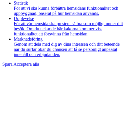
Statistik
För att vi ska kunna förbättra hemsidans funktionalitet och
uppbyggnad, baserat på hur hemsidan används.
Upplevelse
För att vår hemsida ska prestera så bra som möjligt under ditt
besök. Om du nekar de här kakorna kommer viss
funktionalitet att försvinna från hemsidan.
Marknadsföring
Genom att dela med dig av dina intressen och ditt beteende
när du surfar ökar du chansen att få se personligt anpassat
innehåll och erbjudanden.
Spara
Acceptera alla