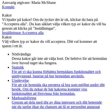
Ansvarig utgivare: Maria McShane
Kontakt
Kakor
Vi bjuder på kakor! Om du tycker det är ok, klickar du bara på
"Acceptera alla". Du kan såklart välja vilken typ av kakor du vill ha
genom att klicka på "Inställningar".
Inställningar
Acceptera alla
Kakor
Välj vilken typ av kakor du vill acceptera. Ditt val kommer att
sparas i ett år.
Nödvändiga
Dessa kakor går inte att välja bort. De behövs för att hemsidan
över huvud taget ska fungera.
Statistik
För att vi ska kunna förbättra hemsidans funktionalitet och
uppbyggnad, baserat på hur hemsidan används.
Upplevelse
För att vår hemsida ska prestera så bra som möjligt under ditt
besök. Om du nekar de här kakorna kommer viss
funktionalitet att försvinna från hemsidan.
Marknadsföring
Genom att dela med dig av dina intressen och ditt beteende
när du surfar ökar du chansen att få se personligt anpassat