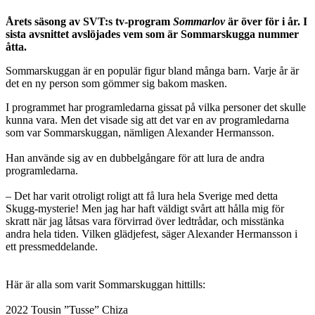
Årets säsong av SVT:s tv-program
Sommarlov
är över för i år. I
sista avsnittet avslöjades vem som är Sommarskugga nummer
åtta.
Sommarskuggan är en populär figur bland många barn. Varje år är
det en ny person som gömmer sig bakom masken.
I programmet har programledarna gissat på vilka personer det skulle
kunna vara. Men det visade sig att det var en av programledarna
som var Sommarskuggan, nämligen Alexander Hermansson.
Han använde sig av en dubbelgångare för att lura de andra
programledarna.
– Det har varit otroligt roligt att få lura hela Sverige med detta
Skugg-mysterie! Men jag har haft väldigt svårt att hålla mig för
skratt när jag låtsas vara förvirrad över ledtrådar, och misstänka
andra hela tiden. Vilken glädjefest, säger Alexander Hermansson i
ett pressmeddelande.
Här är alla som varit Sommarskuggan hittills:
2022 Tousin ”Tusse” Chiza