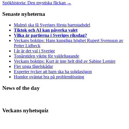
Spökhistoria: Den mystiska flickan
→
Senaste nyheterna
Malmö ska få Sveriges första barnstadsdel
Tiktok och AI kan påverka valet
Vilka är partierna i Sveriges riksdag?
Veckans boktips: Hans kungliga höghet Rupert Svensson av
Petter Lidbeck
I år är det val i Sverige
Tonårstiden viktig för valdeltagande
Veckans boktips: Kurt är inte helt död av Sabine Lemire
Fler unga fågelskådar
Experter tycker att barn ska ha solglasögon
Humlor oväntat bra på problemlösning
News of the day
Veckans nyhetsquiz