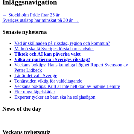
Inläggsnavigation
←
Stockholm Pride firar 25 år
Sveriges utsläpp har minskat på 30 år
→
Senaste nyheterna
Vad är skillnaden på riksdag, region och kommun?
Malmö ska få Sveriges första barnstadsdel
Tiktok och AI kan påverka valet
Vilka är partierna i Sveriges riksdag?
Veckans boktips: Hans kungliga höghet Rupert Svensson av
Petter Lidbeck
I år är det val i Sverige
Tonårstiden viktig för valdeltagande
Veckans boktips: Kurt är inte helt död av Sabine Lemire
Fler unga fågelskådar
Experter tycker att barn ska ha solglasögon
News of the day
Veckans nyhetsquiz