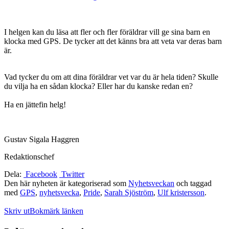
I helgen kan du läsa att fler och fler föräldrar vill ge sina barn en
klocka med GPS. De tycker att det känns bra att veta var deras barn
är.
Vad tycker du om att dina föräldrar vet var du är hela tiden? Skulle
du vilja ha en sådan klocka? Eller har du kanske redan en?
Ha en jättefin helg!
Gustav Sigala Haggren
Redaktionschef
Dela:
Facebook
Twitter
Den här nyheten är kategoriserad som
Nyhetsveckan
och taggad
med
GPS
,
nyhetsvecka
,
Pride
,
Sarah Sjöström
,
Ulf kristersson
.
Skriv ut
Bokmärk länken