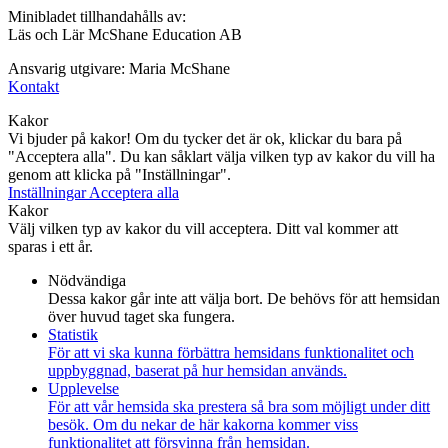
Minibladet tillhandahålls av:
Läs och Lär McShane Education AB
Ansvarig utgivare: Maria McShane
Kontakt
Kakor
Vi bjuder på kakor! Om du tycker det är ok, klickar du bara på
"Acceptera alla". Du kan såklart välja vilken typ av kakor du vill ha
genom att klicka på "Inställningar".
Inställningar
Acceptera alla
Kakor
Välj vilken typ av kakor du vill acceptera. Ditt val kommer att
sparas i ett år.
Nödvändiga
Dessa kakor går inte att välja bort. De behövs för att hemsidan
över huvud taget ska fungera.
Statistik
För att vi ska kunna förbättra hemsidans funktionalitet och
uppbyggnad, baserat på hur hemsidan används.
Upplevelse
För att vår hemsida ska prestera så bra som möjligt under ditt
besök. Om du nekar de här kakorna kommer viss
funktionalitet att försvinna från hemsidan.