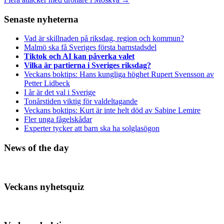
Senaste nyheterna
Vad är skillnaden på riksdag, region och kommun?
Malmö ska få Sveriges första barnstadsdel
Tiktok och AI kan påverka valet
Vilka är partierna i Sveriges riksdag?
Veckans boktips: Hans kungliga höghet Rupert Svensson av
Petter Lidbeck
I år är det val i Sverige
Tonårstiden viktig för valdeltagande
Veckans boktips: Kurt är inte helt död av Sabine Lemire
Fler unga fågelskådar
Experter tycker att barn ska ha solglasögon
News of the day
Veckans nyhetsquiz