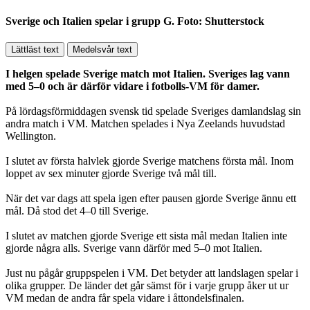
Sverige och Italien spelar i grupp G. Foto: Shutterstock
Lättläst text
Medelsvår text
I helgen spelade Sverige match mot Italien. Sveriges lag vann
med 5–0 och är därför vidare i fotbolls-VM för damer.
På lördagsförmiddagen svensk tid spelade Sveriges damlandslag sin
andra match i VM. Matchen spelades i Nya Zeelands huvudstad
Wellington.
I slutet av första halvlek gjorde Sverige matchens första mål. Inom
loppet av sex minuter gjorde Sverige två mål till.
När det var dags att spela igen efter pausen gjorde Sverige ännu ett
mål. Då stod det 4–0 till Sverige.
I slutet av matchen gjorde Sverige ett sista mål medan Italien inte
gjorde några alls. Sverige vann därför med 5–0 mot Italien.
Just nu pågår gruppspelen i VM. Det betyder att landslagen spelar i
olika grupper. De länder det går sämst för i varje grupp åker ut ur
VM medan de andra får spela vidare i åttondelsfinalen.