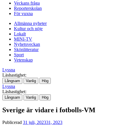
Veckans fråga
Reporterskolan
För vuxna
Allmänna nyheter
Kultur och nöje
Lokalt
MINI-TV
Nyhetsveckan
Skönlitteratur
Sport
Vetenskap
Lyssna
Läshastighet:
Långsam
Vanlig
Hög
Lyssna
Läshastighet:
Långsam
Vanlig
Hög
Sverige är vidare i fotbolls-VM
Publicerad
31 juli, 2023
31, 2023