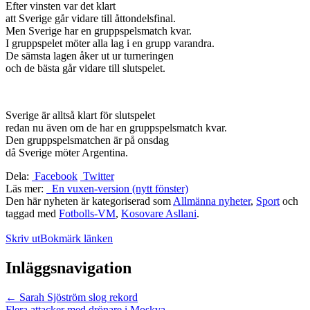
Efter vinsten var det klart
att Sverige går vidare till åttondelsfinal.
Men Sverige har en gruppspelsmatch kvar.
I gruppspelet möter alla lag i en grupp varandra.
De sämsta lagen åker ut ur turneringen
och de bästa går vidare till slutspelet.
Sverige är alltså klart för slutspelet
redan nu även om de har en gruppspelsmatch kvar.
Den gruppspelsmatchen är på onsdag
då Sverige möter Argentina.
Dela:
Facebook
Twitter
Läs mer:
En vuxen-version (nytt fönster)
Den här nyheten är kategoriserad som
Allmänna nyheter
,
Sport
och
taggad med
Fotbolls-VM
,
Kosovare Asllani
.
Skriv ut
Bokmärk länken
Inläggsnavigation
←
Sarah Sjöström slog rekord
Flera attacker med drönare i Moskva
→