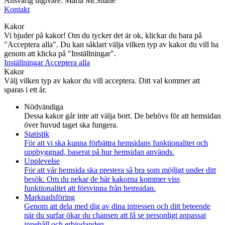
Ansvarig utgivare: Maria McShane
Kontakt
Kakor
Vi bjuder på kakor! Om du tycker det är ok, klickar du bara på
"Acceptera alla". Du kan såklart välja vilken typ av kakor du vill ha
genom att klicka på "Inställningar".
Inställningar
Acceptera alla
Kakor
Välj vilken typ av kakor du vill acceptera. Ditt val kommer att
sparas i ett år.
Nödvändiga
Dessa kakor går inte att välja bort. De behövs för att hemsidan
över huvud taget ska fungera.
Statistik
För att vi ska kunna förbättra hemsidans funktionalitet och
uppbyggnad, baserat på hur hemsidan används.
Upplevelse
För att vår hemsida ska prestera så bra som möjligt under ditt
besök. Om du nekar de här kakorna kommer viss
funktionalitet att försvinna från hemsidan.
Marknadsföring
Genom att dela med dig av dina intressen och ditt beteende
när du surfar ökar du chansen att få se personligt anpassat
innehåll och erbjudanden.