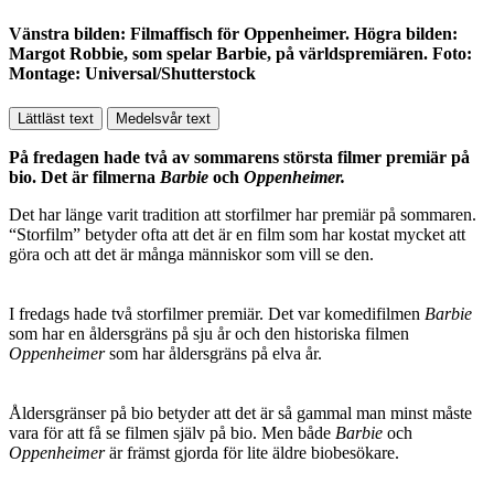
Vänstra bilden: Filmaffisch för Oppenheimer. Högra bilden:
Margot Robbie, som spelar Barbie, på världspremiären. Foto:
Montage: Universal/Shutterstock
Lättläst text
Medelsvår text
På fredagen hade två av sommarens största filmer premiär på
bio. Det är filmerna
Barbie
och
Oppenheimer.
Det har länge varit tradition att storfilmer har premiär på sommaren.
“Storfilm” betyder ofta att det är en film som har kostat mycket att
göra och att det är många människor som vill se den.
I fredags hade två storfilmer premiär. Det var komedifilmen
Barbie
som har en åldersgräns på sju år och den historiska filmen
Oppenheimer
som har åldersgräns på elva år.
Åldersgränser på bio betyder att det är så gammal man minst måste
vara för att få se filmen själv på bio. Men både
Barbie
och
Oppenheimer
är främst gjorda för lite äldre biobesökare.