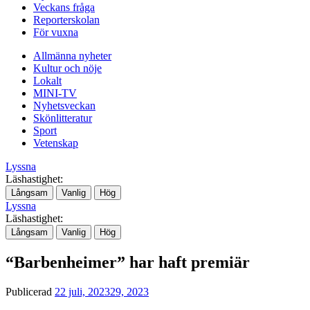
Veckans fråga
Reporterskolan
För vuxna
Allmänna nyheter
Kultur och nöje
Lokalt
MINI-TV
Nyhetsveckan
Skönlitteratur
Sport
Vetenskap
Lyssna
Läshastighet:
Långsam
Vanlig
Hög
Lyssna
Läshastighet:
Långsam
Vanlig
Hög
“Barbenheimer” har haft premiär
Publicerad
22 juli, 2023
29, 2023