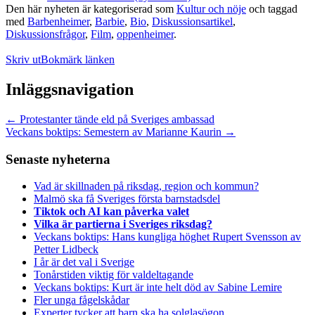
Den här nyheten är kategoriserad som
Kultur och nöje
och taggad
med
Barbenheimer
,
Barbie
,
Bio
,
Diskussionsartikel
,
Diskussionsfrågor
,
Film
,
oppenheimer
.
Skriv ut
Bokmärk länken
Inläggsnavigation
←
Protestanter tände eld på Sveriges ambassad
Veckans boktips: Semestern av Marianne Kaurin
→
Senaste nyheterna
Vad är skillnaden på riksdag, region och kommun?
Malmö ska få Sveriges första barnstadsdel
Tiktok och AI kan påverka valet
Vilka är partierna i Sveriges riksdag?
Veckans boktips: Hans kungliga höghet Rupert Svensson av
Petter Lidbeck
I år är det val i Sverige
Tonårstiden viktig för valdeltagande
Veckans boktips: Kurt är inte helt död av Sabine Lemire
Fler unga fågelskådar
Experter tycker att barn ska ha solglasögon