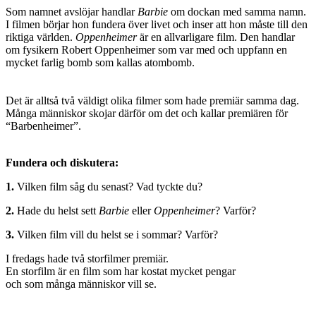
Som namnet avslöjar handlar
Barbie
om dockan med samma namn.
I filmen börjar hon fundera över livet och inser att hon måste till den
riktiga världen.
Oppenheimer
är en allvarligare film. Den handlar
om fysikern Robert Oppenheimer som var med och uppfann en
mycket farlig bomb som kallas atombomb.
Det är alltså två väldigt olika filmer som hade premiär samma dag.
Många människor skojar därför om det och kallar premiären för
“Barbenheimer”.
Fundera och diskutera:
1.
Vilken film såg du senast? Vad tyckte du?
2.
Hade du helst sett
Barbie
eller
Oppenheimer
? Varför?
3.
Vilken film vill du helst se i sommar? Varför?
I fredags hade två storfilmer premiär.
En storfilm är en film som har kostat mycket pengar
och som många människor vill se.