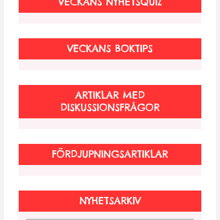
VECKANS NYHETSQUIZ
VECKANS BOKTIPS
ARTIKLAR MED
DISKUSSIONSFRÅGOR
FÖRDJUPNINGSARTIKLAR
NYHETSARKIV