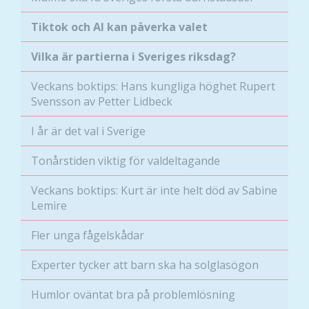
Tiktok och AI kan påverka valet
Nödvändiga
Vilka är partierna i Sveriges riksdag?
Dessa kakor
går inte att
Veckans boktips: Hans kungliga höghet Rupert
välja bort. De
Svensson av Petter Lidbeck
behövs för
att hemsidan
I år är det val i Sverige
över huvud
taget ska
Tonårstiden viktig för valdeltagande
fungera.
Veckans boktips: Kurt är inte helt död av Sabine
Lemire
Statistik
Fler unga fågelskådar
För att vi ska
kunna
Experter tycker att barn ska ha solglasögon
förbättra
hemsidans
Humlor oväntat bra på problemlösning
funktionalitet