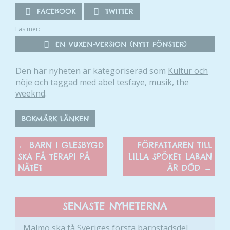
FACEBOOK
TWITTER
Läs mer:
EN VUXEN-VERSION (NYTT FÖNSTER)
Den här nyheten är kategoriserad som
Kultur och
nöje
och taggad med
abel tesfaye
,
musik
,
the
weeknd
.
BOKMÄRK LÄNKEN
←
BARN I GLESBYGD
FÖRFATTAREN TILL
SKA FÅ TERAPI PÅ
LILLA SPÖKET LABAN
NÄTET
ÄR DÖD
→
SENASTE NYHETERNA
Malmö ska få Sveriges första barnstadsdel